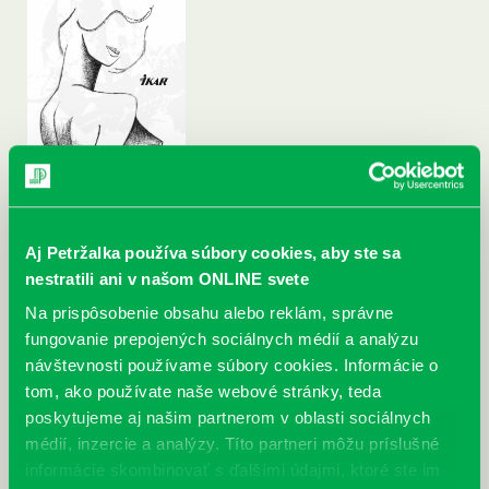
Aj Petržalka používa súbory cookies, aby ste sa
nestratili ani v našom ONLINE svete
Na prispôsobenie obsahu alebo reklám, správne
fungovanie prepojených sociálnych médií a analýzu
návštevnosti používame súbory cookies. Informácie o
tom, ako používate naše webové stránky, teda
poskytujeme aj našim partnerom v oblasti sociálnych
médií, inzercie a analýzy. Títo partneri môžu príslušné
informácie skombinovať s ďalšími údajmi, ktoré ste im