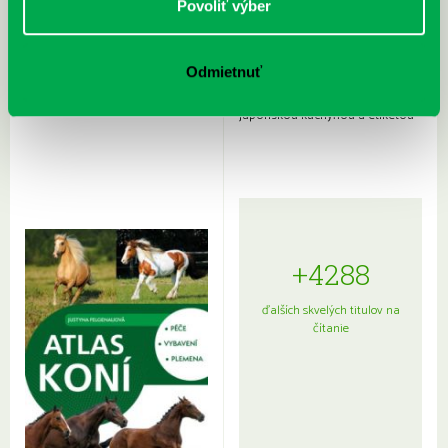
Povoliť výber
Odmietnuť
Rudź, Przemyslaw: Atlas hviezd:
Hardy, Paula: Japonsko na tanieri:
Sprievodca po hviezdnej oblohe
kompletný sprievodca
japonskou kuchyňou a etiketou
+4288
ďalších skvelých titulov na
čítanie