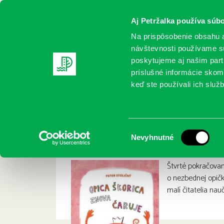
Aj Petržalka používa súbo
Na prispôsobenie obsahu a
návštevnosti používame sú
poskytujeme aj našim partn
REGISTRUJTE SA
ONLINE KATALÓ
príslušné informácie skomb
keď ste používali ich služb
Domov
Nové knihy
Stoličný, Peter: Opica Škorica znova
Stoličný, Peter: Op
:
Výber
Nevyhnutné
súhlasu
Štvrté pokračova
o nezbednej opičk
malí čitatelia nauč