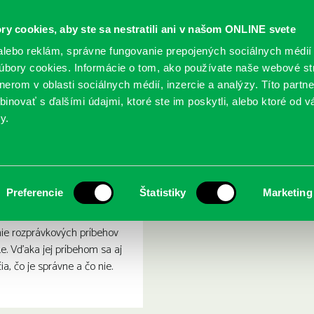
ry cookies, aby ste sa nestratili ani v našom ONLINE svete
lebo reklám, správne fungovanie prepojených sociálnych médií
bory cookies. Informácie o tom, ako používate naše webové st
erom v oblasti sociálnych médií, inzercie a analýzy. Títo partn
GY
SLUŽBY
PODUJATIA
POBOČKY
O KNIŽ
inovať s ďalšími údajmi, ktoré ste im poskytli, alebo ktoré od vá
y.
 čaruje
ica Škorica znova čaruje
Preferencie
Štatistiky
Marketing
nie rozprávkových príbehov
e. Vďaka jej príbehom sa aj
ia, čo je správne a čo nie.