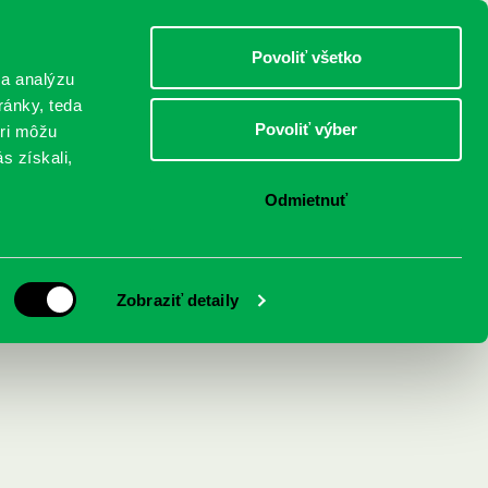
DETI
MLÁDEŽ
DOSPELÍ
Povoliť všetko
 a analýzu
ránky, teda
Povoliť výber
eri môžu
NICI
FEDINOVA
KONTAKTY
s získali,
Odmietnuť
Zobraziť detaily