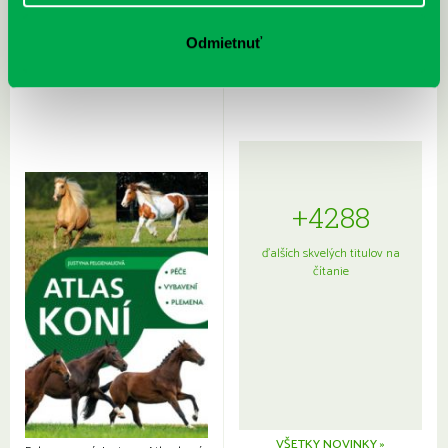
Rudź, Przemyslaw: Atlas hviezd:
Hardy, Paula: Japonsko na tanieri:
Sprievodca po hviezdnej oblohe
kompletný sprievodca
Odmietnuť
japonskou kuchyňou a etiketou
+4288
ďalších skvelých titulov na
čítanie
VŠETKY NOVINKY »