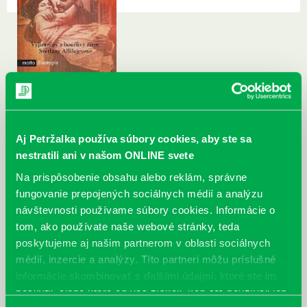
Aj Petržalka používa súbory cookies, aby ste sa
nestratili ani v našom ONLINE svete
Na prispôsobenie obsahu alebo reklám, správne
fungovanie prepojených sociálnych médií a analýzu
návštevnosti používame súbory cookies. Informácie o
tom, ako používate naše webové stránky, teda
poskytujeme aj našim partnerom v oblasti sociálnych
médií, inzercie a analýzy. Títo partneri môžu príslušné
informácie skombinovať s ďalšími údajmi, ktoré ste im
poskytli, alebo ktoré od vás získali, keď ste používali ich