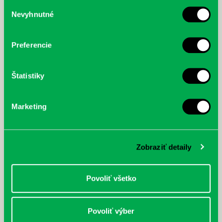
služby.
Výber
Nevyhnutné
súhlasu
McGrath, Andy: Tadej Pogačar:
Bárdy, Peter: Radičová
Prvá biografia najväčšieho
cyklistu modernej doby:
Preferencie
nezastaviteľný
Štatistiky
Marketing
Zobraziť detaily
Povoliť všetko
Povoliť výber