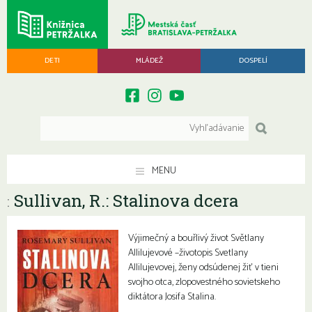
DETI
MLÁDEŽ
DOSPELÍ
MENU
Sullivan, R.: Stalinova dcera
:
Výjimečný a bouřlivý život Světlany
Allilujevové –životopis Svetlany
Allilujevovej, ženy odsúdenej žiť v tieni
svojho otca, zlopovestného sovietskeho
diktátora Josifa Stalina.