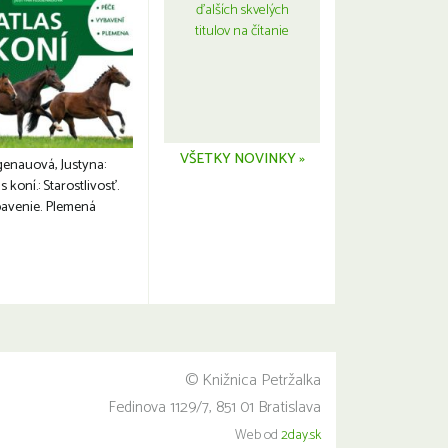
ďalších skvelých
titulov na čítanie
VŠETKY NOVINKY »
genauová, Justyna:
s koní.: Starostlivosť.
avenie. Plemená
© Knižnica Petržalka
Fedinova 1129/7, 851 01 Bratislava
Web od
2day.sk