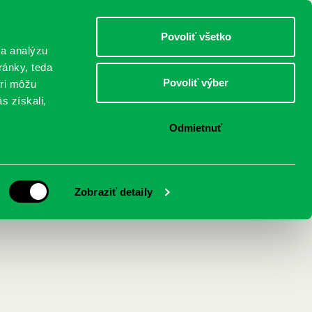
DETI
MLÁDEŽ
DOSPELÍ
Povoliť všetko
 a analýzu
ránky, teda
Povoliť výber
eri môžu
NICI
FEDINOVA
KONTAKTY
s získali,
Odmietnuť
Rodinné aj výročné
Zobraziť detaily