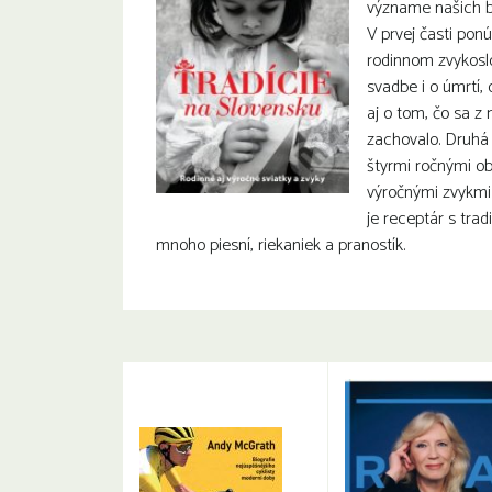
význame našich bo
V prvej časti pon
rodinnom zvykoslo
svadbe i o úmrtí,
aj o tom, čo sa z 
zachovalo. Druhá
štyrmi ročnými o
výročnými zvykmi
je receptár s trad
mnoho piesní, riekaniek a pranostík.