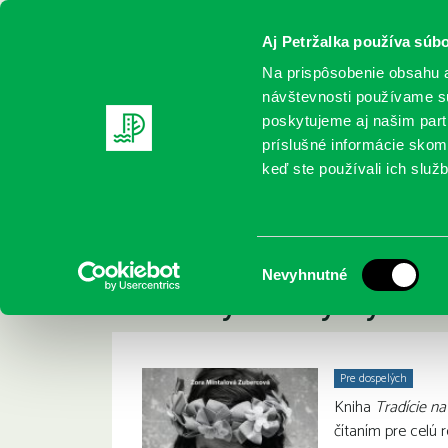
Aj Petržalka používa súbo
Na prispôsobenie obsahu a
návštevnosti používame sú
poskytujeme aj našim partn
REGISTRUJTE SA
ONLINE KATALÓ
príslušné informácie skomb
keď ste používali ich služb
Domov
Nové knihy
Tradície na Slovensku: Rodinné aj v
Zora Mintalová-Zubercov
Výber
Nevyhnutné
sviatky a zvyky
súhlasu
Pre dospelých
Kniha
Tradície na
čítaním pre celú r