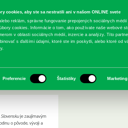
ry cookies, aby ste sa nestratili ani v našom ONLINE svete
lebo reklám, správne fungovanie prepojených sociálnych médií
bory cookies. Informácie o tom, ako používate naše webové st
erom v oblasti sociálnych médií, inzercie a analýzy. Títo partn
GY
SLUŽBY
PODUJATIA
POBOČKY
O KNIŽ
inovať s ďalšími údajmi, ktoré ste im poskytli, alebo ktoré od vá
y.
ýročné sviatky a zvyky
Tradície na Slovensku: 
á :
Preferencie
Štatistiky
Marketing
 Slovensku
je zaujímavým
odinu o pôvode, vývoji a