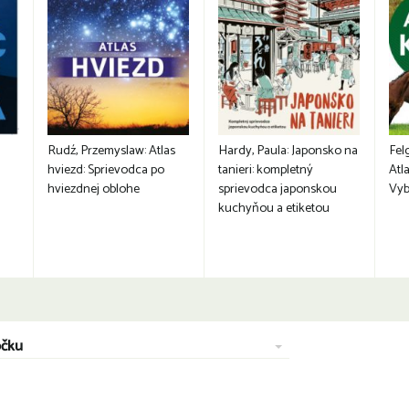
Rudź, Przemyslaw: Atlas
Hardy, Paula: Japonsko na
Fel
hviezd: Sprievodca po
tanieri: kompletný
Atla
hviezdnej oblohe
sprievodca japonskou
Vyb
kuchyňou a etiketou
očku