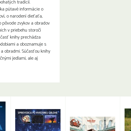
hatých tradícií.
úka pútavé informácie o
ví, o narodení dieťaťa,
 o pôvode zvykov a obradov
nich v priebehu storočí
 časť knihy prechádza
bdobiami a oboznamuje s
 a obradmi. Súčasťou knihy
ičnými jedlami, ale aj