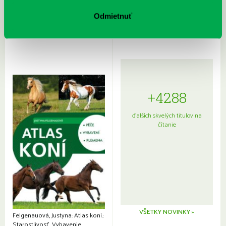
Sprievodca po hviezdnej oblohe
kompletný sprievodca
Odmietnuť
japonskou kuchyňou a etiketou
+4288
ďalších skvelých titulov na
čítanie
VŠETKY NOVINKY »
Felgenauová, Justyna: Atlas koní.:
Starostlivosť. Vybavenie.