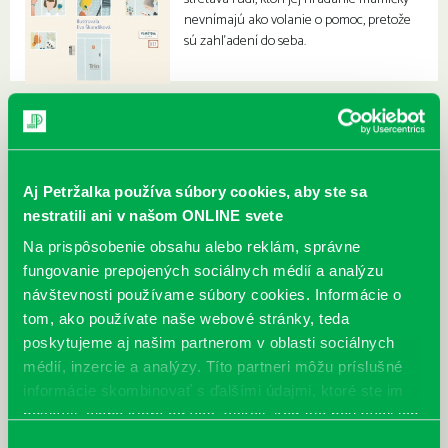
nevnímajú ako volanie o pomoc, pretože
sú zahľadení do seba.
Aj Petržalka používa súbory cookies, aby ste sa
nestratili ani v našom ONLINE svete
Na prispôsobenie obsahu alebo reklám, správne
fungovanie prepojených sociálnych médií a analýzu
návštevnosti používame súbory cookies. Informácie o
tom, ako používate naše webové stránky, teda
poskytujeme aj našim partnerom v oblasti sociálnych
médií, inzercie a analýzy. Títo partneri môžu príslušné
informácie skombinovať s ďalšími údajmi, ktoré ste im
poskytli, alebo ktoré od vás získali, keď ste používali ich
služby.
Výber