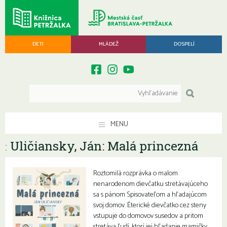
DETI
MLÁDEŽ
DOSPELÍ
MENU
Uličiansky, Ján: Malá princezná
:
Roztomilá rozprávka o malom
nenarodenom dievčatku stretávajúceho
sa s pánom Spisovateľom a hľadajúcom
svoj domov. Éterické dievčatko cez steny
vstupuje do domovov susedov a pritom
stretáva ľudí, ktorí jej hľadanie mamičky