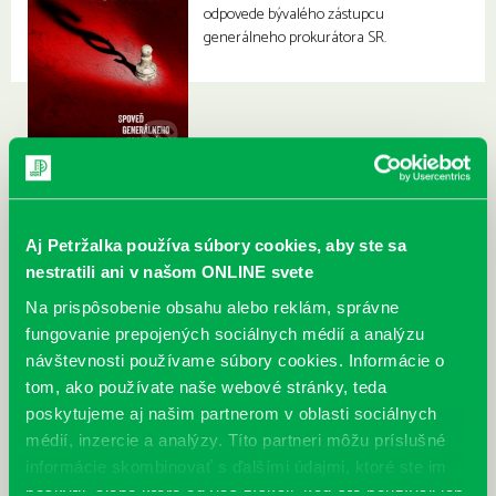
odpovede bývalého zástupcu
generálneho prokurátora SR.
Aj Petržalka používa súbory cookies, aby ste sa
nestratili ani v našom ONLINE svete
Na prispôsobenie obsahu alebo reklám, správne
fungovanie prepojených sociálnych médií a analýzu
návštevnosti používame súbory cookies. Informácie o
tom, ako používate naše webové stránky, teda
poskytujeme aj našim partnerom v oblasti sociálnych
médií, inzercie a analýzy. Títo partneri môžu príslušné
informácie skombinovať s ďalšími údajmi, ktoré ste im
poskytli, alebo ktoré od vás získali, keď ste používali ich