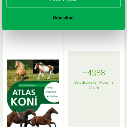
Rudź, Przemyslaw: Atlas hviezd:
Hardy, Paula: Japonsko na tanieri:
Odmietnuť
Sprievodca po hviezdnej oblohe
kompletný sprievodca
japonskou kuchyňou a etiketou
+4288
ďalších skvelých titulov na
čítanie