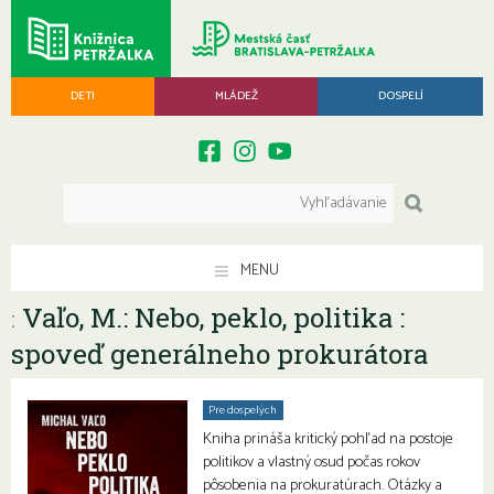
DETI
MLÁDEŽ
DOSPELÍ
MENU
Vaľo, M.: Nebo, peklo, politika :
:
spoveď generálneho prokurátora
Pre dospelých
Kniha prináša kritický pohľad na postoje
politikov a vlastný osud počas rokov
pôsobenia na prokuratúrach. Otázky a