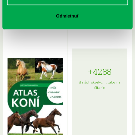
Rudź, Przemyslaw: Atlas hviezd:
Hardy, Paula: Japonsko na tanieri:
Odmietnuť
Sprievodca po hviezdnej oblohe
kompletný sprievodca
japonskou kuchyňou a etiketou
+4288
ďalších skvelých titulov na
čítanie