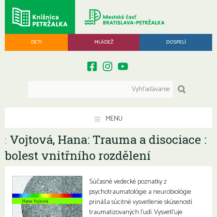
DETI
MLÁDEŽ
DOSPELÍ
MENU
Vojtová, Hana: Trauma a disociace :
:
bolest vnitřního rozdělení
Súčasné vedecké poznatky z
psychotraumatológie a neurobiológie
prináša súcitné vysvetlenie skúseností
traumatizovaných ľudí. Vysvetľuje