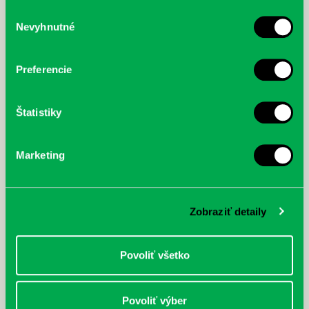
služby.
Výber
Nevyhnutné
súhlasu
McGrath, Andy: Tadej Pogačar:
Bárdy, Peter: Radičová
Prvá biografia najväčšieho
cyklistu modernej doby:
Preferencie
nezastaviteľný
Štatistiky
Marketing
Zobraziť detaily
Povoliť všetko
Povoliť výber