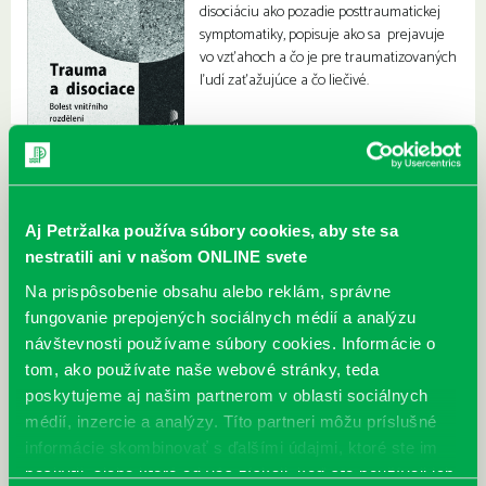
disociáciu ako pozadie posttraumatickej
symptomatiky, popisuje ako sa prejavuje
vo vzťahoch a čo je pre traumatizovaných
ľudí zaťažujúce a čo liečivé.
Aj Petržalka používa súbory cookies, aby ste sa
nestratili ani v našom ONLINE svete
Na prispôsobenie obsahu alebo reklám, správne
fungovanie prepojených sociálnych médií a analýzu
návštevnosti používame súbory cookies. Informácie o
tom, ako používate naše webové stránky, teda
poskytujeme aj našim partnerom v oblasti sociálnych
médií, inzercie a analýzy. Títo partneri môžu príslušné
informácie skombinovať s ďalšími údajmi, ktoré ste im
poskytli, alebo ktoré od vás získali, keď ste používali ich