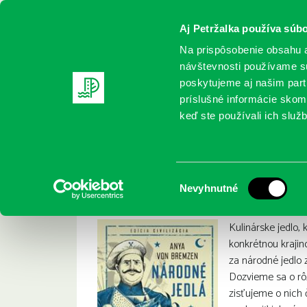
Aj Petržalka používa súbo
Na prispôsobenie obsahu a
návštevnosti používame sú
poskytujeme aj našim partn
REGISTRUJTE SA
ONLINE KATALÓ
príslušné informácie skomb
keď ste používali ich služb
Domov
Nové knihy
Von Bremzen, Anya: Národné jedlá
Von Bremzen, Anya:
:
Výber
Nevyhnutné
súhlasu
Kulinárske jedlo, 
konkrétnou kraji
za národné jedlo 
Dozvieme sa o rô
zisťujeme o nich 