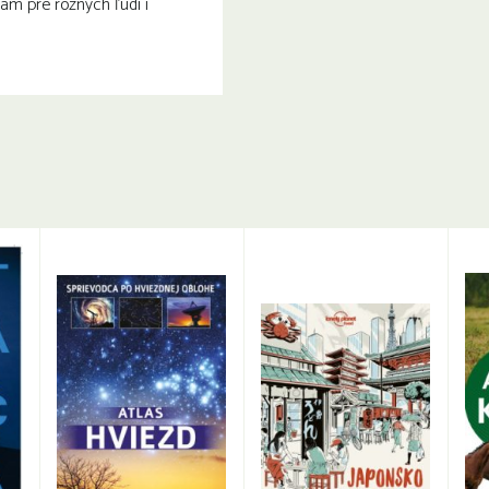
am pre rôznych ľudí i