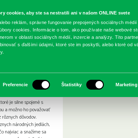
ry cookies, aby ste sa nestratili ani v našom ONLINE svete
lebo reklám, správne fungovanie prepojených sociálnych médií
bory cookies. Informácie o tom, ako používate naše webové st
erom v oblasti sociálnych médií, inzercie a analýzy. Títo partn
GY
SLUŽBY
PODUJATIA
POBOČKY
O KNIŽ
inovať s ďalšími údajmi, ktoré ste im poskytli, alebo ktoré od vá
y.
 Národné jedlá
Preferencie
Štatistiky
Marketing
ktoré je silne spojené s
nou a možno ho považovať
z rôznych dôvodov.
znych národných jedlách,
čo najviac a snažíme sa