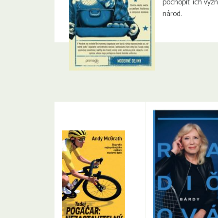
pochopiť ich význ
národ.