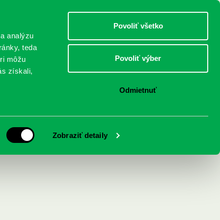
DETI
MLÁDEŽ
DOSPELÍ
Povoliť všetko
 a analýzu
ránky, teda
Povoliť výber
eri môžu
NICI
FEDINOVA
KONTAKTY
s získali,
Odmietnuť
Zobraziť detaily