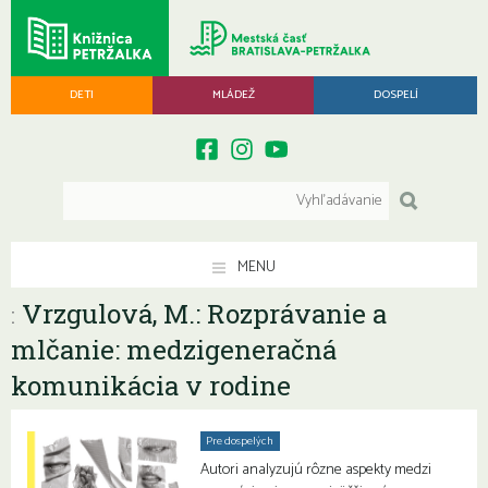
DETI
MLÁDEŽ
DOSPELÍ
MENU
Vrzgulová, M.: Rozprávanie a
:
mlčanie: medzigeneračná
komunikácia v rodine
Pre dospelých
Autori analyzujú rôzne aspekty medzi