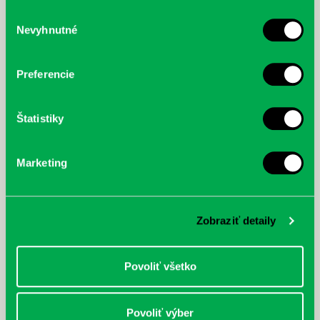
služby.
Výber
Nevyhnutné
súhlasu
McGrath, Andy: Tadej Pogačar:
Bárdy, Peter: Radičová
Prvá biografia najväčšieho
cyklistu modernej doby:
Preferencie
nezastaviteľný
Štatistiky
Marketing
Zobraziť detaily
Povoliť všetko
Povoliť výber