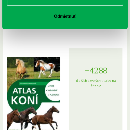
Rudź, Przemyslaw: Atlas hviezd:
Hardy, Paula: Japonsko na tanieri:
Odmietnuť
Sprievodca po hviezdnej oblohe
kompletný sprievodca
japonskou kuchyňou a etiketou
+4288
ďalších skvelých titulov na
čítanie