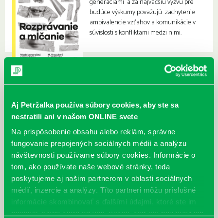
generáciami a za najväčšiu výzvu pre
budúce výskumy považujú zachytenie
ambivalencie vzťahov a komunikácie v
súvislosti s konfliktami medzi nimi.
Aj Petržalka používa súbory cookies, aby ste sa
nestratili ani v našom ONLINE svete
Na prispôsobenie obsahu alebo reklám, správne
fungovanie prepojených sociálnych médií a analýzu
návštevnosti používame súbory cookies. Informácie o
tom, ako používate naše webové stránky, teda
poskytujeme aj našim partnerom v oblasti sociálnych
médií, inzercie a analýzy. Títo partneri môžu príslušné
informácie skombinovať s ďalšími údajmi, ktoré ste im
poskytli, alebo ktoré od vás získali, keď ste používali ich