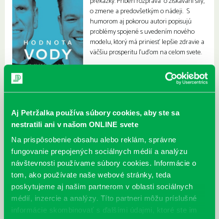
prekážky. Príbeh rozpráva o získavaní sily,
o zmene a predovšetkým o nádeji. S
humorom aj pokorou autori popisujú
problémy spojené s uvedením nového
modelu, ktorý má priniesť lepšie zdravie a
väčšiu prosperitu ľuďom na celom svete.
Aj Petržalka používa súbory cookies, aby ste sa
nestratili ani v našom ONLINE svete
Na prispôsobenie obsahu alebo reklám, správne
fungovanie prepojených sociálnych médií a analýzu
návštevnosti používame súbory cookies. Informácie o
tom, ako používate naše webové stránky, teda
poskytujeme aj našim partnerom v oblasti sociálnych
médií, inzercie a analýzy. Títo partneri môžu príslušné
informácie skombinovať s ďalšími údajmi, ktoré ste im