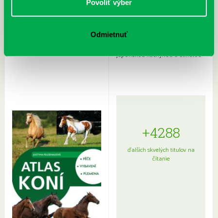
Povoliť výber
Odmietnuť
Rudź, Przemyslaw: Atlas hviezd:
Hardy, Paula: Japonsko na tanieri:
Sprievodca po hviezdnej oblohe
kompletný sprievodca
japonskou kuchyňou a etiketou
+4288
ďalších skvelých titulov na
čítanie