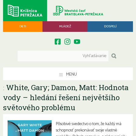
DETI
MLÁDEŽ
DOSPELÍ
MENU
White, Gary; Damon, Matt: Hodnota
:
vody – hledání řešení největšího
světového problému
Pôsobivé svedectvo o tom, že každý má
schopnosť prekonávať svoje vlastné