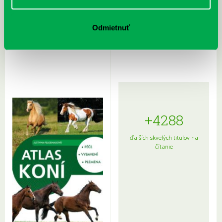
Rudź, Przemyslaw: Atlas hviezd:
Hardy, Paula: Japonsko na tanieri:
Odmietnuť
Sprievodca po hviezdnej oblohe
kompletný sprievodca
japonskou kuchyňou a etiketou
+4288
ďalších skvelých titulov na
čítanie