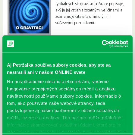
fyzikálnych síl: gravitáciu. Autor popisuje,
aký je jej vzťah s ostatnými veličinami, a
zoznamuje čitateľa s minulými i
súčasnými poznatkami.
Aj Petržalka používa súbory cookies, aby ste sa
nestratili ani v našom ONLINE svete
Na prispôsobenie obsahu alebo reklám, správne
fungovanie prepojených sociálnych médií a analýzu
návštevnosti používame súbory cookies. Informácie o
tom, ako používate naše webové stránky, teda
poskytujeme aj našim partnerom v oblasti sociálnych
médií, inzercie a analýzy. Títo partneri môžu príslušné
informácie skombinovať s ďalšími údajmi, ktoré ste im
poskytli, alebo ktoré od vás získali, keď ste používali ich