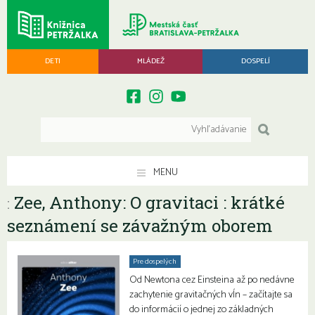
DETI
MLÁDEŽ
DOSPELÍ
MENU
Zee, Anthony: O gravitaci : krátké
:
seznámení se závažným oborem
Pre dospelých
Od Newtona cez Einsteina až po nedávne
zachytenie gravitačných vĺn – začítajte sa
do informácií o jednej zo základných