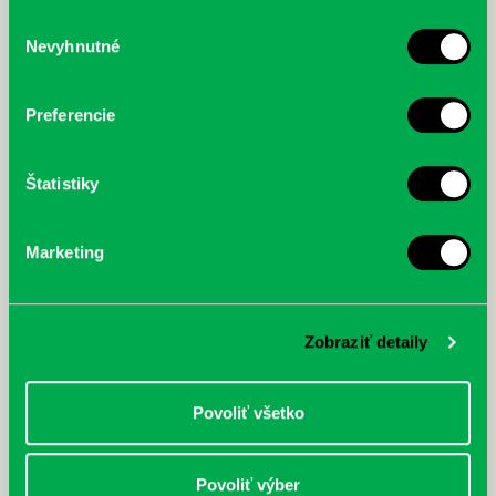
služby.
Výber
Nevyhnutné
súhlasu
McGrath, Andy: Tadej Pogačar:
Bárdy, Peter: Radičová
Prvá biografia najväčšieho
cyklistu modernej doby:
Preferencie
nezastaviteľný
Štatistiky
Marketing
Zobraziť detaily
Povoliť všetko
Povoliť výber