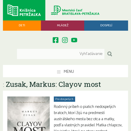
DETI
MLÁDEŽ
DOSPELÍ
MENU
Zusak, Markus: Clayov most
:
Pre dospelých
Rodinný príbeh o piatich nedospelých
bratoch, ktorí žijú na predmestí
austrálskeho mesta bez otca a matky,
podľa vlastných pravidiel. Matka chlapcov,