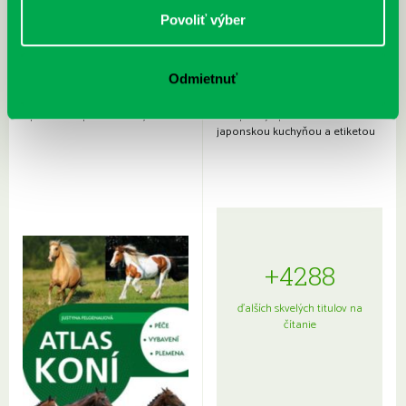
Povoliť výber
Odmietnuť
Rudź, Przemyslaw: Atlas hviezd:
Hardy, Paula: Japonsko na tanieri:
Sprievodca po hviezdnej oblohe
kompletný sprievodca
japonskou kuchyňou a etiketou
+4288
ďalších skvelých titulov na
čítanie