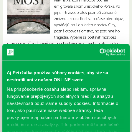
klaviristka, ktorá na otcov podnet
emigrovala z komunistického Poľska. Po
jej smrti život bratov poznačí záhadné
zmiznutie otca. Keď sa po čase otec objaví,
vyháňajú ho. Len jeden z bratov Clay,
pozná otcovo tajomstvo, no postihne ho
tragédia. Vyberie sa postaviť most cez
dravú rieku, čím zároveň symbolicky stavia most medzi bratmi a otcom,
ale aj medzi minulosťou a prítomnosťou.
Aj Petržalka používa súbory cookies, aby ste sa
nestratili ani v našom ONLINE svete
Na prispôsobenie obsahu alebo reklám, správne
fungovanie prepojených sociálnych médií a analýzu
návštevnosti používame súbory cookies. Informácie o
tom, ako používate naše webové stránky, teda
poskytujeme aj našim partnerom v oblasti sociálnych
médií, inzercie a analýzy. Títo partneri môžu príslušné
informácie skombinovať s ďalšími údajmi, ktoré ste im