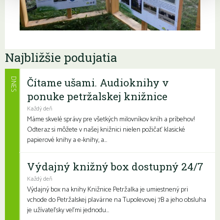
Najbližšie podujatia
Čítame ušami. Audioknihy v
DNES
ponuke petržalskej knižnice
Každý deň
Máme skvelé správy pre všetkých milovníkov kníh a príbehov!
Odteraz si môžete v našej knižnici nielen požičať klasické
papierové knihy a e-knihy, a...
Výdajný knižný box dostupný 24/7
Každý deň
Výdajný box na knihy Knižnice Petržalka je umiestnený pri
vchode do Petržalskej plavárne na Tupolevovej 7B a jeho obsluha
je užívateľsky veľmi jednodu...