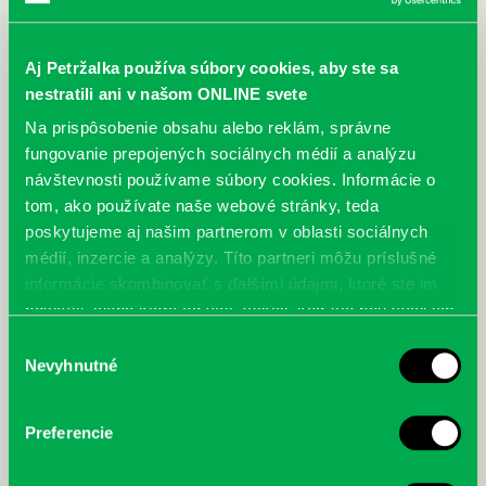
Aj Petržalka používa súbory cookies, aby ste sa
nestratili ani v našom ONLINE svete
Na prispôsobenie obsahu alebo reklám, správne
fungovanie prepojených sociálnych médií a analýzu
návštevnosti používame súbory cookies. Informácie o
tom, ako používate naše webové stránky, teda
poskytujeme aj našim partnerom v oblasti sociálnych
médií, inzercie a analýzy. Títo partneri môžu príslušné
informácie skombinovať s ďalšími údajmi, ktoré ste im
poskytli, alebo ktoré od vás získali, keď ste používali ich
služby.
Výber
Nevyhnutné
súhlasu
Preferencie