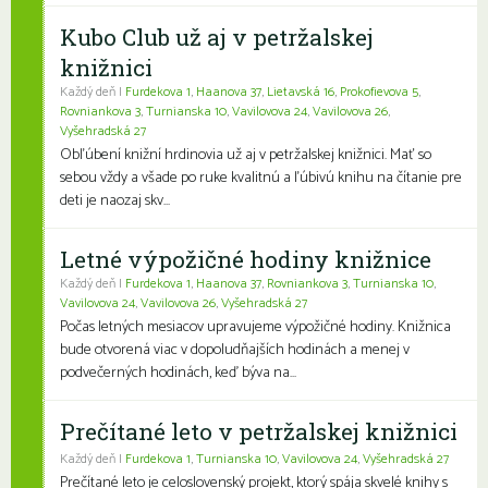
Kubo Club už aj v petržalskej
knižnici
Každý deň |
Furdekova 1
,
Haanova 37
,
Lietavská 16
,
Prokofievova 5
,
Rovniankova 3
,
Turnianska 10
,
Vavilovova 24
,
Vavilovova 26
,
Vyšehradská 27
Obľúbení knižní hrdinovia už aj v petržalskej knižnici. Mať so
sebou vždy a všade po ruke kvalitnú a ľúbivú knihu na čítanie pre
deti je naozaj skv...
Letné výpožičné hodiny knižnice
Každý deň |
Furdekova 1
,
Haanova 37
,
Rovniankova 3
,
Turnianska 10
,
Vavilovova 24
,
Vavilovova 26
,
Vyšehradská 27
Počas letných mesiacov upravujeme výpožičné hodiny. Knižnica
bude otvorená viac v dopoludňajších hodinách a menej v
podvečerných hodinách, keď býva na...
Prečítané leto v petržalskej knižnici
Každý deň |
Furdekova 1
,
Turnianska 10
,
Vavilovova 24
,
Vyšehradská 27
Prečítané leto je celoslovenský projekt, ktorý spája skvelé knihy s