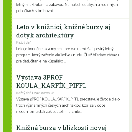
letnými aktivitami a zábavou. Na našich detských a rodinných
pobočkách si knihovní...
Leto v knižnici, knižné burzy aj
dotyk architektúry
Každý deň
Leto je konečne tu a my sme pre vás namiešali pestrý letný
program, ktorý zaženie akúkoľvek nudu. Či už hľadáte zábavu
pre deti, čítanie na kúpalisko ...
Výstava 3PROF
KOULA_KARFÍK_PIFFL
Každý deň | Vavilovova 26
Výstava 3PROF KOULA_KARFÍK_PIFFL predstavuje život a dielo
troch významných českých architektov, ktorí sa v dobe
modernizmu stali zakladateľmi archite...
Knižná burza v blízkosti novej