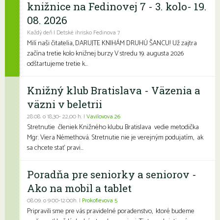
knižnice na Fedinovej 7 - 3. kolo- 19.
08. 2026
Každý deň | Detské ihrisko Fedinova 7
Milí naši čitatelia, DARUJTE KNIHÁM DRUHÚ ŠANCU! Už zajtra
začína tretie kolo knižnej burzy V stredu 19. augusta 2026
odštartujeme tretie k...
Knižný klub Bratislava - Väzenia a
väzni v beletrii
28.08. o 18,30- 22,00 h. |
Vavilovova 26
Stretnutie členiek Knižného klubu Bratislava vedie metodička
Mgr. Viera Némethová. Stretnutie nie je verejným podujatím, ak
sa chcete stať pravi...
Poradňa pre seniorky a seniorov -
Ako na mobil a tablet
08.09. o 9:00-12:00h. |
Prokofievova 5
Pripravili sme pre vás pravidelné poradenstvo, ktoré budeme