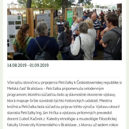
14.08.2019 - 01.09.2019
Včerajšiu storočnicu pripojenia Petržalky k Československej republike si
Metská časť Bratislava – Petržalka pripomenula celodenným
programom, ktorého súčasťou bolo aj slávnostné otvorenie výstavy,
ktorá mapuje širšie súvislosti týchto historických udalostí. Miestna
knižnica Petržalka bola súčasťou príprav tohto výročia. Výstavu otvoril
starosta Petržalky Ing. Ján Hrčka a výstavou prítomných previedol
docent Ľuboš Kačírek z Katedry etnológie a muzeológie Filozofickej
fakulty Univerzity Komenského v Bratislave , s ktorou už sedem rokov