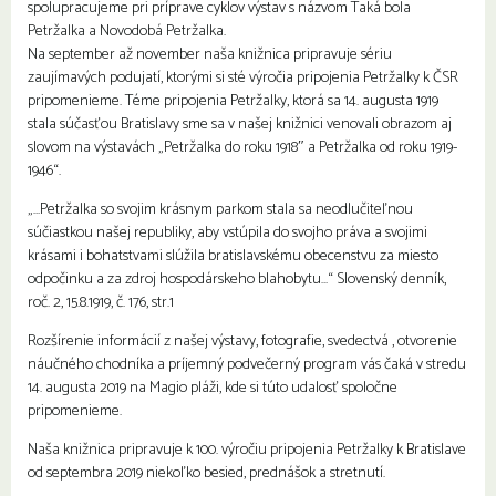
spolupracujeme pri príprave cyklov výstav s názvom Taká bola
Petržalka a Novodobá Petržalka.
Na september až november naša knižnica pripravuje sériu
zaujímavých podujatí, ktorými si sté výročia pripojenia Petržalky k ČSR
pripomenieme. Téme pripojenia Petržalky, ktorá sa 14. augusta 1919
stala súčasťou Bratislavy sme sa v našej knižnici venovali obrazom aj
slovom na výstavách „Petržalka do roku 1918″ a Petržalka od roku 1919-
1946“.
„…Petržalka so svojim krásnym parkom stala sa neodlučiteľnou
súčiastkou našej republiky, aby vstúpila do svojho práva a svojimi
krásami i bohatstvami slúžila bratislavskému obecenstvu za miesto
odpočinku a za zdroj hospodárskeho blahobytu…“ Slovenský denník,
roč. 2, 15.8.1919, č. 176, str.1
Rozšírenie informácií z našej výstavy, fotografie, svedectvá , otvorenie
náučného chodníka a príjemný podvečerný program vás čaká v stredu
14. augusta 2019 na Magio pláži, kde si túto udalosť spoločne
pripomenieme.
Naša knižnica pripravuje k 100. výročiu pripojenia Petržalky k Bratislave
od septembra 2019 niekoľko besied, prednášok a stretnutí.