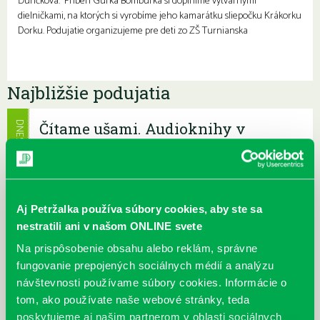
Ďuríčková. Príbeh Guľka Bombuľka si doplníme výtvarnými
dielničkami, na ktorých si vyrobíme jeho kamarátku sliepočku Krákorku
Dorku. Podujatie organizujeme pre deti zo ZŠ Turnianska
Najbližšie podujatia
Čítame ušami. Audioknihy v
DNES
ponuke petržalskej knižnice
Každý deň
Máme skvelé správy pre všetkých milovníkov kníh a príbehov!
Odteraz si môžete v našej knižnici nielen požičať klasické
Aj Petržalka používa súbory cookies, aby ste sa
papierové knihy a e-knihy, a...
nestratili ani v našom ONLINE svete
Výdajný knižný box dostupný 24/7
Na prispôsobenie obsahu alebo reklám, správne
fungovanie prepojených sociálnych médií a analýzu
Každý deň
návštevnosti používame súbory cookies. Informácie o
Výdajný box na knihy Knižnice Petržalka je umiestnený pri
vchode do Petržalskej plavárne na Tupolevovej 7B a jeho obsluha
tom, ako používate naše webové stránky, teda
je užívateľsky veľmi jednodu...
poskytujeme aj našim partnerom v oblasti sociálnych