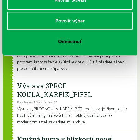
Povoliť všetko
Prečítané leto je celoslovenský projekt, ktorý spája skvelé knihy s
letnými aktivitami a zábavou. Na našich detských a rodinných
pobočkách si knihovní...
Povoliť výber
Leto v knižnici, knižné burzy aj
dotyk architektúry
Odmietnuť
Každý deň
Leto je konečne tu a my sme pre vás namiešali pestrý letný
program, ktorý zaženie akúkoľvek nudu. Či už hľadáte zábavu
pre deti, čítanie na kúpalisko ...
Výstava 3PROF
KOULA_KARFÍK_PIFFL
Každý deň | Vavilovova 26
Výstava 3PROF KOULA_KARFÍK_PIFFL predstavuje život a dielo
troch významných českých architektov, ktorí sa v dobe
modernizmu stali zakladateľmi archite...
Knižná burza v blízkosti novej