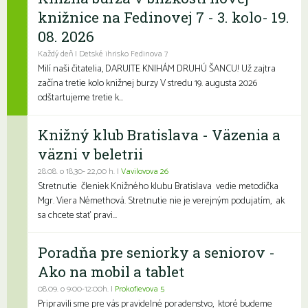
knižnice na Fedinovej 7 - 3. kolo- 19.
08. 2026
Každý deň | Detské ihrisko Fedinova 7
Milí naši čitatelia, DARUJTE KNIHÁM DRUHÚ ŠANCU! Už zajtra
začína tretie kolo knižnej burzy V stredu 19. augusta 2026
odštartujeme tretie k...
Knižný klub Bratislava - Väzenia a
väzni v beletrii
28.08. o 18,30- 22,00 h. |
Vavilovova 26
Stretnutie členiek Knižného klubu Bratislava vedie metodička
Mgr. Viera Némethová. Stretnutie nie je verejným podujatím, ak
sa chcete stať pravi...
Poradňa pre seniorky a seniorov -
Ako na mobil a tablet
08.09. o 9:00-12:00h. |
Prokofievova 5
Pripravili sme pre vás pravidelné poradenstvo, ktoré budeme