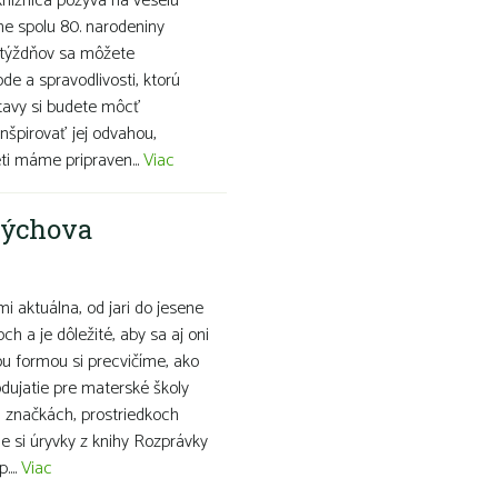
knižnica pozýva na veselú
me spolu 80. narodeniny
h týždňov sa môžete
ode a spravodlivosti, ktorú
stavy si budete môcť
inšpirovať jej odvahou,
i máme pripraven...
Viac
výchova
i aktuálna, od jari do jesene
ch a je dôležité, aby sa aj oni
u formou si precvičíme, ako
dujatie pre materské školy
h značkách, prostriedkoch
e si úryvky z knihy Rozprávky
...
Viac