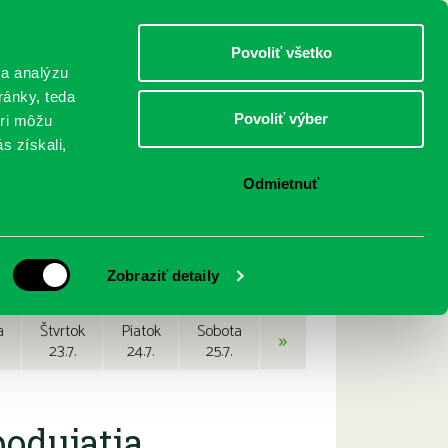
DETI
MLÁDEŽ
DOSPELÍ
Povoliť všetko
 a analýzu
ránky, teda
Povoliť výber
eri môžu
NICI
FEDINOVA
KONTAKTY
s získali,
Odmietnuť
Zobraziť detaily
a
Štvrtok
Piatok
Sobota
»
23.7.
24.7.
25.7.
podujatia