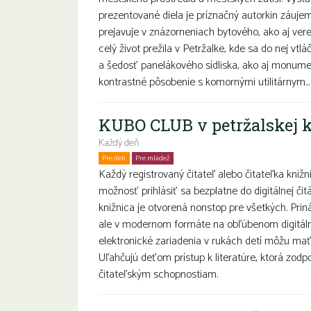
prezentované diela je príznačný autorkin záujem
prejavuje v znázorneniach bytového, ako aj ver
celý život prežila v Petržalke, kde sa do nej vt
a šedosť panelákového sídliska, ako aj monumen
kontrastné pôsobenie s komornými utilitárnym..
KUBO CLUB v petržalskej k
Každý deň
Pre deti
Pre mládež
Rodiny s deťmi
Každý registrovaný čitateľ alebo čitateľka kniž
možnosť prihlásiť sa bezplatne do digitálnej č
knižnica je otvorená nonstop pre všetkých. Prin
ale v modernom formáte na obľúbenom digitáln
elektronické zariadenia v rukách detí môžu mať
Uľahčujú deťom prístup k literatúre, ktorá zod
čitateľským schopnostiam.