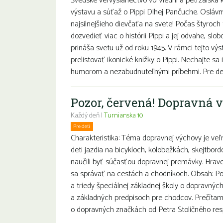
Švédske veľvyslanectvo vo Viedni a petržalská 
výstavu a súťaž o Pippi Dlhej Pančuche. Osláv
najsilnejšieho dievčaťa na svete! Počas štyroc
dozvedieť viac o histórii Pippi a jej odvahe, slob
prináša svetu už od roku 1945. V rámci tejto vý
prelistovať ikonické knižky o Pippi. Nechajte sa 
humorom a nezabudnuteľnými príbehmi. Pre det
Pozor, červená! Dopravná 
Každý deň |
Turnianska 10
Pre deti
Charakteristika: Téma dopravnej výchovy je veľm
deti jazdia na bicykloch, kolobežkách, skejtbordo
naučili byť súčasťou dopravnej premávky. Hravo
sa správať na cestách a chodníkoch. Obsah: Po
a triedy špeciálnej základnej školy o dopravnýc
a základných predpisoch pre chodcov. Prečítam
o dopravných značkách od Petra Stoličného resp.