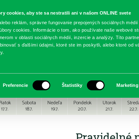
ry cookies, aby ste sa nestratili ani v našom ONLINE svete
lebo reklám, správne fungovanie prepojených sociálnych médií
bory cookies. Informácie o tom, ako používate naše webové st
erom v oblasti sociálnych médií, inzercie a analýzy. Títo partn
GY
SLUŽBY
PODUJATIA
POBOČKY
O KNIŽ
inovať s ďalšími údajmi, ktoré ste im poskytli, alebo ktoré od vá
y.
Preferencie
Štatistiky
Marketing
Piatok
Sobota
Nedeľa
Pondelok
Utorok
Stred
17.7.
18.7.
19.7.
20.7.
21.7.
22.7.
Pravidelné 