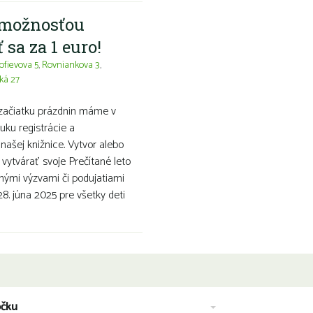
a možnosťou
 sa za 1 euro!
ofievova 5
,
Rovniankova 3
,
ká 27
 začiatku prázdnin máme v
ku registrácie a
 našej knižnice. Vytvor alebo
 vytvárať svoje Prečítané leto
nými výzvami či podujatiami
 28. júna 2025 pre všetky deti
očku