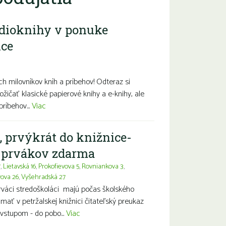
dioknihy v ponuke
ice
diny s deťmi
Seniori
Znevýhodnení
h milovníkov kníh a príbehov! Odteraz si
ožičať klasické papierové knihy a e-knihy, ale
príbehov...
Viac
, prvýkrát do knižnice-
a prvákov zdarma
7
,
Lietavská 16
,
Prokofievova 5
,
Rovniankova 3
,
vova 26
,
Vyšehradská 27
prváci stredoškoláci majú počas školského
ť v petržalskej knižnici čitateľský preukaz
vstupom - do pobo...
Viac