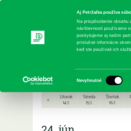
Aj Petržalka používa súbo
Na prispôsobenie obsahu a
návštevnosti používame sú
poskytujeme aj našim partn
REGISTRUJTE SA
ONLINE KATALÓ
príslušné informácie skomb
keď ste používali ich služb
Domov
Podujatia
Podujatia
Výber
Nevyhnutné
súhlasu
Utorok
Streda
Štvrtok
«
14.7.
15.7.
16.7.
24. jún