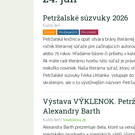
Petržalské súzvuky 2026
Každý deň
Pre deti
Pre dospelých
Pre mládež
Petržalská knižnica opäť otvára brány literárnej
ročník literárnej súťaže pre začínajúcich autoro
alebo 75 rokov. Hľadáme básne či príbehy v k
Ak máte radi literárnu tvorbu táto súťaž je prá
niekoľko noviniek. Naša literárna súťaž, ktorú s
Petržalské súzvuky Ferka Urbánka vstupuje do 
skráteným, ale o to výstižnejším názvom Petržal
Výstava VÝKLENOK. Petrž
Alexandry Barth
Každý deň |
Vavilovova 26
Alexandra Barth prezentuje diela, ktoré sa ve
mestského prostredia a mestských zátiší. Výstav