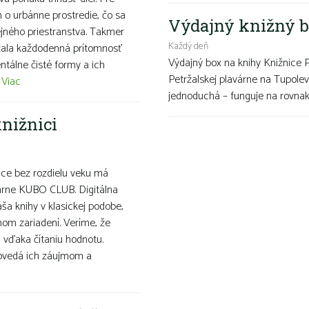
 o urbánne prostredie, čo sa
Výdajný knižný b
ejného priestranstva. Takmer
Každý deň
láčala každodenná prítomnosť
Výdajný box na knihy Knižnice 
tálne čisté formy a ich
Petržalskej plavárne na Tupolev
.
Viac
jednoduchá – funguje na rovnako
nižnici
nice bez rozdielu veku má
itárne KUBO CLUB. Digitálna
áša knihy v klasickej podobe,
om zariadení. Veríme, že
 vďaka čítaniu hodnotu.
povedá ich záujmom a