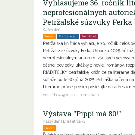
Vyhlasujeme 36. ročník lit
neprofesionálnych autorie
Petržalské súzvuky Ferka
Každý deň
Pre deti
Pre dospelých
Pre mládež
Seniori
Petržalská knižnica vyhlasuje 36. ročník celoslo
Petržalské súzvuky Ferka Urbánka 2025. Súťaž 
neprofesionálnym autorom všetkých vekových k
básne, poviedky, ukážky z noviel, románov, roz
RIADITEĽKY petržalskej knižnice za literárne di
súťaže bude 30. júna 2025. Prihláška určená na 
Literárne práce prosím posielajte na adresu: ne
nemethova@kniznicapetrzalka.sk
Výstava "Pippi má 80!"
Každý deň | Dni Petržalky
Pre deti
Rodiny s deťmi