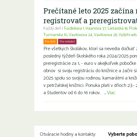
Prečítané leto 2025 začín
registrovať a preregistrovať
Každý deň |
Furdekova 1
,
Haanova 37
,
Lietavská 16
,
Prok
Turnianska 10
,
Vavilovova 24
,
Vavilovova 26
,
Vyšehrads
Pre deti
Pre mládež
Pre všetkých školákov, ktorí sa nevedia dočkať
posledný týždeň školského roka 2024/2025 ponu
preregistrácie za 1, - euro v akejkoľvek pobočke
obnov si svoju registráciu do knižnice a začni si
2025 spolu so svojou rodinou, kamarátmi a kniž
v petržalskej knižnici. Ponuka platí v dňoch 23.-
a študentov od 6 do 16 rokov. ...
Viac
Vyberte pob
Otváracie hodiny a kontakty: