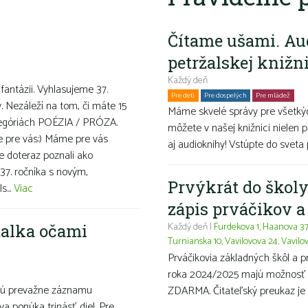
Čítame ušami. Au
petržalskej knižn
Každý deň
 fantázii. Vyhlasujeme 37.
Pre deti
Pre dospelých
Pre mládež
Ro
v. Nezáleží na tom, či máte 15
Máme skvelé správy pre všetkýc
ategóriách POÉZIA / PRÓZA.
môžete v našej knižnici nielen p
ve pre vás:) Máme pre vás
aj audioknihy! Vstúpte do sveta 
te doteraz poznali ako
37. ročníka s novým,
Prvýkrát do školy
s...
Viac
zápis prváčikov 
Každý deň |
Furdekova 1
,
Haanova 3
alka očami
Turnianska 10
,
Vavilovova 24
,
Vavilo
Prváčikovia základných škôl a 
roka 2024/2025 majú možnosť ma
nujú prevažne záznamu
ZDARMA. Čitateľský preukaz je 
a ponúka trinásť diel. Pre