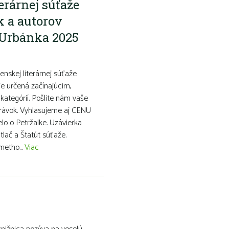
erárnej súťaže
k a autorov
 Urbánka 2025
venskej literárnej súťaže
je určená začínajúcim,
ategórií. Pošlite nám vaše
právok. Vyhlasujeme aj CENU
elo o Petržalke. Uzávierka
tlač a Štatút súťaže.
metho...
Viac