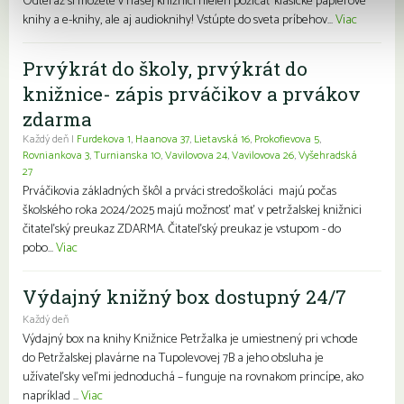
Odteraz si môžete v našej knižnici nielen požičať klasické papierové
knihy a e-knihy, ale aj audioknihy! Vstúpte do sveta príbehov...
Viac
Prvýkrát do školy, prvýkrát do
knižnice- zápis prváčikov a prvákov
zdarma
Každý deň |
Furdekova 1
,
Haanova 37
,
Lietavská 16
,
Prokofievova 5
,
Rovniankova 3
,
Turnianska 10
,
Vavilovova 24
,
Vavilovova 26
,
Vyšehradská
27
Prváčikovia základných škôl a prváci stredoškoláci majú počas
školského roka 2024/2025 majú možnosť mať v petržalskej knižnici
čitateľský preukaz ZDARMA. Čitateľský preukaz je vstupom - do
pobo...
Viac
Výdajný knižný box dostupný 24/7
Každý deň
Výdajný box na knihy Knižnice Petržalka je umiestnený pri vchode
do Petržalskej plavárne na Tupolevovej 7B a jeho obsluha je
užívateľsky veľmi jednoduchá – funguje na rovnakom princípe, ako
napríklad ...
Viac