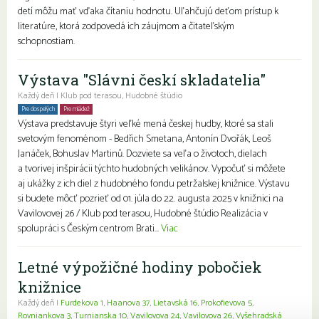
detí môžu mať vďaka čítaniu hodnotu. Uľahčujú deťom prístup k
literatúre, ktorá zodpovedá ich záujmom a čitateľským
schopnostiam.
Výstava "Slávni českí skladatelia"
Každý deň | Klub pod terasou, Hudobné štúdio
Pre dospelých
Pre mládež
Rodiny s deťmi
Seniori
Výstava predstavuje štyri veľké mená českej hudby, ktoré sa stali
svetovým fenoménom - Bedřich Smetana, Antonín Dvořák, Leoš
Janáček, Bohuslav Martinů. Dozviete sa veľa o životoch, dielach
a tvorivej inšpirácii týchto hudobných velikánov. Vypočuť si môžete
aj ukážky z ich diel z hudobného fondu petržalskej knižnice. Výstavu
si budete môcť pozrieť od 01. júla do 22. augusta 2025 v knižnici na
Vavilovovej 26 / Klub pod terasou, Hudobné štúdio Realizácia v
spolupráci s Českým centrom Brati...
Viac
Letné výpožičné hodiny pobočiek
knižnice
Každý deň |
Furdekova 1
,
Haanova 37
,
Lietavská 16
,
Prokofievova 5
,
Rovniankova 3
,
Turnianska 10
,
Vavilovova 24
,
Vavilovova 26
,
Vyšehradská