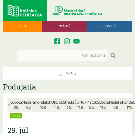
DETI
MLÁDEŽ
DOSPELÍ
MENU
Podujatia
Sobota
Nedeľa
Pondelok
Utorok
Streda
Štvrtok
Piatok
Sobota
Nedeľa
Pondel
«
8.8.
9.8.
10.8.
11.8.
12.8.
13.8.
14.8.
15.8.
16.8.
17.8.
29. júl