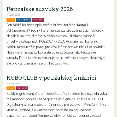
Petržalské súzvuky 2026
Každý deň
Pre deti
Pre dospelých
Pre mládež
Petržalská knižnica opäť otvára brány literárnej fantázii.
Vyhlasujeme 37. ročník literárnej súťaže pre začínajúcich autorov.
Nezáleží na tom, či máte 15 alebo 75 rokov. Hľadáme básne či
príbehy v kategóriách POÉZIA / PRÓZA. Ak máte radi literárnu
tvorbu táto súťaž je práve pre vás:) Máme pre vás niekoľko noviniek.
Naša literárna súťaž, ktorú ste doteraz poznali ako Petržalské
súzvuky Ferka Urbánka vstupuje do 37. ročníka s novým, skráteným,
ale o to výstižnejším názvom Petržals...
Viac
KUBO CLUB v petržalskej knižnici
Každý deň
Pre deti
Pre mládež
Rodiny s deťmi
Každý registrovaný čitateľ alebo čitateľka knižnice bez rozdielu veku
má možnosť prihlásiť sa bezplatne do digitálnej čitárne KUBO CLUB.
Digitálna knižnica je otvorená nonstop pre všetkých. Prináša knihy v
klasickej podobe, ale v modernom formáte na obľúbenom
digitálnom zariadení. Veríme, že elektronické zariadenia v rukách