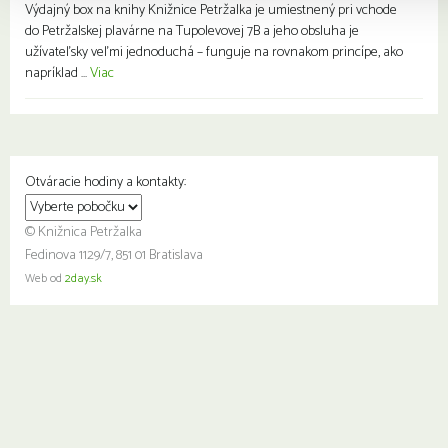
Výdajný box na knihy Knižnice Petržalka je umiestnený pri vchode
do Petržalskej plavárne na Tupolevovej 7B a jeho obsluha je
užívateľsky veľmi jednoduchá – funguje na rovnakom princípe, ako
napríklad ...
Viac
Otváracie hodiny a kontakty:
© Knižnica Petržalka
Fedinova 1129/7, 851 01 Bratislava
Web od
2day.sk