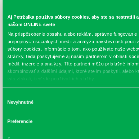
Olexa Bogdalíková. Združenie má sedem členov naprieč
generáciami, lokalitami aj umeleckými prejavmi. Výstava Tiché
Aj Petržalka používa súbory cookies, aby ste sa nestratili a
príbehy predstavuje tvorbu Denisy Olexa Bogdalíkovej Zuzany ...
Viac
našom ONLINE svete
Na prispôsobenie obsahu alebo reklám, správne fungovanie
Október v knižnici
prepojených sociálnych médií a analýzu návštevnosti použ
súbory cookies. Informácie o tom, ako používate naše webo
Každý deň
Petržalské súzvuky Ferka Urbánka 2025 Večer kreatívneho písania –
stránky, teda poskytujeme aj našim partnerom v oblasti soci
dobré rady pre začínajúcich autorov Termín: 23. 10. 2025 / 17:30 hod.
médií, inzercie a analýzy. Títo partneri môžu príslušné infor
/ knižnica Prokofievova 5 Slávnostné vyhodnotenie 36. ročníka PSFU
skombinovať s ďalšími údajmi, ktoré ste im poskytli, alebo k
2025 a seminár s porotcami Martou Hlušíkovou, Erikom
vás získali, keď ste používali ich služby.
Ondrejičkom a Dadom Nagyom Termín: 24. 10. 2025 / 10:00 – 13:00
hod. / Cik Cak Centrum Jiráskova 5, knižnica Prokofievova 5 .
Seniorfest v petržalskej knižnici Pripájame sa k 18. ročníku podujatí
Výber
pre seniorov, ktoré sú realiz...
Viac
Nevyhnutné
súhlasu
Pravidelné podujatia
Preferencie
Čítame ušami. Audioknihy v ponuke