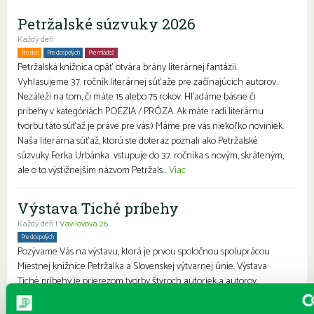
Petržalské súzvuky 2026
Každý deň
Pre deti
Pre dospelých
Pre mládež
Petržalská knižnica opäť otvára brány literárnej fantázii.
Vyhlasujeme 37. ročník literárnej súťaže pre začínajúcich autorov.
Nezáleží na tom, či máte 15 alebo 75 rokov. Hľadáme básne či
príbehy v kategóriách POÉZIA / PRÓZA. Ak máte radi literárnu
tvorbu táto súťaž je práve pre vás:) Máme pre vás niekoľko noviniek.
Naša literárna súťaž, ktorú ste doteraz poznali ako Petržalské
súzvuky Ferka Urbánka vstupuje do 37. ročníka s novým, skráteným,
ale o to výstižnejším názvom Petržals...
Viac
Výstava Tiché príbehy
Každý deň |
Vavilovova 26
Pre dospelých
Pozývame Vás na výstavu, ktorá je prvou spoločnou spoluprácou
Miestnej knižnice Petržalka a Slovenskej výtvarnej únie. Výstava
Tiché príbehy je prierezom tvorby štyroch autoriek a autorov,
združených v Občianskom združení Medzi hranicou a hrádzou.
Združenie vzniklo v roku 2001 a nositeľkou ideí bola a je Denisa