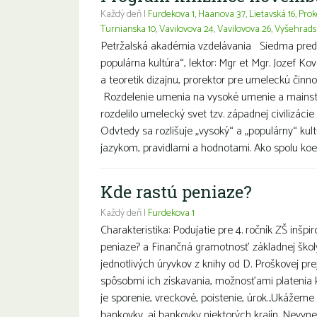
Každý deň |
Furdekova 1
,
Haanova 37
,
Lietavská 16
,
Prok
Turnianska 10
,
Vavilovova 24
,
Vavilovova 26
,
Vyšehrads
Petržalská akadémia vzdelávania Siedma pred
populárna kultúra“, lektor: Mgr et Mgr. Jozef Kova
a teoretik dizajnu, prorektor pre umeleckú činn
Rozdelenie umenia na vysoké umenie a mainst
rozdelilo umelecký svet tzv. západnej civilizácie
Odvtedy sa rozlišuje „vysoký“ a „populárny“ kul
jazykom, pravidlami a hodnotami. Ako spolu koex
Kde rastú peniaze?
Každý deň |
Furdekova 1
Charakteristika: Podujatie pre 4. ročník ZŠ inšp
peniaze? a Finančná gramotnosť základnej ško
jednotlivých úryvkov z knihy od D. Proškovej pre
spôsobmi ich získavania, možnosťami platenia k
je sporenie, vreckové, poistenie, úrok...Ukážeme
bankovky, aj bankovky niektorých krajín. Nevyne