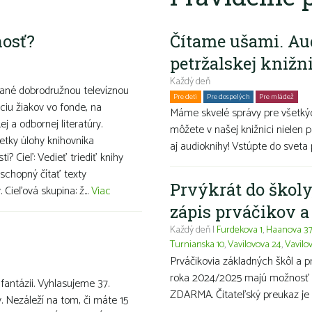
nosť?
Čítame ušami. Au
petržalskej knižn
Každý deň
ované dobrodružnou televíznou
Pre deti
Pre dospelých
Pre mládež
Ro
iu žiakov vo fonde, na
Máme skvelé správy pre všetkýc
j a odbornej literatúry.
môžete v našej knižnici nielen p
etky úlohy knihovníka
aj audioknihy! Vstúpte do sveta 
i? Cieľ: Vedieť triediť knihy
 schopný čítať texty
Prvýkrát do školy
Cieľová skupina: ž...
Viac
zápis prváčikov 
Každý deň |
Furdekova 1
,
Haanova 3
Turnianska 10
,
Vavilovova 24
,
Vavilo
Prváčikovia základných škôl a 
roka 2024/2025 majú možnosť ma
 fantázii. Vyhlasujeme 37.
ZDARMA. Čitateľský preukaz je 
v. Nezáleží na tom, či máte 15