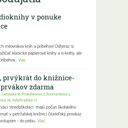
dioknihy v ponuke
ice
diny s deťmi
Seniori
Znevýhodnení
h milovníkov kníh a príbehov! Odteraz si
ožičať klasické papierové knihy a e-knihy, ale
príbehov...
Viac
, prvýkrát do knižnice-
a prvákov zdarma
7
,
Lietavská 16
,
Prokofievova 5
,
Rovniankova 3
,
vova 26
,
Vyšehradská 27
prváci stredoškoláci majú počas školského
ť v petržalskej knižnici čitateľský preukaz
vstupom - do pobo...
Viac