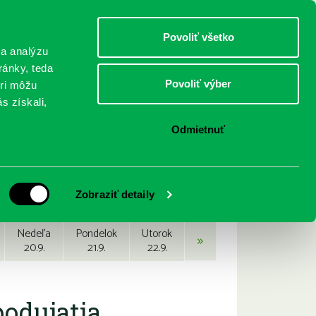
DETI
MLÁDEŽ
DOSPELÍ
Povoliť všetko
 a analýzu
ránky, teda
Povoliť výber
eri môžu
NICI
FEDINOVA
KONTAKTY
s získali,
Odmietnuť
Zobraziť detaily
Nedeľa
Pondelok
Utorok
»
20.9.
21.9.
22.9.
podujatia