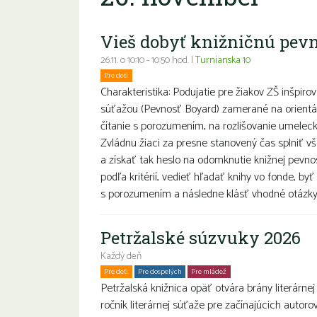
Vieš dobyť knižničnú pev
26.11. o 10:10 - 10:50 hod. |
Turnianska 10
Pre deti
Charakteristika: Podujatie pre žiakov ZŠ inšpir
súťažou (Pevnosť Boyard) zamerané na orientác
čítanie s porozumením, na rozlišovanie umelecke
Zvládnu žiaci za presne stanovený čas splniť vš
a získať tak heslo na odomknutie knižnej pevnost
podľa kritérií, vedieť hľadať knihy vo fonde, byť
s porozumením a následne klásť vhodné otázky. 
Petržalské súzvuky 2026
Každý deň
Pre deti
Pre dospelých
Pre mládež
Petržalská knižnica opäť otvára brány literárnej
ročník literárnej súťaže pre začínajúcich autoro