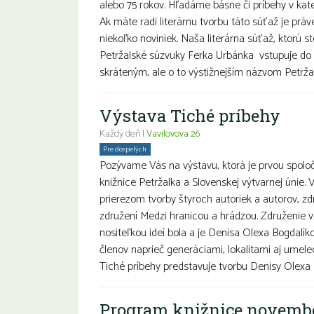
alebo 75 rokov. Hľadáme básne či príbehy v k
Ak máte radi literárnu tvorbu táto súťaž je prá
niekoľko noviniek. Naša literárna súťaž, ktorú s
Petržalské súzvuky Ferka Urbánka vstupuje do 
skráteným, ale o to výstižnejším názvom Petržal
Výstava Tiché príbehy
Každý deň |
Vavilovova 26
Pre dospelých
Pozývame Vás na výstavu, ktorá je prvou spolo
knižnice Petržalka a Slovenskej výtvarnej únie. 
prierezom tvorby štyroch autoriek a autorov, 
združení Medzi hranicou a hrádzou. Združenie v
nositeľkou ideí bola a je Denisa Olexa Bogdal
členov naprieč generáciami, lokalitami aj umel
Tiché príbehy predstavuje tvorbu Denisy Olexa 
Program knižnice novemb