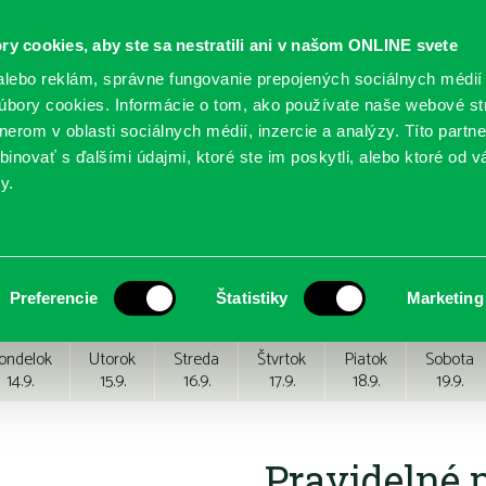
ry cookies, aby ste sa nestratili ani v našom ONLINE svete
lebo reklám, správne fungovanie prepojených sociálnych médií
bory cookies. Informácie o tom, ako používate naše webové st
erom v oblasti sociálnych médií, inzercie a analýzy. Títo partn
GY
SLUŽBY
PODUJATIA
POBOČKY
O KNIŽ
inovať s ďalšími údajmi, ktoré ste im poskytli, alebo ktoré od vá
y.
Preferencie
Štatistiky
Marketing
ondelok
Utorok
Streda
Štvrtok
Piatok
Sobota
14.9.
15.9.
16.9.
17.9.
18.9.
19.9.
Pravidelné 