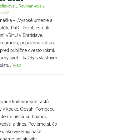
ofievova 5
,
Rovniankova 3
,
ká 27
náška – „Vysoké umenie a
lčík, PhD. filozof, estetik
osť VŠMU v Bratislave.
reamovú, populárnu kultúru
 pred približne dvesto rokmi.
túrny svet – každý s vlastným
istu...
Viac
irované knihami Kde rastú
ly v kocke. Obsah: Pomocou
jdeme históriou financií,
edysi a dnes. Povieme si, čo
 si, ako vyzerajú naše
cháme ani aktivity