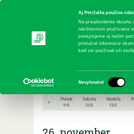
Aj Petržalka používa súbo
Na prispôsobenie obsahu a
návštevnosti používame sú
poskytujeme aj našim partn
REGISTRUJTE SA
ONLINE KATALÓ
príslušné informácie skomb
keď ste používali ich služb
Domov
Podujatia
Podujatia
Výber
Nevyhnutné
súhlasu
Piatok
Sobota
Nedeľa
P
«
11.9.
12.9.
13.9.
26. november