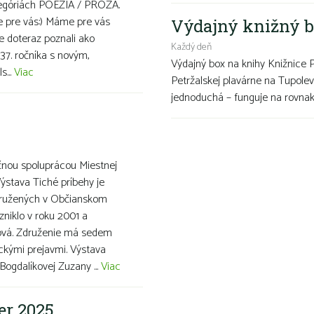
ategóriách POÉZIA / PRÓZA.
ve pre vás:) Máme pre vás
Výdajný knižný b
te doteraz poznali ako
Každý deň
37. ročníka s novým,
Výdajný box na knihy Knižnice 
s...
Viac
Petržalskej plavárne na Tupolev
jednoduchá – funguje na rovnako
čnou spoluprácou Miestnej
Výstava Tiché príbehy je
združených v Občianskom
zniklo v roku 2001 a
íková. Združenie má sedem
eckými prejavmi. Výstava
Bogdalíkovej Zuzany ...
Viac
er 2025