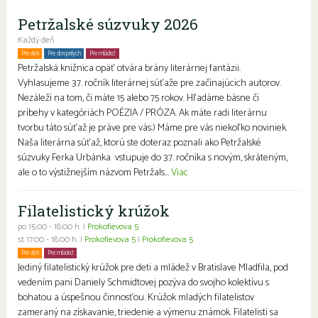
Petržalské súzvuky 2026
Každý deň
Pre deti
Pre dospelých
Pre mládež
Petržalská knižnica opäť otvára brány literárnej fantázii.
Vyhlasujeme 37. ročník literárnej súťaže pre začínajúcich autorov.
Nezáleží na tom, či máte 15 alebo 75 rokov. Hľadáme básne či
príbehy v kategóriách POÉZIA / PRÓZA. Ak máte radi literárnu
tvorbu táto súťaž je práve pre vás:) Máme pre vás niekoľko noviniek.
Naša literárna súťaž, ktorú ste doteraz poznali ako Petržalské
súzvuky Ferka Urbánka vstupuje do 37. ročníka s novým, skráteným,
ale o to výstižnejším názvom Petržals...
Viac
Filatelistický krúžok
po 15:00 - 18:00 h. |
Prokofievova 5
st 17:00 - 18:00 h. |
Prokofievova 5
|
Prokofievova 5
Pre deti
Pre mládež
Jediný filatelistický krúžok pre deti a mládež v Bratislave Mladfila, pod
vedením pani Daniely Schmidtovej pozýva do svojho kolektívu s
bohatou a úspešnou činnosťou. Krúžok mladých filatelistov
zameraný na získavanie, triedenie a výmenu známok. Filatelisti sa