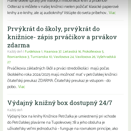
Máme skvelé správy pre všetkých milovníkov kníh a príbehov!
Odteraz si môžete v našej knižnici nielen požičať klasické papierové
knihy a e-knihy, ale aj audioknihy! Vstúpte do sveta príbehov...
Viac
Prvýkrát do školy, prvýkrát do
knižnice- zápis prváčikov a prvákov
zdarma
Každý deň |
Furdekova 1
,
Haanova 37
,
Lietavská 16
,
Prokofievova 5
,
Rovniankova 3
,
Turnianska 10
,
Vavilovova 24
,
Vavilovova 26
,
Vyšehradská
27
Prváčikovia základných škôl a prváci stredoškoláci majú počas
školského roka 2024/2025 majú možnosť mať v petržalskej knižnici
čitateľský preukaz ZDARMA. Čitateľský preukaz je vstupom - do
pobo...
Viac
Výdajný knižný box dostupný 24/7
Každý deň
Výdajný box na knihy Knižnice Petržalka je umiestnený pri vchode
do Petržalskej plavárne na Tupolevovej 7B a jeho obsluha je
užívateľsky veľmi jednoduchá – funguje na rovnakom princípe, ako