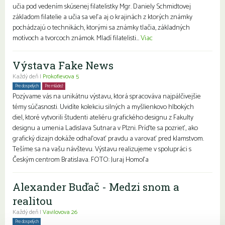
učia pod vedením skúsenej filatelistky Mgr. Daniely Schmidtovej
základom filatelie a učia sa veľa aj o krajinách z ktorých známky
pochádzajú o technikách, ktorými sa známky tlačia, základných
motívoch a tvorcoch známok. Mladí filatelisti...
Viac
Výstava Fake News
Každý deň |
Prokofievova 5
Pre dospelých
Pre mládež
Seniori
Pozývame vás na unikátnu výstavu, ktorá spracováva najpálčivejšie
témy súčasnosti. Uvidíte kolekciu silných a myšlienkovo hlbokých
diel, ktoré vytvorili študenti ateliéru grafického designu z Fakulty
designu a umenia Ladislava Sutnara v Plzni. Príďte sa pozrieť, ako
grafický dizajn dokáže odhaľovať pravdu a varovať pred klamstvom.
Tešíme sa na vašu návštevu. Výstavu realizujeme v spolupráci s
Českým centrom Bratislava. FOTO: Juraj Homoľa
Alexander Buďač - Medzi snom a
realitou
Každý deň |
Vavilovova 26
Pre dospelých