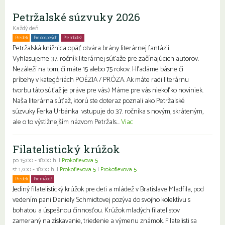
Petržalské súzvuky 2026
Každý deň
Pre deti
Pre dospelých
Pre mládež
Petržalská knižnica opäť otvára brány literárnej fantázii.
Vyhlasujeme 37. ročník literárnej súťaže pre začínajúcich autorov.
Nezáleží na tom, či máte 15 alebo 75 rokov. Hľadáme básne či
príbehy v kategóriách POÉZIA / PRÓZA. Ak máte radi literárnu
tvorbu táto súťaž je práve pre vás:) Máme pre vás niekoľko noviniek.
Naša literárna súťaž, ktorú ste doteraz poznali ako Petržalské
súzvuky Ferka Urbánka vstupuje do 37. ročníka s novým, skráteným,
ale o to výstižnejším názvom Petržals...
Viac
Filatelistický krúžok
po 15:00 - 18:00 h. |
Prokofievova 5
st 17:00 - 18:00 h. |
Prokofievova 5
|
Prokofievova 5
Pre deti
Pre mládež
Jediný filatelistický krúžok pre deti a mládež v Bratislave Mladfila, pod
vedením pani Daniely Schmidtovej pozýva do svojho kolektívu s
bohatou a úspešnou činnosťou. Krúžok mladých filatelistov
zameraný na získavanie, triedenie a výmenu známok. Filatelisti sa