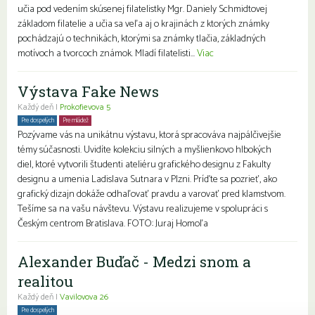
učia pod vedením skúsenej filatelistky Mgr. Daniely Schmidtovej
základom filatelie a učia sa veľa aj o krajinách z ktorých známky
pochádzajú o technikách, ktorými sa známky tlačia, základných
motívoch a tvorcoch známok. Mladí filatelisti...
Viac
Výstava Fake News
Každý deň |
Prokofievova 5
Pre dospelých
Pre mládež
Seniori
Pozývame vás na unikátnu výstavu, ktorá spracováva najpálčivejšie
témy súčasnosti. Uvidíte kolekciu silných a myšlienkovo hlbokých
diel, ktoré vytvorili študenti ateliéru grafického designu z Fakulty
designu a umenia Ladislava Sutnara v Plzni. Príďte sa pozrieť, ako
grafický dizajn dokáže odhaľovať pravdu a varovať pred klamstvom.
Tešíme sa na vašu návštevu. Výstavu realizujeme v spolupráci s
Českým centrom Bratislava. FOTO: Juraj Homoľa
Alexander Buďač - Medzi snom a
realitou
Každý deň |
Vavilovova 26
Pre dospelých