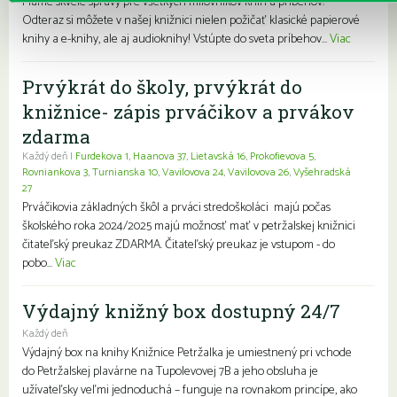
Máme skvelé správy pre všetkých milovníkov kníh a príbehov!
Odteraz si môžete v našej knižnici nielen požičať klasické papierové
knihy a e-knihy, ale aj audioknihy! Vstúpte do sveta príbehov...
Viac
Prvýkrát do školy, prvýkrát do
knižnice- zápis prváčikov a prvákov
zdarma
Každý deň |
Furdekova 1
,
Haanova 37
,
Lietavská 16
,
Prokofievova 5
,
Rovniankova 3
,
Turnianska 10
,
Vavilovova 24
,
Vavilovova 26
,
Vyšehradská
27
Prváčikovia základných škôl a prváci stredoškoláci majú počas
školského roka 2024/2025 majú možnosť mať v petržalskej knižnici
čitateľský preukaz ZDARMA. Čitateľský preukaz je vstupom - do
pobo...
Viac
Výdajný knižný box dostupný 24/7
Každý deň
Výdajný box na knihy Knižnice Petržalka je umiestnený pri vchode
do Petržalskej plavárne na Tupolevovej 7B a jeho obsluha je
užívateľsky veľmi jednoduchá – funguje na rovnakom princípe, ako