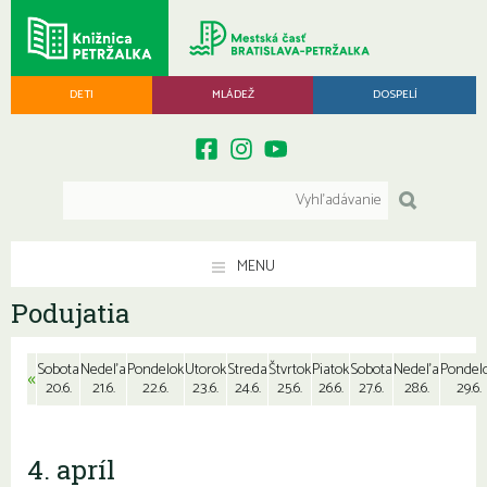
DETI
MLÁDEŽ
DOSPELÍ
MENU
Podujatia
Sobota
Nedeľa
Pondelok
Utorok
Streda
Štvrtok
Piatok
Sobota
Nedeľa
Pondel
«
20.6.
21.6.
22.6.
23.6.
24.6.
25.6.
26.6.
27.6.
28.6.
29.6.
4. apríl