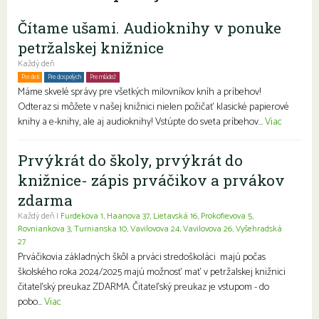
Čítame ušami. Audioknihy v ponuke
petržalskej knižnice
Každý deň
Pre deti
Pre dospelých
Pre mládež
Rodiny s deťmi
Seniori
Znevýhodnení
Máme skvelé správy pre všetkých milovníkov kníh a príbehov!
Odteraz si môžete v našej knižnici nielen požičať klasické papierové
knihy a e-knihy, ale aj audioknihy! Vstúpte do sveta príbehov...
Viac
Prvýkrát do školy, prvýkrát do
knižnice- zápis prváčikov a prvákov
zdarma
Každý deň |
Furdekova 1
,
Haanova 37
,
Lietavská 16
,
Prokofievova 5
,
Rovniankova 3
,
Turnianska 10
,
Vavilovova 24
,
Vavilovova 26
,
Vyšehradská
27
Prváčikovia základných škôl a prváci stredoškoláci majú počas
školského roka 2024/2025 majú možnosť mať v petržalskej knižnici
čitateľský preukaz ZDARMA. Čitateľský preukaz je vstupom - do
pobo...
Viac