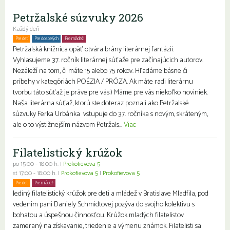
Petržalské súzvuky 2026
Každý deň
Pre deti
Pre dospelých
Pre mládež
Petržalská knižnica opäť otvára brány literárnej fantázii.
Vyhlasujeme 37. ročník literárnej súťaže pre začínajúcich autorov.
Nezáleží na tom, či máte 15 alebo 75 rokov. Hľadáme básne či
príbehy v kategóriách POÉZIA / PRÓZA. Ak máte radi literárnu
tvorbu táto súťaž je práve pre vás:) Máme pre vás niekoľko noviniek.
Naša literárna súťaž, ktorú ste doteraz poznali ako Petržalské
súzvuky Ferka Urbánka vstupuje do 37. ročníka s novým, skráteným,
ale o to výstižnejším názvom Petržals...
Viac
Filatelistický krúžok
po 15:00 - 18:00 h. |
Prokofievova 5
st 17:00 - 18:00 h. |
Prokofievova 5
|
Prokofievova 5
Pre deti
Pre mládež
Jediný filatelistický krúžok pre deti a mládež v Bratislave Mladfila, pod
vedením pani Daniely Schmidtovej pozýva do svojho kolektívu s
bohatou a úspešnou činnosťou. Krúžok mladých filatelistov
zameraný na získavanie, triedenie a výmenu známok. Filatelisti sa