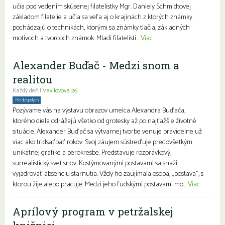
učia pod vedením skúsenej filatelistky Mgr. Daniely Schmidtovej
základom filatelie a učia sa veľa aj o krajinách z ktorých známky
pochádzajú o technikách, ktorými sa známky tlačia, základných
motívoch a tvorcoch známok. Mladí filatelisti...
Viac
Alexander Buďač - Medzi snom a
realitou
Každý deň |
Vavilovova 26
Pre dospelých
Pozývame vás na výstavu obrazov umelca Alexandra Buďača,
ktorého diela odrážajú všetko od grotesky až po najťažšie životné
situácie. Alexander Buďač sa výtvarnej tvorbe venuje pravidelne už
viac ako tridsaťpäť rokov. Svoj záujem sústreďuje predovšetkým
unikátnej grafike a perokresbe. Predstavuje rozprávkový,
surrealistický svet snov. Kostýmovanými postavami sa snaží
vyjadrovať absenciu starnutia. Vždy ho zaujímala osoba, „postava“, s
ktorou žije alebo pracuje. Medzi jeho ľudskými postavami mo...
Viac
Aprílový program v petržalskej