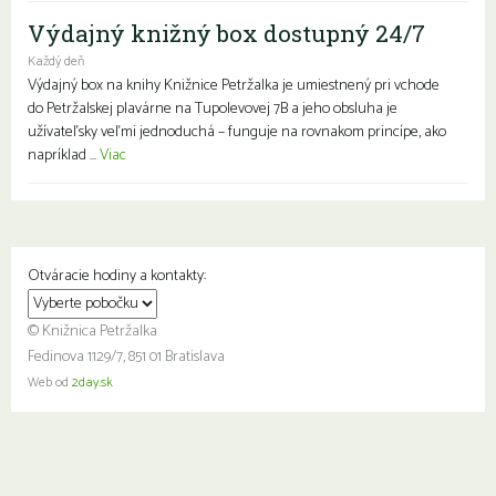
Výdajný knižný box dostupný 24/7
Každý deň
Výdajný box na knihy Knižnice Petržalka je umiestnený pri vchode
do Petržalskej plavárne na Tupolevovej 7B a jeho obsluha je
užívateľsky veľmi jednoduchá – funguje na rovnakom princípe, ako
napríklad ...
Viac
Otváracie hodiny a kontakty:
© Knižnica Petržalka
Fedinova 1129/7, 851 01 Bratislava
Web od
2day.sk