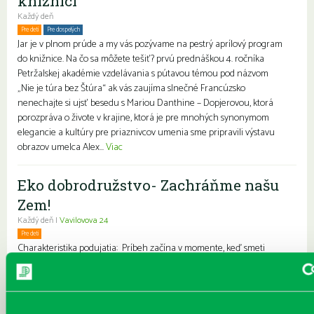
knižnici
Každý deň
Pre deti
Pre dospelých
Rodiny s deťmi
Jar je v plnom prúde a my vás pozývame na pestrý aprílový program
do knižnice. Na čo sa môžete tešiť? prvú prednáškou 4. ročníka
Petržalskej akadémie vzdelávania s pútavou témou pod názvom
„Nie je túra bez Štúra“ ak vás zaujíma slnečné Francúzsko
nenechajte si ujsť besedu s Mariou Danthine – Dopjerovou, ktorá
porozpráva o živote v krajine, ktorá je pre mnohých synonymom
elegancie a kultúry pre priaznivcov umenia sme pripravili výstavu
obrazov umelca Alex...
Viac
Eko dobrodružstvo- Zachráňme našu
Zem!
Každý deň |
Vavilovova 24
Pre deti
Charakteristika podujatia: Príbeh začína v momente, keď smeti
vyhodíme do koša. Z príbehu sa dozvieme, čo sa deje so smeťami na
smetisku, ako funguje recyklácia a kto je ten tajomný odpadkový
fantóm. Cieľ: Viesť deti k ochrane životného prostredia tým, že sa
naučia, ako svojím správaním pomáhať prírode Cieľová