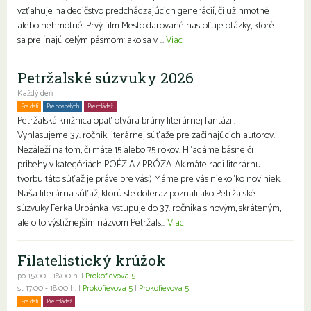
vzťahuje na dedičstvo predchádzajúcich generácií, či už hmotné
alebo nehmotné. Prvý film Mesto darované nastoľuje otázky, ktoré
sa prelínajú celým pásmom: ako sa v ...
Viac
Petržalské súzvuky 2026
Každý deň
Pre deti
Pre dospelých
Pre mládež
Petržalská knižnica opäť otvára brány literárnej fantázii.
Vyhlasujeme 37. ročník literárnej súťaže pre začínajúcich autorov.
Nezáleží na tom, či máte 15 alebo 75 rokov. Hľadáme básne či
príbehy v kategóriách POÉZIA / PRÓZA. Ak máte radi literárnu
tvorbu táto súťaž je práve pre vás:) Máme pre vás niekoľko noviniek.
Naša literárna súťaž, ktorú ste doteraz poznali ako Petržalské
súzvuky Ferka Urbánka vstupuje do 37. ročníka s novým, skráteným,
ale o to výstižnejším názvom Petržals...
Viac
Filatelistický krúžok
po 15:00 - 18:00 h. |
Prokofievova 5
st 17:00 - 18:00 h. |
Prokofievova 5
|
Prokofievova 5
Pre deti
Pre mládež