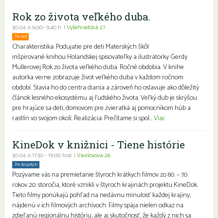
Rok zo života veľkého duba.
30.04. o 9,00- 9,40 h. |
Vyšehradská 27
Pre deti
Charakteristika: Podujatie pre deti Materských škôl
inšpirované knihou Holandskej spisovateľky a ilustrátorky Gerdy
Mullerovej Rok zo života veľkého duba. Ročné obdobia. V knihe
autorka verne zobrazuje život veľkého duba v každom ročnom
období. Stavia ho do centra diania a zároveň ho oslavuje ako dôležitý
článok lesného ekosystému aj ľudského života. Veľký dub je skrýšou
pre hrajúce sa deti, domovom pre zvieratká aj pomocníkom húb a
rastlín vo svojom okolí. Realizácia: Prečítame si spol...
Viac
KineDok v knižnici - Tiene histórie
30.04. o 17:30 - 19:00 hod. |
Vavilovova 26
Pre dospelých
Pozývame vás na premietanie štyroch krátkych filmov zo 60. – 70.
rokov 20. storočia, ktoré vznikli v štyroch krajinách projektu KineDok.
Tieto filmy ponúkajú pohľad na nedávnu minulosť každej krajiny,
nájdenú v ich filmových archívoch. Filmy spája nielen odkaz na
zdieľanú regionálnu históriu, ale aj skutočnosť, že každý z nich sa