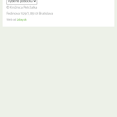
© Knižnica Petržalka
Fedinova 1129/7, 851 01 Bratislava
Web od
2day.sk