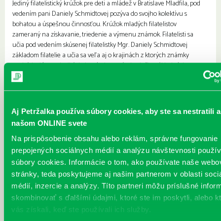
Jediný filatelistický krúžok pre deti a mládež v Bratislave Mladfila, pod
vedením pani Daniely Schmidtovej pozýva do svojho kolektívu s
bohatou a úspešnou činnosťou. Krúžok mladých filatelistov
zameraný na získavanie, triedenie a výmenu známok. Filatelisti sa
učia pod vedením skúsenej filatelistky Mgr. Daniely Schmidtovej
základom filatelie a učia sa veľa aj o krajinách z ktorých známky
pochádzajú o technikách, ktorými sa známky tlačia, základných
motívoch a tvorcoch známok. Mladí filatelisti...
Viac
Alexander Buďač - Medzi snom a
Aj Petržalka používa súbory cookies, aby ste sa nestratili a
realitou
našom ONLINE svete
Každý deň |
Vavilovova 26
Pre dospelých
Na prispôsobenie obsahu alebo reklám, správne fungovanie
Pozývame vás na výstavu obrazov umelca Alexandra Buďača,
prepojených sociálnych médií a analýzu návštevnosti použ
ktorého diela odrážajú všetko od grotesky až po najťažšie životné
súbory cookies. Informácie o tom, ako používate naše webo
situácie. Alexander Buďač sa výtvarnej tvorbe venuje pravidelne už
stránky, teda poskytujeme aj našim partnerom v oblasti soci
viac ako tridsaťpäť rokov. Svoj záujem sústreďuje predovšetkým
médií, inzercie a analýzy. Títo partneri môžu príslušné infor
unikátnej grafike a perokresbe. Predstavuje rozprávkový,
skombinovať s ďalšími údajmi, ktoré ste im poskytli, alebo k
surrealistický svet snov. Kostýmovanými postavami sa snaží
vyjadrovať absenciu starnutia. Vždy ho zaujímala osoba, „postava“, s
vás získali, keď ste používali ich služby.
ktorou žije alebo pracuje. Medzi jeho ľudskými postavami mo...
Viac