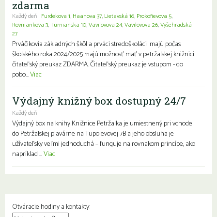
zdarma
Každý deň |
Furdekova 1
,
Haanova 37
,
Lietavská 16
,
Prokofievova 5
,
Rovniankova 3
,
Turnianska 10
,
Vavilovova 24
,
Vavilovova 26
,
Vyšehradská
27
Prváčikovia základných škôl a prváci stredoškoláci majú počas
školského roka 2024/2025 majú možnosť mať v petržalskej knižnici
čitateľský preukaz ZDARMA. Čitateľský preukaz je vstupom - do
pobo...
Viac
Výdajný knižný box dostupný 24/7
Každý deň
Výdajný box na knihy Knižnice Petržalka je umiestnený pri vchode
do Petržalskej plavárne na Tupolevovej 7B a jeho obsluha je
užívateľsky veľmi jednoduchá – funguje na rovnakom princípe, ako
napríklad ...
Viac
Otváracie hodiny a kontakty: