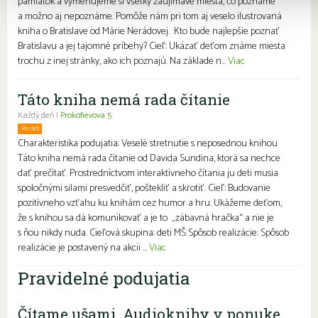
pamiatok a vymenujeme si všetky zaujímavé miesta, čo poznáme
a možno aj nepoznáme. Pomôže nám pri tom aj veselo ilustrovaná
kniha o Bratislave od Márie Nerádovej. Kto bude najlepšie poznať
Bratislavu a jej tajomné príbehy? Cieľ: Ukázať deťom známe miesta
trochu z inej stránky, ako ich poznajú. Na základe n...
Viac
Táto kniha nemá rada čítanie
Každý deň |
Prokofievova 5
Pre deti
Charakteristika podujatia: Veselé stretnutie s neposednou knihou
Táto kniha nemá rada čítanie od Davida Sundina, ktorá sa nechce
dať prečítať. Prostredníctvom interaktívneho čítania ju deti musia
spoločnými silami presvedčiť, poštekliť a skrotiť. Cieľ: Budovanie
pozitívneho vzťahu ku knihám cez humor a hru. Ukážeme deťom,
že s knihou sa dá komunikovať a je to „zábavná hračka“ a nie je
s ňou nikdy nuda. Cieľová skupina: deti MŠ Spôsob realizácie: Spôsob
realizácie je postavený na akcii ...
Viac
Pravidelné podujatia
Čítame ušami. Audioknihy v ponuke