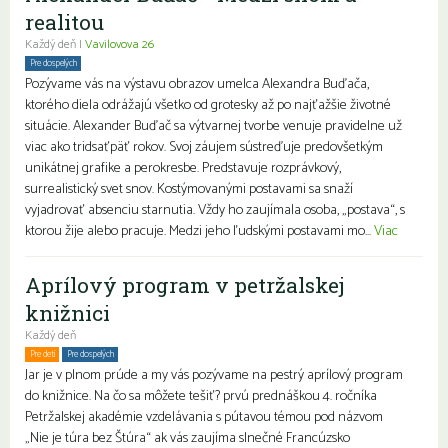
realitou
Každý deň |
Vavilovova 26
Pre dospelých
Pozývame vás na výstavu obrazov umelca Alexandra Buďača,
ktorého diela odrážajú všetko od grotesky až po najťažšie životné
situácie. Alexander Buďač sa výtvarnej tvorbe venuje pravidelne už
viac ako tridsaťpäť rokov. Svoj záujem sústreďuje predovšetkým
unikátnej grafike a perokresbe. Predstavuje rozprávkový,
surrealistický svet snov. Kostýmovanými postavami sa snaží
vyjadrovať absenciu starnutia. Vždy ho zaujímala osoba, „postava“, s
ktorou žije alebo pracuje. Medzi jeho ľudskými postavami mo...
Viac
Aprílový program v petržalskej
knižnici
Každý deň
Pre deti
Pre dospelých
Rodiny s deťmi
Jar je v plnom prúde a my vás pozývame na pestrý aprílový program
do knižnice. Na čo sa môžete tešiť? prvú prednáškou 4. ročníka
Petržalskej akadémie vzdelávania s pútavou témou pod názvom
„Nie je túra bez Štúra“ ak vás zaujíma slnečné Francúzsko