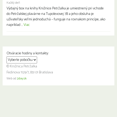
Každý deň
Výdajný box na knihy Knižnice Petržalka je umiestnený pri vchode
do Petržalskej plavárne na Tupolevovej 7B a jeho obsluha je
užívateľsky veľmi jednoduchá – funguje na rovnakom princípe, ako
napríklad ...
Viac
Otváracie hodiny a kontakty:
© Knižnica Petržalka
Fedinova 1129/7, 851 01 Bratislava
Web od
2day.sk