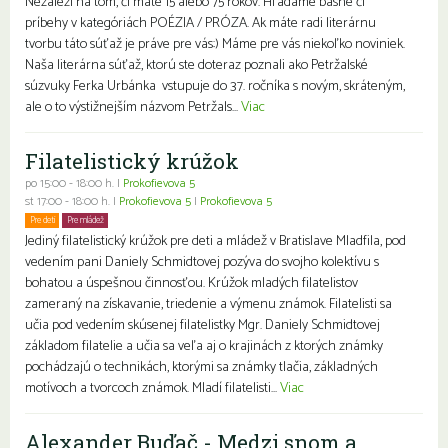
Nezáleží na tom, či máte 15 alebo 75 rokov. Hľadáme básne či
príbehy v kategóriách POÉZIA / PRÓZA. Ak máte radi literárnu
tvorbu táto súťaž je práve pre vás:) Máme pre vás niekoľko noviniek.
Naša literárna súťaž, ktorú ste doteraz poznali ako Petržalské
súzvuky Ferka Urbánka vstupuje do 37. ročníka s novým, skráteným,
ale o to výstižnejším názvom Petržals...
Viac
Filatelistický krúžok
po 15:00 - 18:00 h. |
Prokofievova 5
st 17:00 - 18:00 h. |
Prokofievova 5
|
Prokofievova 5
Pre deti
Pre mládež
Jediný filatelistický krúžok pre deti a mládež v Bratislave Mladfila, pod
vedením pani Daniely Schmidtovej pozýva do svojho kolektívu s
bohatou a úspešnou činnosťou. Krúžok mladých filatelistov
zameraný na získavanie, triedenie a výmenu známok. Filatelisti sa
učia pod vedením skúsenej filatelistky Mgr. Daniely Schmidtovej
základom filatelie a učia sa veľa aj o krajinách z ktorých známky
pochádzajú o technikách, ktorými sa známky tlačia, základných
motívoch a tvorcoch známok. Mladí filatelisti...
Viac
Alexander Buďač - Medzi snom a