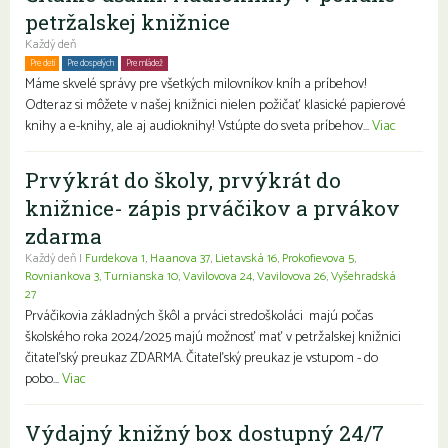
petržalskej knižnice
Každý deň
Pre deti
Pre dospelých
Pre mládež
Rodiny s deťmi
Seniori
Znevýhodnení
Máme skvelé správy pre všetkých milovníkov kníh a príbehov!
Odteraz si môžete v našej knižnici nielen požičať klasické papierové
knihy a e-knihy, ale aj audioknihy! Vstúpte do sveta príbehov...
Viac
Prvýkrát do školy, prvýkrát do
knižnice- zápis prváčikov a prvákov
zdarma
Každý deň |
Furdekova 1
,
Haanova 37
,
Lietavská 16
,
Prokofievova 5
,
Rovniankova 3
,
Turnianska 10
,
Vavilovova 24
,
Vavilovova 26
,
Vyšehradská
27
Prváčikovia základných škôl a prváci stredoškoláci majú počas
školského roka 2024/2025 majú možnosť mať v petržalskej knižnici
čitateľský preukaz ZDARMA. Čitateľský preukaz je vstupom - do
pobo...
Viac
Výdajný knižný box dostupný 24/7