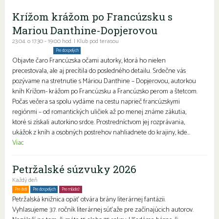
Krížom krážom po Francúzsku s
Mariou Danthine-Dopjerovou
23.04. o 17:30 - 19:00 hod. | Klub pod terasou
Komunitné stretnutia
Pre dospelých
Objavte čaro Francúzska očami autorky, ktorá ho nielen
precestovala, ale aj precítila do posledného detailu. Srdečne vás
pozývame na stretnutie s Máriou Danthine – Dopjerovou, autorkou
kníh Krížom- krážom po Francúzsku a Francúzsko perom a štetcom.
Počas večera sa spolu vydáme na cestu naprieč francúzskymi
regiónmi – od romantických uličiek až po menej známe zákutia,
ktoré si získali autorkino srdce. Prostredníctvom jej rozprávania,
ukážok z kníh a osobných postrehov nahliadnete do krajiny, kde...
Viac
Petržalské súzvuky 2026
Každý deň
Pre deti
Pre dospelých
Pre mládež
Petržalská knižnica opäť otvára brány literárnej fantázii.
Vyhlasujeme 37. ročník literárnej súťaže pre začínajúcich autorov.