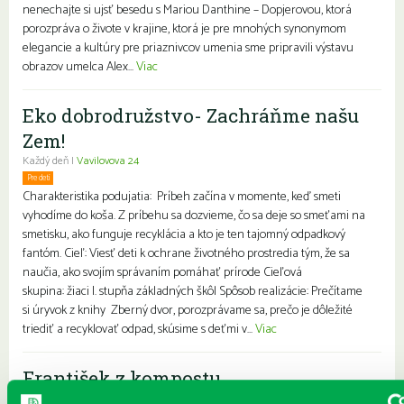
nenechajte si ujsť besedu s Mariou Danthine – Dopjerovou, ktorá
porozpráva o živote v krajine, ktorá je pre mnohých synonymom
elegancie a kultúry pre priaznivcov umenia sme pripravili výstavu
obrazov umelca Alex...
Viac
Eko dobrodružstvo- Zachráňme našu
Zem!
Každý deň |
Vavilovova 24
Pre deti
Charakteristika podujatia: Príbeh začína v momente, keď smeti
vyhodíme do koša. Z príbehu sa dozvieme, čo sa deje so smeťami na
smetisku, ako funguje recyklácia a kto je ten tajomný odpadkový
fantóm. Cieľ: Viesť deti k ochrane životného prostredia tým, že sa
naučia, ako svojím správaním pomáhať prírode Cieľová
skupina: žiaci I. stupňa základných škôl Spôsob realizácie: Prečítame
si úryvok z knihy Zberný dvor, porozprávame sa, prečo je dôležité
triediť a recyklovať odpad, skúsime s deťmi v...
Viac
František z kompostu
Každý deň |
Furdekova 1