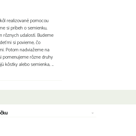
 škôl realizované pomocou
me si príbeh o semienku,
om rôznych udalostí. Budeme
deťmi si povieme, čo
ími. Potom nadviažeme na
 si pomenujeme rôzne druhy
ú kôstky alebo semienka, ...
očku