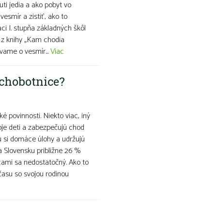
uti jedia a ako pobyt vo
vesmír a zistiť, ako to
aci I. stupňa základných škôl
 z knihy „Kam chodia
vame o vesmír...
Viac
chobotnice?
é povinnosti. Niekto viac, iný
oje deti a zabezpečujú chod
šu si domáce úlohy a udržujú
a Slovensku približne 26 %
cami sa nedostatočný. Ako to
času so svojou rodinou