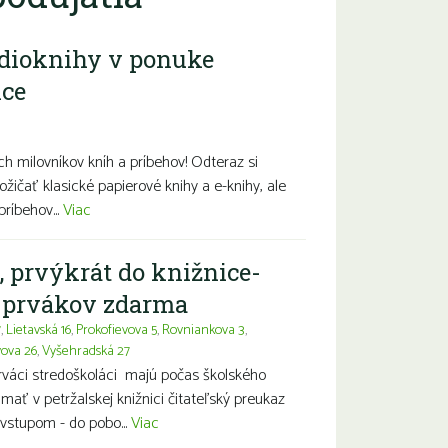
dioknihy v ponuke
ice
diny s deťmi
Seniori
Znevýhodnení
h milovníkov kníh a príbehov! Odteraz si
ožičať klasické papierové knihy a e-knihy, ale
príbehov...
Viac
, prvýkrát do knižnice-
a prvákov zdarma
7
,
Lietavská 16
,
Prokofievova 5
,
Rovniankova 3
,
vova 26
,
Vyšehradská 27
prváci stredoškoláci majú počas školského
ť v petržalskej knižnici čitateľský preukaz
vstupom - do pobo...
Viac