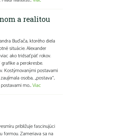
adí filatelisti...
Viac
nom a realitou
ndra Buďača, ktorého diela
otné situácie. Alexander
viac ako tridsaťpäť rokov.
grafike a perokresbe.
snov. Kostýmovanými postavami
 zaujímala osoba, „postava“,
i postavami mo...
Viac
esmíru približuje fascinujúci
ou formou. Zameriava sa na