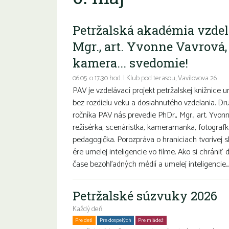
Petržalská akadémia vzdel
Mgr., art. Yvonne Vavrová, 
kamera... svedomie!
06.05. o 17:30 hod. | Klub pod terasou, Vavilovova 26
PAV je vzdelávací projekt petržalskej knižnic
bez rozdielu veku a dosiahnutého vzdelania. D
ročníka PAV nás prevedie PhDr., Mgr., art. Yvon
režisérka, scenáristka, kameramanka, fotografk
pedagogička. Porozpráva o hraniciach tvorivej s
ére umelej inteligencie vo filme. Ako si chráni
čase bezohľadných médií a umelej inteligencie...
Petržalské súzvuky 2026
Každý deň
Pre deti
Pre dospelých
Pre mládež