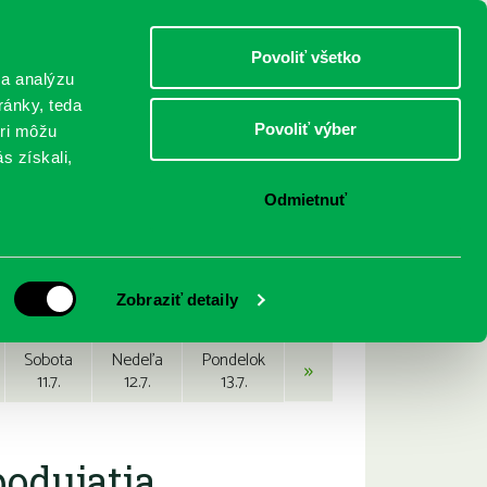
DETI
MLÁDEŽ
DOSPELÍ
Povoliť všetko
 a analýzu
ránky, teda
Povoliť výber
eri môžu
NICI
FEDINOVA
KONTAKTY
s získali,
Odmietnuť
Zobraziť detaily
Sobota
Nedeľa
Pondelok
»
11.7.
12.7.
13.7.
podujatia