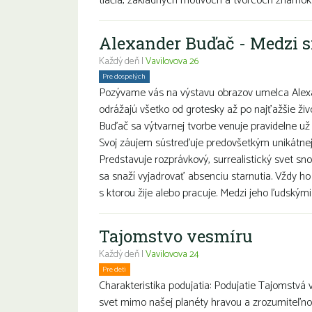
tlačia, základných motívoch a tvorcoch známok. Ml
Alexander Buďač - Medzi s
Každý deň |
Vavilovova 26
Pre dospelých
Pozývame vás na výstavu obrazov umelca Alexa
odrážajú všetko od grotesky až po najťažšie živ
Buďač sa výtvarnej tvorbe venuje pravidelne už 
Svoj záujem sústreďuje predovšetkým unikátnej 
Predstavuje rozprávkový, surrealistický svet 
sa snaží vyjadrovať absenciu starnutia. Vždy ho
s ktorou žije alebo pracuje. Medzi jeho ľudským
Tajomstvo vesmíru
Každý deň |
Vavilovova 24
Pre deti
Charakteristika podujatia: Podujatie Tajomstvá v
svet mimo našej planéty hravou a zrozumiteľn