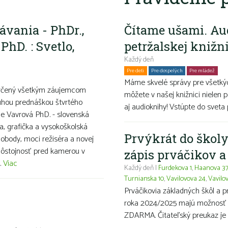
ávania - PhDr.,
Čítame ušami. Au
PhD. : Svetlo,
petržalskej knižn
Každý deň
Pre deti
Pre dospelých
Pre mládež
Ro
Máme skvelé správy pre všetkýc
e určený všetkým záujemcom
môžete v našej knižnici nielen p
ruhou prednáškou štvrtého
aj audioknihy! Vstúpte do sveta 
ne Vavrová PhD. - slovenská
a, grafička a vysokoškolská
Prvýkrát do školy
lobody, moci režiséra a novej
ť dôstojnosť pred kamerou v
zápis prváčikov 
.
Viac
Každý deň |
Furdekova 1
,
Haanova 3
Turnianska 10
,
Vavilovova 24
,
Vavilo
Prváčikovia základných škôl a 
roka 2024/2025 majú možnosť ma
ZDARMA. Čitateľský preukaz je 