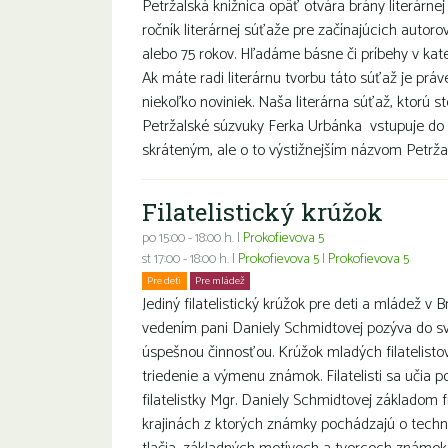
Petržalská knižnica opäť otvára brány literárnej
ročník literárnej súťaže pre začínajúcich autoro
alebo 75 rokov. Hľadáme básne či príbehy v k
Ak máte radi literárnu tvorbu táto súťaž je prá
niekoľko noviniek. Naša literárna súťaž, ktorú s
Petržalské súzvuky Ferka Urbánka vstupuje do 
skráteným, ale o to výstižnejším názvom Petržal
Filatelistický krúžok
po 15:00 - 18:00 h. |
Prokofievova 5
st 17:00 - 18:00 h. |
Prokofievova 5
|
Prokofievova 5
Pre deti
Pre mládež
Jediný filatelistický krúžok pre deti a mládež v B
vedením pani Daniely Schmidtovej pozýva do sv
úspešnou činnosťou. Krúžok mladých filatelisto
triedenie a výmenu známok. Filatelisti sa učia 
filatelistky Mgr. Daniely Schmidtovej základom fi
krajinách z ktorých známky pochádzajú o techn