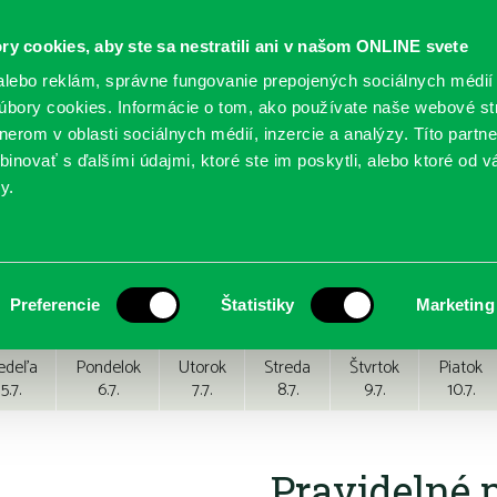
ry cookies, aby ste sa nestratili ani v našom ONLINE svete
lebo reklám, správne fungovanie prepojených sociálnych médií
bory cookies. Informácie o tom, ako používate naše webové st
erom v oblasti sociálnych médií, inzercie a analýzy. Títo partn
GY
SLUŽBY
PODUJATIA
POBOČKY
O KNIŽ
inovať s ďalšími údajmi, ktoré ste im poskytli, alebo ktoré od vá
y.
Preferencie
Štatistiky
Marketing
edeľa
Pondelok
Utorok
Streda
Štvrtok
Piatok
5.7.
6.7.
7.7.
8.7.
9.7.
10.7.
Pravidelné 