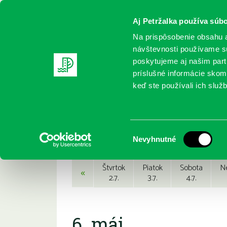
Aj Petržalka používa súbo
Na prispôsobenie obsahu a
návštevnosti používame sú
poskytujeme aj našim partn
REGISTRUJTE SA
ONLINE KATALÓ
príslušné informácie skomb
keď ste používali ich služb
Domov
Podujatia
Podujatia
Výber
Nevyhnutné
súhlasu
Štvrtok
Piatok
Sobota
N
«
2.7.
3.7.
4.7.
6. máj