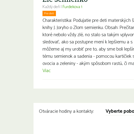
Každý deň |
Furdekova 1
Pre deti
Charakteristika: Podujatie pre deti materských
knihy J. Joryho o Zlom semienku. Obsah: Prečíta
ktoré nebolo vždy zlé, no stalo sa takým vplyv
sledovať, ako sa postupne mení k lepšiemu a s 
môžeme aj my urobiť pre to, aby sme boli lepš
tému semienok a sadenia - pomocou kartičiek
ovocia a zeleniny - akým spôsobom rastú, či maj
Viac
Vyberte pob
Otváracie hodiny a kontakty: