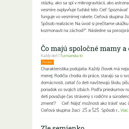
otázky, ako sa spí v mikrogravitácii, ako astrona
vesmíre ovplyvňuje ľudské telo. Cieľ: Spoznávať 
funguje vo vesmírnej rakete. Cieľová skupina: ži
Spôsob realizácie: Na úvod si prečítame ukážku
kozmonauti na záchod?“. Následne sa porozprá
Čo majú spoločné mamy a 
Každý deň |
Turnianska 10
Pre deti
Znevýhodnení
Charakteristika podujatia: Každý človek má nejak
menej. Rodičia chodia do práce, starajú sa o sv
domácnosti, zatiaľ čo deti navštevujú školu, pí
poriadok vo svojich izbách. Podľa prieskumov n
detí považuje čas strávený s rodičmi a súroden
zmeniť? Cieľ: Nájsť možnosti ako tráviť viac 
Cieľová skupina: žiaci ZŠ a ŠZŠ Spôsob r...
Viac
Zle semienko