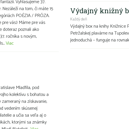
 fantázii. Vyhlasujeme 37.
v. Nezáleží na tom, či máte 15
Výdajný knižný b
ategóriách POÉZIA / PRÓZA.
Každý deň
ve pre vás:) Máme pre vás
Výdajný box na knihy Knižnice 
te doteraz poznali ako
Petržalskej plavárne na Tupolev
37. ročníka s novým,
jednoduchá – funguje na rovnako
s...
Viac
ratislave Mladfila, pod
ojho kolektívu s bohatou a
v zameraný na získavanie,
pod vedením skúsenej
latelie a učia sa veľa aj o
ikách, ktorými sa známky