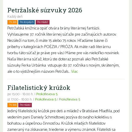
Petržalské súzvuky 2026
Každý deň
Pre deti
Pre dospelých
Pre mládež
Petržalská knižnica opäť otvára brány literárnej fantázii.
Vyhlasujeme 37. ročník literárnej súťaže pre začínajúcich autorov.
Nezáleží na tom, či máte 15 alebo 75 rokov. Hľadáme básne či
príbehy v kategóriách POÉZIA / PRÓZA. Ak máte radi literárnu
tvorbu táto súťaž je práve pre vás:) Máme pre vás niekoľko noviniek.
Naša literárna súťaž, ktorú ste doteraz poznali ako Petržalské
súzvuky Ferka Urbánka vstupuje do 37. ročníka s novým, skráteným,
ale o to výstižnejším názvom Petržals...
Viac
Filatelistický krúžok
po 15:00 - 18:00 h. |
Prokofievova 5
st 17:00 - 18:00 h. |
Prokofievova 5
|
Prokofievova 5
Pre deti
Pre mládež
Jediný filatelistický krúžok pre deti a mládež v Bratislave Mladfila, pod
vedením pani Daniely Schmidtovej pozýva do svojho kolektívu s
bohatou a úspešnou činnosťou. Krúžok mladých filatelistov
zameraný na získavanie, triedenie a výmenu známok. Filatelisti sa