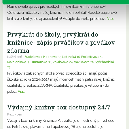
Pre deti
Pre dospelých
Pre mládež
Rodiny s deťmi
Seniori
Znevýhodnení
Máme skvelé správy pre všetkých milovníkov kníh a príbehov!
Odteraz si môžete v našej knižnici nielen požičať klasické papierové
knihy a e-knihy, ale aj audioknihy! Vstúpte do sveta príbehov...
Viac
Prvýkrát do školy, prvýkrát do
knižnice- zápis prváčikov a prvákov
zdarma
Každý deň |
Furdekova 1
,
Haanova 37
,
Lietavská 16
,
Prokofievova 5
,
Rovniankova 3
,
Turnianska 10
,
Vavilovova 24
,
Vavilovova 26
,
Vyšehradská
27
Prváčikovia základných škôl a prváci stredoškoláci majú počas
školského roka 2024/2025 majú možnosť mať v petržalskej knižnici
čitateľský preukaz ZDARMA. Čitateľský preukaz je vstupom - do
pobo...
Viac
Výdajný knižný box dostupný 24/7
Každý deň
Výdajný box na knihy Knižnice Petržalka je umiestnený pri vchode
do Petržalskej plavárne na Tupolevovej 7B a jeho obsluha je