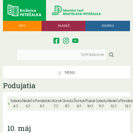
DETI
MLÁDEŽ
DOSPELÍ
MENU
Podujatia
Sobota
Nedeľa
Pondelok
Utorok
Streda
Štvrtok
Piatok
Sobota
Nedeľa
Pondel
«
4.7.
5.7.
6.7.
7.7.
8.7.
9.7.
10.7.
11.7.
12.7.
13.7.
10. máj