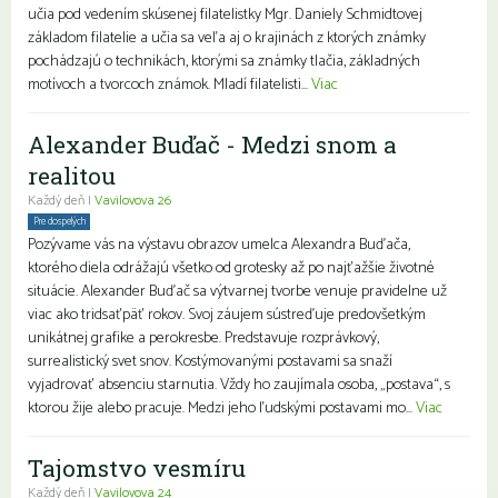
učia pod vedením skúsenej filatelistky Mgr. Daniely Schmidtovej
základom filatelie a učia sa veľa aj o krajinách z ktorých známky
pochádzajú o technikách, ktorými sa známky tlačia, základných
motívoch a tvorcoch známok. Mladí filatelisti...
Viac
Alexander Buďač - Medzi snom a
realitou
Každý deň |
Vavilovova 26
Pre dospelých
Pozývame vás na výstavu obrazov umelca Alexandra Buďača,
ktorého diela odrážajú všetko od grotesky až po najťažšie životné
situácie. Alexander Buďač sa výtvarnej tvorbe venuje pravidelne už
viac ako tridsaťpäť rokov. Svoj záujem sústreďuje predovšetkým
unikátnej grafike a perokresbe. Predstavuje rozprávkový,
surrealistický svet snov. Kostýmovanými postavami sa snaží
vyjadrovať absenciu starnutia. Vždy ho zaujímala osoba, „postava“, s
ktorou žije alebo pracuje. Medzi jeho ľudskými postavami mo...
Viac
Tajomstvo vesmíru
Každý deň |
Vavilovova 24