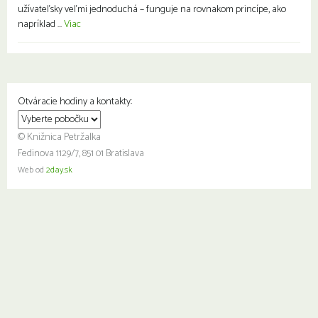
užívateľsky veľmi jednoduchá – funguje na rovnakom princípe, ako
napríklad ...
Viac
Otváracie hodiny a kontakty:
© Knižnica Petržalka
Fedinova 1129/7, 851 01 Bratislava
Web od
2day.sk