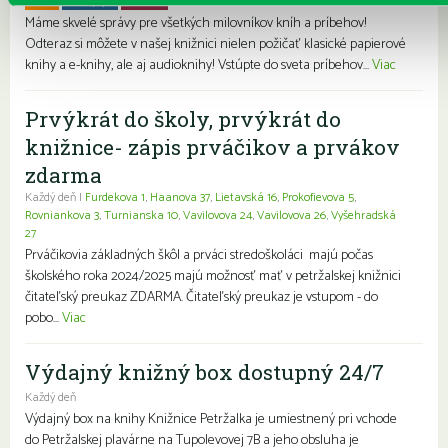
Pre deti
Pre dospelých
Pre mládež
Rodiny s deťmi
Seniori
Znevýhodnení
Máme skvelé správy pre všetkých milovníkov kníh a príbehov!
Odteraz si môžete v našej knižnici nielen požičať klasické papierové
knihy a e-knihy, ale aj audioknihy! Vstúpte do sveta príbehov...
Viac
Prvýkrát do školy, prvýkrát do
knižnice- zápis prváčikov a prvákov
zdarma
Každý deň |
Furdekova 1
,
Haanova 37
,
Lietavská 16
,
Prokofievova 5
,
Rovniankova 3
,
Turnianska 10
,
Vavilovova 24
,
Vavilovova 26
,
Vyšehradská
27
Prváčikovia základných škôl a prváci stredoškoláci majú počas
školského roka 2024/2025 majú možnosť mať v petržalskej knižnici
čitateľský preukaz ZDARMA. Čitateľský preukaz je vstupom - do
pobo...
Viac
Výdajný knižný box dostupný 24/7
Každý deň
Výdajný box na knihy Knižnice Petržalka je umiestnený pri vchode
do Petržalskej plavárne na Tupolevovej 7B a jeho obsluha je