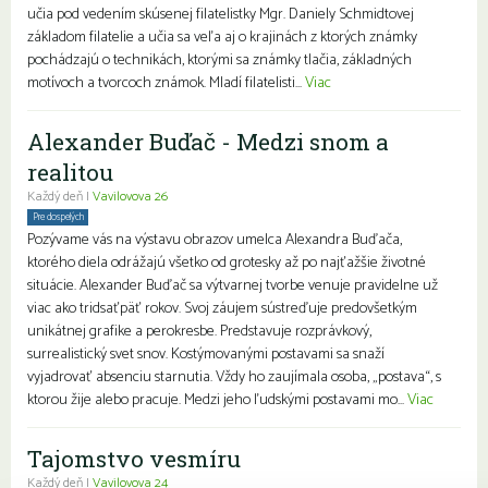
učia pod vedením skúsenej filatelistky Mgr. Daniely Schmidtovej
základom filatelie a učia sa veľa aj o krajinách z ktorých známky
pochádzajú o technikách, ktorými sa známky tlačia, základných
motívoch a tvorcoch známok. Mladí filatelisti...
Viac
Alexander Buďač - Medzi snom a
realitou
Každý deň |
Vavilovova 26
Pre dospelých
Pozývame vás na výstavu obrazov umelca Alexandra Buďača,
ktorého diela odrážajú všetko od grotesky až po najťažšie životné
situácie. Alexander Buďač sa výtvarnej tvorbe venuje pravidelne už
viac ako tridsaťpäť rokov. Svoj záujem sústreďuje predovšetkým
unikátnej grafike a perokresbe. Predstavuje rozprávkový,
surrealistický svet snov. Kostýmovanými postavami sa snaží
vyjadrovať absenciu starnutia. Vždy ho zaujímala osoba, „postava“, s
ktorou žije alebo pracuje. Medzi jeho ľudskými postavami mo...
Viac
Tajomstvo vesmíru
Každý deň |
Vavilovova 24