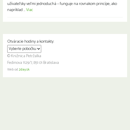
užívateľsky veľmi jednoduchá – funguje na rovnakom princípe, ako
napríklad ...
Viac
Otváracie hodiny a kontakty:
© Knižnica Petržalka
Fedinova 1129/7, 851 01 Bratislava
Web od
2day.sk