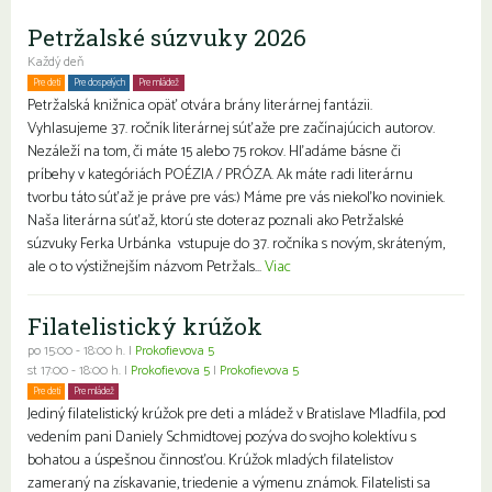
Petržalské súzvuky 2026
Každý deň
Pre deti
Pre dospelých
Pre mládež
Petržalská knižnica opäť otvára brány literárnej fantázii.
Vyhlasujeme 37. ročník literárnej súťaže pre začínajúcich autorov.
Nezáleží na tom, či máte 15 alebo 75 rokov. Hľadáme básne či
príbehy v kategóriách POÉZIA / PRÓZA. Ak máte radi literárnu
tvorbu táto súťaž je práve pre vás:) Máme pre vás niekoľko noviniek.
Naša literárna súťaž, ktorú ste doteraz poznali ako Petržalské
súzvuky Ferka Urbánka vstupuje do 37. ročníka s novým, skráteným,
ale o to výstižnejším názvom Petržals...
Viac
Filatelistický krúžok
po 15:00 - 18:00 h. |
Prokofievova 5
st 17:00 - 18:00 h. |
Prokofievova 5
|
Prokofievova 5
Pre deti
Pre mládež
Jediný filatelistický krúžok pre deti a mládež v Bratislave Mladfila, pod
vedením pani Daniely Schmidtovej pozýva do svojho kolektívu s
bohatou a úspešnou činnosťou. Krúžok mladých filatelistov
zameraný na získavanie, triedenie a výmenu známok. Filatelisti sa