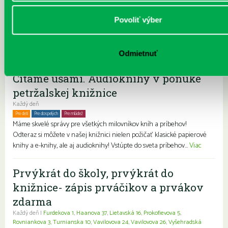
s rodičmi a súrodencami sa nedostatočný. Ako to zmeniť?
Cieľ: Nájsť možnosti ako tráviť viac času so svojou rodinou Cieľová
Povoliť výber
skupina: žiaci ZŠ a ŠZŠ Spôsob r...
Viac
Pravidelné podujatia
Odmietnuť
Čítame ušami. Audioknihy v ponuke
petržalskej knižnice
Každý deň
Pre deti
Pre dospelých
Pre mládež
Rodiny s deťmi
Seniori
Znevýhodnení
Máme skvelé správy pre všetkých milovníkov kníh a príbehov!
Odteraz si môžete v našej knižnici nielen požičať klasické papierové
knihy a e-knihy, ale aj audioknihy! Vstúpte do sveta príbehov...
Viac
Prvýkrát do školy, prvýkrát do
knižnice- zápis prváčikov a prvákov
zdarma
Každý deň |
Furdekova 1
,
Haanova 37
,
Lietavská 16
,
Prokofievova 5
,
Rovniankova 3
,
Turnianska 10
,
Vavilovova 24
,
Vavilovova 26
,
Vyšehradská