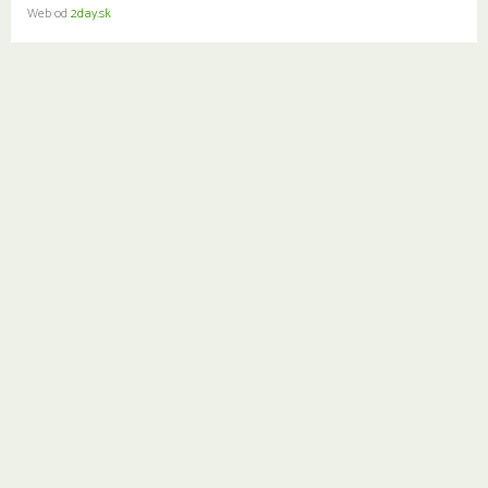
Web od
2day.sk