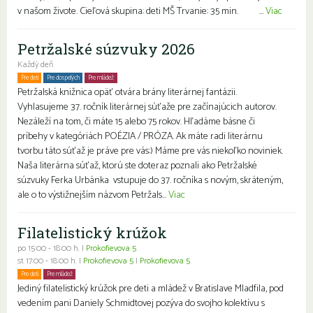
v našom živote. Cieľová skupina: deti MŠ Trvanie: 35 min. ...
Viac
Petržalské súzvuky 2026
Každý deň
Pre deti
Pre dospelých
Pre mládež
Petržalská knižnica opäť otvára brány literárnej fantázii.
Vyhlasujeme 37. ročník literárnej súťaže pre začínajúcich autorov.
Nezáleží na tom, či máte 15 alebo 75 rokov. Hľadáme básne či
príbehy v kategóriách POÉZIA / PRÓZA. Ak máte radi literárnu
tvorbu táto súťaž je práve pre vás:) Máme pre vás niekoľko noviniek.
Naša literárna súťaž, ktorú ste doteraz poznali ako Petržalské
súzvuky Ferka Urbánka vstupuje do 37. ročníka s novým, skráteným,
ale o to výstižnejším názvom Petržals...
Viac
Filatelistický krúžok
po 15:00 - 18:00 h. |
Prokofievova 5
st 17:00 - 18:00 h. |
Prokofievova 5
|
Prokofievova 5
Pre deti
Pre mládež
Jediný filatelistický krúžok pre deti a mládež v Bratislave Mladfila, pod
vedením pani Daniely Schmidtovej pozýva do svojho kolektívu s