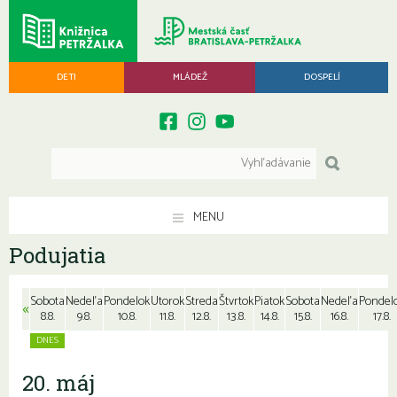
DETI
MLÁDEŽ
DOSPELÍ
MENU
Podujatia
Sobota
Nedeľa
Pondelok
Utorok
Streda
Štvrtok
Piatok
Sobota
Nedeľa
Pondel
«
8.8.
9.8.
10.8.
11.8.
12.8.
13.8.
14.8.
15.8.
16.8.
17.8.
20. máj