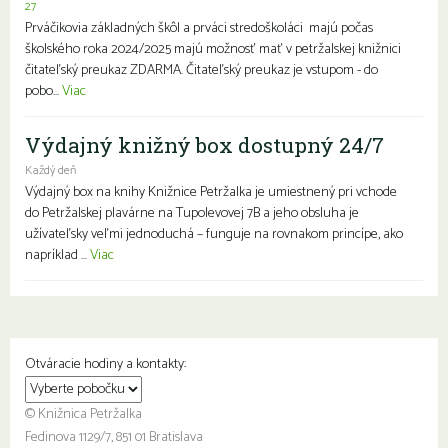
27
Prváčikovia základných škôl a prváci stredoškoláci majú počas
školského roka 2024/2025 majú možnosť mať v petržalskej knižnici
čitateľský preukaz ZDARMA. Čitateľský preukaz je vstupom - do
pobo...
Viac
Výdajný knižný box dostupný 24/7
Každý deň
Výdajný box na knihy Knižnice Petržalka je umiestnený pri vchode
do Petržalskej plavárne na Tupolevovej 7B a jeho obsluha je
užívateľsky veľmi jednoduchá – funguje na rovnakom princípe, ako
napríklad ...
Viac
Otváracie hodiny a kontakty:
© Knižnica Petržalka
Fedinova 1129/7, 851 01 Bratislava