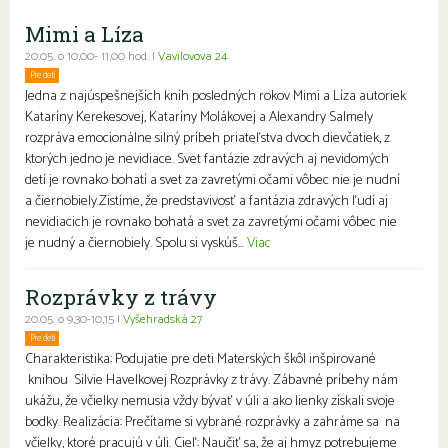
Mimi a Líza
20.05. o 10,00- 11,00 hod. |
Vavilovova 24
Pre deti
Jedna z najúspešnejších kníh posledných rokov Mimi a Líza autoriek
Kataríny Kerekesovej, Kataríny Molákovej a Alexandry Salmely
rozpráva emocionálne silný príbeh priateľstva dvoch dievčatiek, z
ktorých jedno je nevidiace. Svet fantázie zdravých aj nevidomých
detí je rovnako bohatí a svet za zavretými očami vôbec nie je nudní
a čiernobiely.Zistíme, že predstavivosť a fantázia zdravých ľudí aj
nevidiacich je rovnako bohatá a svet za zavretými očami vôbec nie
je nudný a čiernobiely. Spolu si vyskúš...
Viac
Rozprávky z trávy
20.05. o 9,30-10,15 |
Vyšehradská 27
Pre deti
Charakteristika: Podujatie pre deti Materských škôl inšpirované
knihou Silvie Havelkovej Rozprávky z trávy. Zábavné príbehy nám
ukážu, že včielky nemusia vždy bývať v úli a ako lienky získali svoje
bodky. Realizácia: Prečítame si vybrané rozprávky a zahráme sa na
včielky, ktoré pracujú v úli. Cieľ: Naučiť sa, že aj hmyz potrebujeme