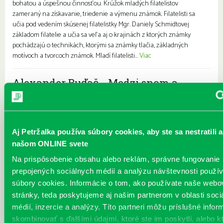
bohatou a úspešnou činnosťou. Krúžok mladých filatelistov
zameraný na získavanie, triedenie a výmenu známok. Filatelisti sa
učia pod vedením skúsenej filatelistky Mgr. Daniely Schmidtovej
základom filatelie a učia sa veľa aj o krajinách z ktorých známky
pochádzajú o technikách, ktorými sa známky tlačia, základných
motívoch a tvorcoch známok. Mladí filatelisti...
Viac
Alexander Buďač - Medzi snom a
realitou
Každý deň |
Vavilovova 26
Pre dospelých
Pozývame vás na výstavu obrazov umelca Alexandra Buďača,
Aj Petržalka používa súbory cookies, aby ste sa nestratili a
ktorého diela odrážajú všetko od grotesky až po najťažšie životné
našom ONLINE svete
situácie. Alexander Buďač sa výtvarnej tvorbe venuje pravidelne už
viac ako tridsaťpäť rokov. Svoj záujem sústreďuje predovšetkým
Na prispôsobenie obsahu alebo reklám, správne fungovanie
unikátnej grafike a perokresbe. Predstavuje rozprávkový,
prepojených sociálnych médií a analýzu návštevnosti použ
surrealistický svet snov. Kostýmovanými postavami sa snaží
súbory cookies. Informácie o tom, ako používate naše webo
vyjadrovať absenciu starnutia. Vždy ho zaujímala osoba, „postava“, s
stránky, teda poskytujeme aj našim partnerom v oblasti soci
ktorou žije alebo pracuje. Medzi jeho ľudskými postavami mo...
Viac
médií, inzercie a analýzy. Títo partneri môžu príslušné infor
skombinovať s ďalšími údajmi, ktoré ste im poskytli, alebo k