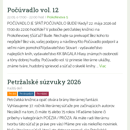
Počúvadlo vol. 12
22.05. o 17:00 - 22:00 hod. |
Prokofievova 5
POČÚVADLO JE SPÄŤ.POČÚVADLO BUDE! Kedy? 22. mája 2026 od
17:00 do 22:00 hod.Kde? V pobočke petržalskej knižnici na
Prokofievovej 5Súťaž? Bude. Nechajte sa prekvapiť.Bez koho to
nepôjde? Bez vás, vašej podpory a návštevy.Kto Počúvadlo podporil a
veľmi nám pomohol?Vydavateľstvo Slovart - vydavateľstvo
najlepších kníh, vydavateľstvo KK BAGALA Hlasy známych osobností
a tóny dobrej hudby. Počúvadlo vol. 12 prinesie literárne ukážky,
známe tváre, hudobný sprievod a súťaž o skvelé knihy. ...
Viac
Petržalské súzvuky 2026
Každý deň
Pre deti
Pre dospelých
Pre mládež
Petržalská knižnica opäť otvára brány literárnej fantázii.
Vyhlasujeme 37. ročník literárnej súťaže pre začínajúcich autorov.
Nezáleží na tom, či máte 15 alebo 75 rokov. Hľadáme básne či
príbehy v kategóriách POÉZIA / PRÓZA. Ak máte radi literárnu
tvorbu táto súťaž je práve pre vás:) Máme pre vás niekoľko noviniek.