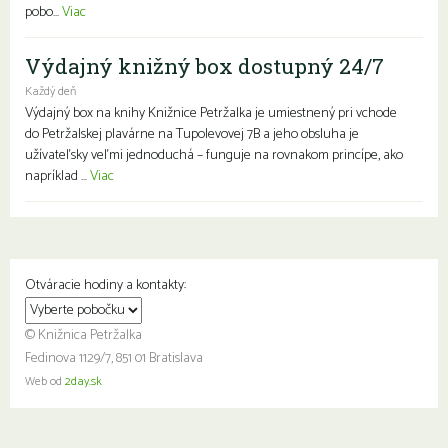
pobo...
Viac
Výdajný knižný box dostupný 24/7
Každý deň
Výdajný box na knihy Knižnice Petržalka je umiestnený pri vchode
do Petržalskej plavárne na Tupolevovej 7B a jeho obsluha je
užívateľsky veľmi jednoduchá – funguje na rovnakom princípe, ako
napríklad ...
Viac
Otváracie hodiny a kontakty:
© Knižnica Petržalka
Fedinova 1129/7, 851 01 Bratislava
Web od
2day.sk