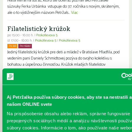
Naša literárna súťaž, ktorú ste doteraz poznali ako Petržalské
súzvuky Ferka Urbánka vstupuje do 37. ročníka s novým, skráteným,
ale o to výstižnejším názvom Petržals...
Viac
Filatelistický krúžok
po 15:00 - 18:00 h. |
Prokofievova 5
st 17:00 - 18:00 h. |
Prokofievova 5
|
Prokofievova 5
Pre deti
Pre mládež
Jediný filatelistický krúžok pre deti a mládež v Bratislave Mladfila, pod
vedením pani Daniely Schmidtovej pozýva do svojho kolektívu s
bohatou a úspešnou činnosťou. Krúžok mladých filatelistov
zameraný na získavanie, triedenie a výmenu známok. Filatelisti sa
učia pod vedením skúsenej filatelistky Mgr. Daniely Schmidtovej
základom filatelie a učia sa veľa aj o krajinách z ktorých známky
pochádzajú o technikách, ktorými sa známky tlačia, základných
motívoch a tvorcoch známok. Mladí filatelisti...
Viac
Aj Petržalka používa súbory cookies, aby ste sa nestratili a
našom ONLINE svete
Alexander Buďač - Medzi snom a
Na prispôsobenie obsahu alebo reklám, správne fungovanie
realitou
prepojených sociálnych médií a analýzu návštevnosti použ
Každý deň |
Vavilovova 26
súbory cookies. Informácie o tom, ako používate naše webo
Pre dospelých