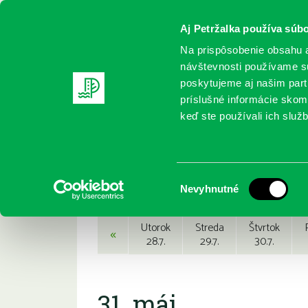
Aj Petržalka používa súbo
Na prispôsobenie obsahu a
návštevnosti používame sú
poskytujeme aj našim partn
REGISTRUJTE SA
ONLINE KATALÓ
príslušné informácie skomb
keď ste používali ich služb
Domov
Podujatia
Podujatia
Výber
Nevyhnutné
súhlasu
Utorok
Streda
Štvrtok
«
28.7.
29.7.
30.7.
31. máj