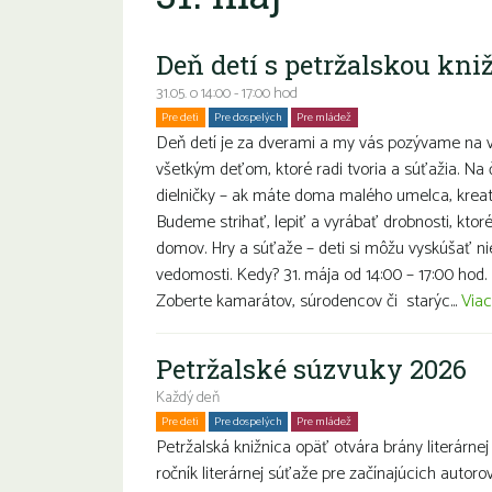
Deň detí s petržalskou kni
31.05. o 14:00 - 17:00 hod
Pre deti
Pre dospelých
Pre mládež
Rodiny s deťmi
Deň detí je za dverami a my vás pozývame na 
všetkým deťom, ktoré radi tvoria a súťažia. Na 
dielničky – ak máte doma malého umelca, kreat
Budeme strihať, lepiť a vyrábať drobnosti, ktor
domov. Hry a súťaže – deti si môžu vyskúšať nie
vedomosti. Kedy? 31. mája od 14:00 – 17:00 hod.
Zoberte kamarátov, súrodencov či starýc...
Viac
Petržalské súzvuky 2026
Každý deň
Pre deti
Pre dospelých
Pre mládež
Petržalská knižnica opäť otvára brány literárnej
ročník literárnej súťaže pre začínajúcich autoro