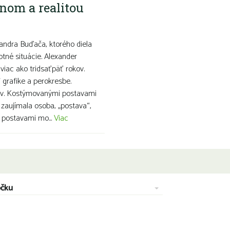
nom a realitou
ndra Buďača, ktorého diela
otné situácie. Alexander
viac ako tridsaťpäť rokov.
grafike a perokresbe.
snov. Kostýmovanými postavami
 zaujímala osoba, „postava“,
i postavami mo...
Viac
očku