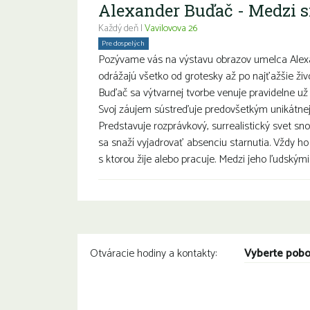
Alexander Buďač - Medzi s
Každý deň |
Vavilovova 26
Pre dospelých
Pozývame vás na výstavu obrazov umelca Alexa
odrážajú všetko od grotesky až po najťažšie živ
Buďač sa výtvarnej tvorbe venuje pravidelne už 
Svoj záujem sústreďuje predovšetkým unikátnej 
Predstavuje rozprávkový, surrealistický svet 
sa snaží vyjadrovať absenciu starnutia. Vždy ho
s ktorou žije alebo pracuje. Medzi jeho ľudským
Vyberte pob
Otváracie hodiny a kontakty: