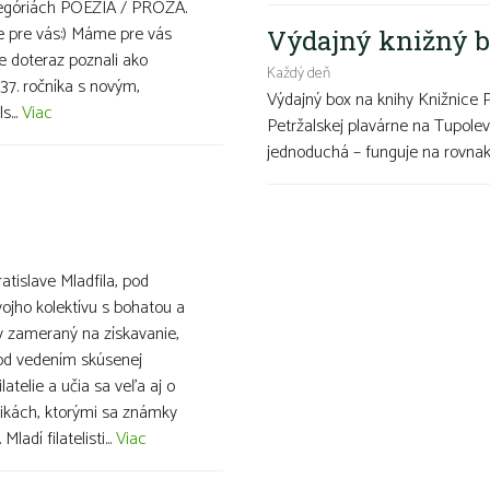
ategóriách POÉZIA / PRÓZA.
ve pre vás:) Máme pre vás
Výdajný knižný b
te doteraz poznali ako
Každý deň
37. ročníka s novým,
Výdajný box na knihy Knižnice 
s...
Viac
Petržalskej plavárne na Tupolev
jednoduchá – funguje na rovnako
ratislave Mladfila, pod
ojho kolektívu s bohatou a
v zameraný na získavanie,
pod vedením skúsenej
latelie a učia sa veľa aj o
ikách, ktorými sa známky
adí filatelisti...
Viac