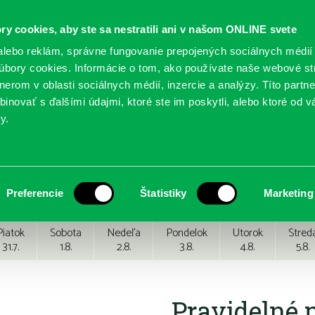
ry cookies, aby ste sa nestratili ani v našom ONLINE svete
lebo reklám, správne fungovanie prepojených sociálnych médií
bory cookies. Informácie o tom, ako používate naše webové st
erom v oblasti sociálnych médií, inzercie a analýzy. Títo partn
GY
SLUŽBY
PODUJATIA
POBOČKY
O KNIŽ
inovať s ďalšími údajmi, ktoré ste im poskytli, alebo ktoré od vá
y.
Preferencie
Štatistiky
Marketing
Piatok
Sobota
Nedeľa
Pondelok
Utorok
Stred
31.7.
1.8.
2.8.
3.8.
4.8.
5.8.
Pravidelné 