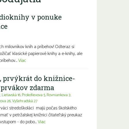
dioknihy v ponuke
ice
diny s deťmi
Seniori
Znevýhodnení
h milovníkov kníh a príbehov! Odteraz si
ožičať klasické papierové knihy a e-knihy, ale
príbehov...
Viac
, prvýkrát do knižnice-
a prvákov zdarma
7
,
Lietavská 16
,
Prokofievova 5
,
Rovniankova 3
,
vova 26
,
Vyšehradská 27
prváci stredoškoláci majú počas školského
ť v petržalskej knižnici čitateľský preukaz
vstupom - do pobo...
Viac