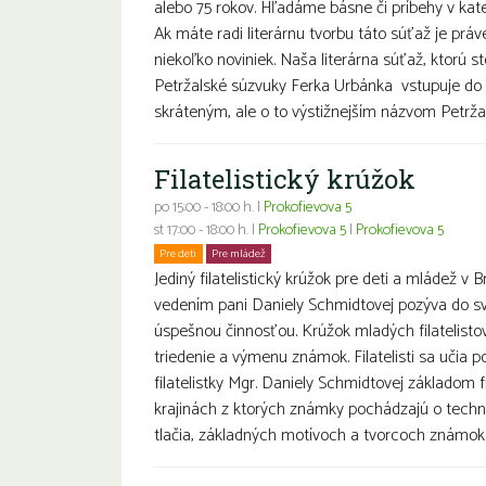
alebo 75 rokov. Hľadáme básne či príbehy v k
Ak máte radi literárnu tvorbu táto súťaž je prá
niekoľko noviniek. Naša literárna súťaž, ktorú s
Petržalské súzvuky Ferka Urbánka vstupuje do 
skráteným, ale o to výstižnejším názvom Petržal
Filatelistický krúžok
po 15:00 - 18:00 h. |
Prokofievova 5
st 17:00 - 18:00 h. |
Prokofievova 5
|
Prokofievova 5
Pre deti
Pre mládež
Jediný filatelistický krúžok pre deti a mládež v B
vedením pani Daniely Schmidtovej pozýva do sv
úspešnou činnosťou. Krúžok mladých filatelisto
triedenie a výmenu známok. Filatelisti sa učia 
filatelistky Mgr. Daniely Schmidtovej základom fi
krajinách z ktorých známky pochádzajú o techn
tlačia, základných motívoch a tvorcoch známok. Ml