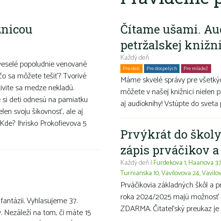
žnicou
Čítame ušami. Au
petržalskej knižn
Každý deň
veselé popoludnie venované
Pre deti
Pre dospelých
Pre mládež
Ro
čo sa môžete tešiť? Tvorivé
Máme skvelé správy pre všetkýc
ivite sa medze nekladú.
môžete v našej knižnici nielen p
é si deti odnesú na pamiatku
aj audioknihy! Vstúpte do sveta 
len svoju šikovnosť, ale aj
 Kde? Ihrisko Prokofievova 5
Prvýkrát do školy
zápis prváčikov 
Každý deň |
Furdekova 1
,
Haanova 3
Turnianska 10
,
Vavilovova 24
,
Vavilo
Prváčikovia základných škôl a 
roka 2024/2025 majú možnosť ma
 fantázii. Vyhlasujeme 37.
ZDARMA. Čitateľský preukaz je 
v. Nezáleží na tom, či máte 15