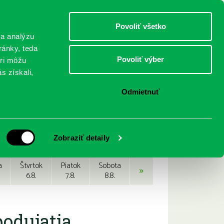
DETI
MLÁDEŽ
DOSPELÍ
Povoliť všetko
 a analýzu
ránky, teda
Povoliť výber
eri môžu
NICI
FEDINOVA
KONTAKTY
s získali,
Odmietnuť
Zobraziť detaily
a
Štvrtok
Piatok
Sobota
»
6.8.
7.8.
8.8.
podujatia