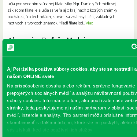
učia pod vedením skúsenej filatelistky Mgr. Daniely Schmidtovej
základom filatelie a učia sa veľa aj o krajinách z ktorých známky
pochádzajú o technikách, ktorými sa známky tlačia, základných
motívoch a tvorcoch známok. Mladí filatelisti...
Viac
Alexander Buďač - Medzi snom a
realitou
Každý deň |
Vavilovova 26
Pre dospelých
Pozývame vás na výstavu obrazov umelca Alexandra Buďača,
Aj Petržalka používa súbory cookies, aby ste sa nestratili a
ktorého diela odrážajú všetko od grotesky až po najťažšie životné
našom ONLINE svete
situácie. Alexander Buďač sa výtvarnej tvorbe venuje pravidelne už
Na prispôsobenie obsahu alebo reklám, správne fungovanie
viac ako tridsaťpäť rokov. Svoj záujem sústreďuje predovšetkým
unikátnej grafike a perokresbe. Predstavuje rozprávkový,
prepojených sociálnych médií a analýzu návštevnosti použ
surrealistický svet snov. Kostýmovanými postavami sa snaží
súbory cookies. Informácie o tom, ako používate naše webo
vyjadrovať absenciu starnutia. Vždy ho zaujímala osoba, „postava“, s
stránky, teda poskytujeme aj našim partnerom v oblasti soci
ktorou žije alebo pracuje. Medzi jeho ľudskými postavami mo...
Viac
médií, inzercie a analýzy. Títo partneri môžu príslušné infor
skombinovať s ďalšími údajmi, ktoré ste im poskytli, alebo k
JÚN v knižnici
vás získali, keď ste používali ich služby.
Každý deň