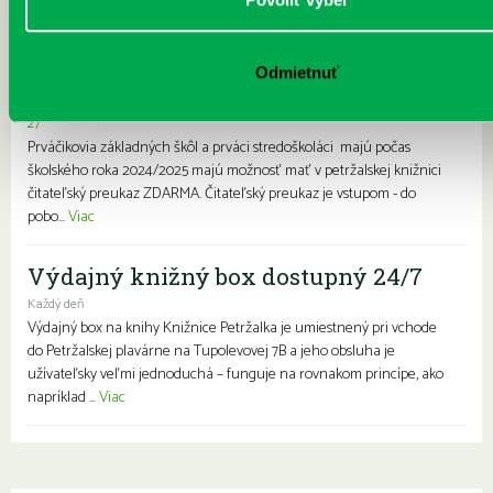
knižnice- zápis prváčikov a prvákov
zdarma
Odmietnuť
Každý deň |
Furdekova 1
,
Haanova 37
,
Lietavská 16
,
Prokofievova 5
,
Rovniankova 3
,
Turnianska 10
,
Vavilovova 24
,
Vavilovova 26
,
Vyšehradská
27
Prváčikovia základných škôl a prváci stredoškoláci majú počas
školského roka 2024/2025 majú možnosť mať v petržalskej knižnici
čitateľský preukaz ZDARMA. Čitateľský preukaz je vstupom - do
pobo...
Viac
Výdajný knižný box dostupný 24/7
Každý deň
Výdajný box na knihy Knižnice Petržalka je umiestnený pri vchode
do Petržalskej plavárne na Tupolevovej 7B a jeho obsluha je
užívateľsky veľmi jednoduchá – funguje na rovnakom princípe, ako
napríklad ...
Viac