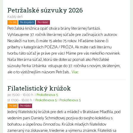
Petržalské súzvuky 2026
Každý deň
Pre deti
Pre dospelých
Pre mládež
Petržalská knižnica opäť otvára brány literárnej fantázii.
Vyhlasujeme 37. ročník literárnej súťaže pre začínajúcich autorov.
Nezáleží na tom, či máte 15 alebo 75 rokov. Hľadáme básne či
príbehy v kategóriách POÉZIA / PRÓZA. Ak máte radi literárnu
tvorbu táto súťaž je práve pre vás:) Máme pre vás niekoľko noviniek.
Naša literárna súťaž, ktorú ste doteraz poznali ako Petržalské
súzvuky Ferka Urbánka vstupuje do 37. ročníka s novým, skráteným,
ale o to výstižnejším názvom Petržals...
Viac
Filatelistický krúžok
po 15:00 - 18:00 h. |
Prokofievova 5
st 17:00 - 18:00 h. |
Prokofievova 5
|
Prokofievova 5
Pre deti
Pre mládež
Jediný filatelistický krúžok pre deti a mládež v Bratislave Mladfila, pod
vedením pani Daniely Schmidtovej pozýva do svojho kolektívu s
bohatou a úspešnou činnosťou. Krúžok mladých filatelistov
zameraný na získavanie, triedenie a výmenu známok. Filatelisti sa