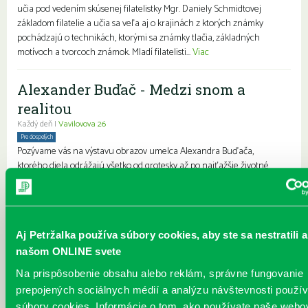
učia pod vedením skúsenej filatelistky Mgr. Daniely Schmidtovej
základom filatelie a učia sa veľa aj o krajinách z ktorých známky
pochádzajú o technikách, ktorými sa známky tlačia, základných
motívoch a tvorcoch známok. Mladí filatelisti...
Viac
Alexander Buďač - Medzi snom a
realitou
Každý deň |
Vavilovova 26
Pre dospelých
Pozývame vás na výstavu obrazov umelca Alexandra Buďača,
ktorého diela odrážajú všetko od grotesky až po najťažšie životné
situácie. Alexander Buďač sa výtvarnej tvorbe venuje pravidelne už
viac ako tridsaťpäť rokov. Svoj záujem sústreďuje predovšetkým
unikátnej grafike a perokresbe. Predstavuje rozprávkový,
surrealistický svet snov. Kostýmovanými postavami sa snaží
Aj Petržalka používa súbory cookies, aby ste sa nestratili a
vyjadrovať absenciu starnutia. Vždy ho zaujímala osoba, „postava“, s
ktorou žije alebo pracuje. Medzi jeho ľudskými postavami mo...
Viac
našom ONLINE svete
Na prispôsobenie obsahu alebo reklám, správne fungovanie
JÚN v knižnici
prepojených sociálnych médií a analýzu návštevnosti použ
súbory cookies. Informácie o tom, ako používate naše webo
Každý deň