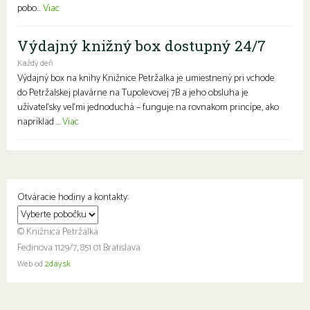
pobo...
Viac
Výdajný knižný box dostupný 24/7
Každý deň
Výdajný box na knihy Knižnice Petržalka je umiestnený pri vchode
do Petržalskej plavárne na Tupolevovej 7B a jeho obsluha je
užívateľsky veľmi jednoduchá – funguje na rovnakom princípe, ako
napríklad ...
Viac
Otváracie hodiny a kontakty:
© Knižnica Petržalka
Fedinova 1129/7, 851 01 Bratislava
Web od
2day.sk