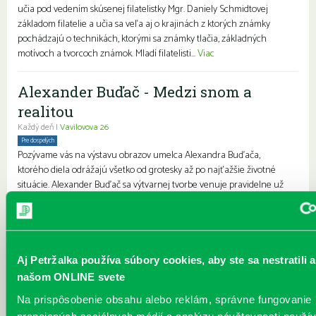
učia pod vedením skúsenej filatelistky Mgr. Daniely Schmidtovej
základom filatelie a učia sa veľa aj o krajinách z ktorých známky
pochádzajú o technikách, ktorými sa známky tlačia, základných
motívoch a tvorcoch známok. Mladí filatelisti...
Viac
Alexander Buďač - Medzi snom a
realitou
Každý deň |
Vavilovova 26
Pre dospelých
Pozývame vás na výstavu obrazov umelca Alexandra Buďača,
ktorého diela odrážajú všetko od grotesky až po najťažšie životné
situácie. Alexander Buďač sa výtvarnej tvorbe venuje pravidelne už
viac ako tridsaťpäť rokov. Svoj záujem sústreďuje predovšetkým
unikátnej grafike a perokresbe. Predstavuje rozprávkový,
surrealistický svet snov. Kostýmovanými postavami sa snaží
vyjadrovať absenciu starnutia. Vždy ho zaujímala osoba, „postava“, s
ktorou žije alebo pracuje. Medzi jeho ľudskými postavami mo...
Viac
Aj Petržalka používa súbory cookies, aby ste sa nestratili a
našom ONLINE svete
JÚN v knižnici
Na prispôsobenie obsahu alebo reklám, správne fungovanie
Každý deň