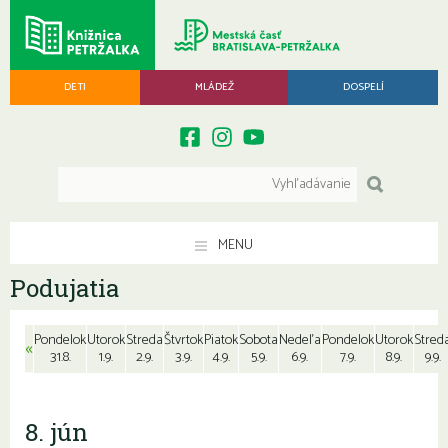
DETI
MLÁDEŽ
DOSPELÍ
MENU
Podujatia
Pondelok
Utorok
Streda
Štvrtok
Piatok
Sobota
Nedeľa
Pondelok
Utorok
Stred
«
31.8.
1.9.
2.9.
3.9.
4.9.
5.9.
6.9.
7.9.
8.9.
9.9.
8. jún