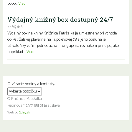
pobo...
Viac
Výdajný knižný box dostupný 24/7
Každý deň
Výdajný box na knihy Knižnice Petržalka je umiestnený pri vchode
do Petržalskej plavárne na Tupolevovej 7B a jeho obsluha je
užívateľsky veľmi jednoduchá – funguje na rovnakom princípe, ako
napríklad ...
Viac
Otváracie hodiny a kontakty:
© Knižnica Petržalka
Fedinova 1129/7, 851 01 Bratislava
Web od
2day.sk