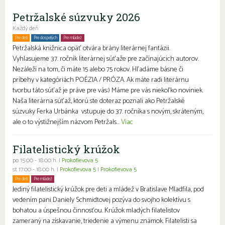
Petržalské súzvuky 2026
Každý deň
Pre deti
Pre dospelých
Pre mládež
Petržalská knižnica opäť otvára brány literárnej fantázii.
Vyhlasujeme 37. ročník literárnej súťaže pre začínajúcich autorov.
Nezáleží na tom, či máte 15 alebo 75 rokov. Hľadáme básne či
príbehy v kategóriách POÉZIA / PRÓZA. Ak máte radi literárnu
tvorbu táto súťaž je práve pre vás:) Máme pre vás niekoľko noviniek.
Naša literárna súťaž, ktorú ste doteraz poznali ako Petržalské
súzvuky Ferka Urbánka vstupuje do 37. ročníka s novým, skráteným,
ale o to výstižnejším názvom Petržals...
Viac
Filatelistický krúžok
po 15:00 - 18:00 h. |
Prokofievova 5
st 17:00 - 18:00 h. |
Prokofievova 5
|
Prokofievova 5
Pre deti
Pre mládež
Jediný filatelistický krúžok pre deti a mládež v Bratislave Mladfila, pod
vedením pani Daniely Schmidtovej pozýva do svojho kolektívu s
bohatou a úspešnou činnosťou. Krúžok mladých filatelistov
zameraný na získavanie, triedenie a výmenu známok. Filatelisti sa