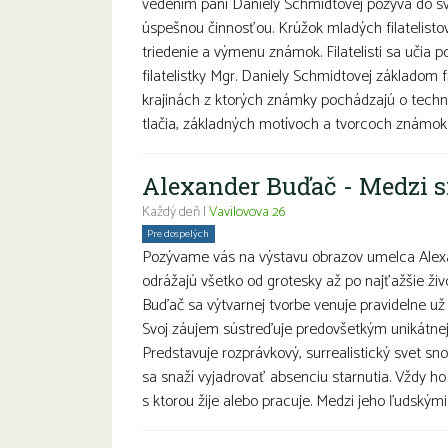
vedením pani Daniely Schmidtovej pozýva do sv
úspešnou činnosťou. Krúžok mladých filatelisto
triedenie a výmenu známok. Filatelisti sa učia 
filatelistky Mgr. Daniely Schmidtovej základom fi
krajinách z ktorých známky pochádzajú o techn
tlačia, základných motívoch a tvorcoch známok. Ml
Alexander Buďač - Medzi s
Každý deň |
Vavilovova 26
Pre dospelých
Pozývame vás na výstavu obrazov umelca Alexa
odrážajú všetko od grotesky až po najťažšie živ
Buďač sa výtvarnej tvorbe venuje pravidelne už 
Svoj záujem sústreďuje predovšetkým unikátnej 
Predstavuje rozprávkový, surrealistický svet 
sa snaží vyjadrovať absenciu starnutia. Vždy ho
s ktorou žije alebo pracuje. Medzi jeho ľudským