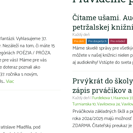
Čítame ušami. Au
petržalskej knižn
Každý deň
 fantázii. Vyhlasujeme 37.
Pre deti
Pre dospelých
Pre mládež
Ro
v. Nezáleží na tom, či máte 15
Máme skvelé správy pre všetkýc
ategóriách POÉZIA / PRÓZA.
môžete v našej knižnici nielen p
ve pre vás:) Máme pre vás
aj audioknihy! Vstúpte do sveta 
te doteraz poznali ako
37. ročníka s novým,
Prvýkrát do školy
s...
Viac
zápis prváčikov 
Každý deň |
Furdekova 1
,
Haanova 3
Turnianska 10
,
Vavilovova 24
,
Vavilo
Prváčikovia základných škôl a 
roka 2024/2025 majú možnosť ma
ZDARMA. Čitateľský preukaz je 
ratislave Mladfila, pod