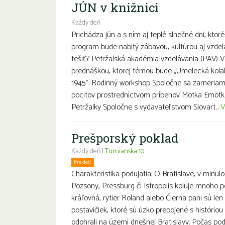
JÚN v knižnici
Každý deň
Prichádza jún a s ním aj teplé slnečné dni, ktor
program bude nabitý zábavou, kultúrou aj vzd
tešiť? Petržalská akadémia vzdelávania (PAV) V
prednáškou, ktorej témou bude „Umelecká kolab
1945“. Rodinný workshop Spoločne sa zameriam
pocitov prostredníctvom príbehov Motka Emotk
Petržalky Spoločne s vydavateľstvom Slovart...
V
Prešporský poklad
Každý deň |
Turnianska 10
Pre deti
Charakteristika podujatia: O Bratislave, v minul
Pozsony, Pressburg či Istropolis koluje mnoho p
kráľovná, rytier Roland alebo Čierna pani sú le
postavičiek, ktoré sú úzko prepojené s históriou
odohrali na území dnešnej Bratislavy. Počas po