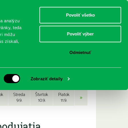
DETI
MLÁDEŽ
DOSPELÍ
Povoliť všetko
 a analýzu
ránky, teda
Povoliť výber
eri môžu
NICI
FEDINOVA
KONTAKTY
s získali,
Odmietnuť
Zobraziť detaily
ok
Streda
Štvrtok
Piatok
»
9.9.
10.9.
11.9.
podujatia