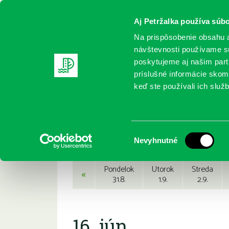
Aj Petržalka používa súbo
Na prispôsobenie obsahu a
návštevnosti používame sú
poskytujeme aj našim partn
REGISTRUJTE SA
ONLINE KATALÓ
príslušné informácie skomb
keď ste používali ich služb
Domov
Podujatia
Podujatia
Výber
Nevyhnutné
súhlasu
Pondelok
Utorok
Streda
«
31.8.
1.9.
2.9.
16. jún