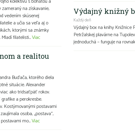
ojho kolektívu s bohatou a
v zameraný na získavanie,
Výdajný knižný b
pod vedením skúsenej
Každý deň
latelie a učia sa veľa aj o
Výdajný box na knihy Knižnice 
ikách, ktorými sa známky
Petržalskej plavárne na Tupolev
adí filatelisti...
Viac
jednoduchá – funguje na rovnako
nom a realitou
ndra Buďača, ktorého diela
otné situácie. Alexander
viac ako tridsaťpäť rokov.
grafike a perokresbe.
snov. Kostýmovanými postavami
 zaujímala osoba, „postava“,
i postavami mo...
Viac