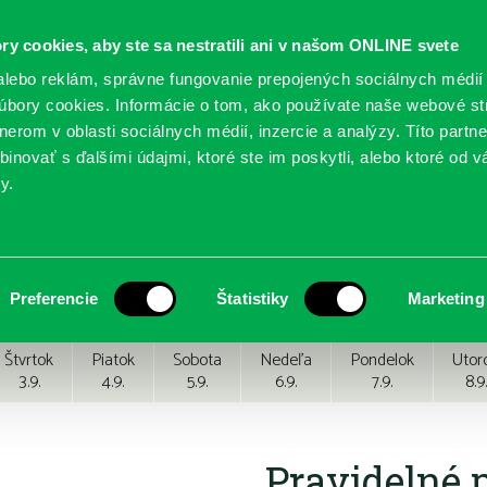
ry cookies, aby ste sa nestratili ani v našom ONLINE svete
lebo reklám, správne fungovanie prepojených sociálnych médií
bory cookies. Informácie o tom, ako používate naše webové st
erom v oblasti sociálnych médií, inzercie a analýzy. Títo partn
GY
SLUŽBY
PODUJATIA
POBOČKY
O KNIŽ
inovať s ďalšími údajmi, ktoré ste im poskytli, alebo ktoré od vá
y.
Preferencie
Štatistiky
Marketing
Štvrtok
Piatok
Sobota
Nedeľa
Pondelok
Utor
3.9.
4.9.
5.9.
6.9.
7.9.
8.9.
Pravidelné 