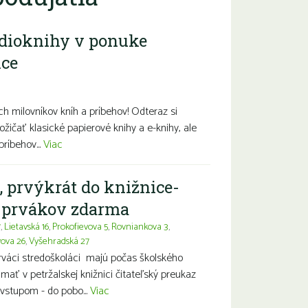
dioknihy v ponuke
ice
diny s deťmi
Seniori
Znevýhodnení
h milovníkov kníh a príbehov! Odteraz si
ožičať klasické papierové knihy a e-knihy, ale
príbehov...
Viac
, prvýkrát do knižnice-
a prvákov zdarma
7
,
Lietavská 16
,
Prokofievova 5
,
Rovniankova 3
,
vova 26
,
Vyšehradská 27
prváci stredoškoláci majú počas školského
ť v petržalskej knižnici čitateľský preukaz
vstupom - do pobo...
Viac