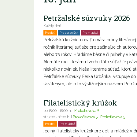
Petržalské súzvuky 2026
Každý deň
Pre deti
Pre dospelých
Pre mládež
Petržalská knižnica opäť otvára brány literárnej
ročník literárnej súťaže pre začínajúcich autoro
alebo 75 rokov. Hľadáme básne či príbehy v k
Ak máte radi literárnu tvorbu táto súťaž je prá
niekoľko noviniek. Naša literárna súťaž, ktorú s
Petržalské súzvuky Ferka Urbánka vstupuje do 
skráteným, ale o to výstižnejším názvom Petržal
Filatelistický krúžok
po 15:00 - 18:00 h. |
Prokofievova 5
st 17:00 - 18:00 h. |
Prokofievova 5
|
Prokofievova 5
Pre deti
Pre mládež
Jediný filatelistický krúžok pre deti a mládež v B