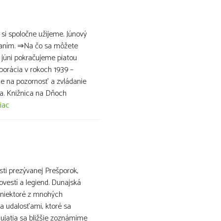
é si spoločne užijeme. Júnový
elaním. ⇒Na čo sa môžete
 júni pokračujeme piatou
orácia v rokoch 1939 –
e na pozornosť a zvládanie
a. Knižnica na Dňoch
iac
osti prezývanej Prešporok,
ovestí a legiend. Dunajská
n niektoré z mnohých
 a udalosťami, ktoré sa
dujatia sa bližšie zoznámime