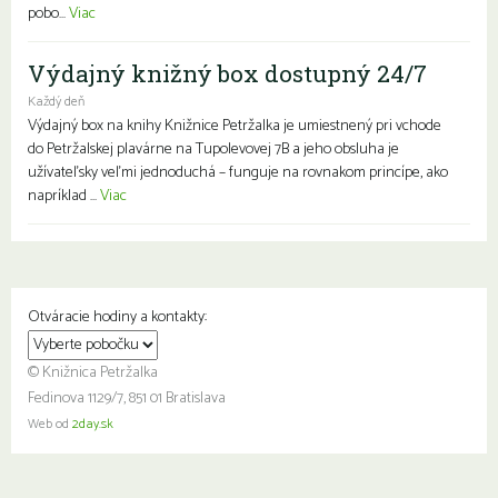
pobo...
Viac
Výdajný knižný box dostupný 24/7
Každý deň
Výdajný box na knihy Knižnice Petržalka je umiestnený pri vchode
do Petržalskej plavárne na Tupolevovej 7B a jeho obsluha je
užívateľsky veľmi jednoduchá – funguje na rovnakom princípe, ako
napríklad ...
Viac
Otváracie hodiny a kontakty:
© Knižnica Petržalka
Fedinova 1129/7, 851 01 Bratislava
Web od
2day.sk