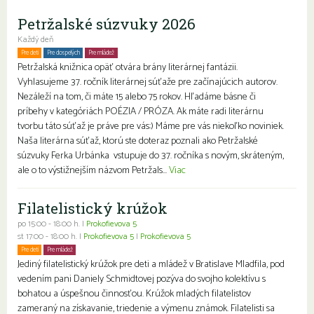
Petržalské súzvuky 2026
Každý deň
Pre deti
Pre dospelých
Pre mládež
Petržalská knižnica opäť otvára brány literárnej fantázii.
Vyhlasujeme 37. ročník literárnej súťaže pre začínajúcich autorov.
Nezáleží na tom, či máte 15 alebo 75 rokov. Hľadáme básne či
príbehy v kategóriách POÉZIA / PRÓZA. Ak máte radi literárnu
tvorbu táto súťaž je práve pre vás:) Máme pre vás niekoľko noviniek.
Naša literárna súťaž, ktorú ste doteraz poznali ako Petržalské
súzvuky Ferka Urbánka vstupuje do 37. ročníka s novým, skráteným,
ale o to výstižnejším názvom Petržals...
Viac
Filatelistický krúžok
po 15:00 - 18:00 h. |
Prokofievova 5
st 17:00 - 18:00 h. |
Prokofievova 5
|
Prokofievova 5
Pre deti
Pre mládež
Jediný filatelistický krúžok pre deti a mládež v Bratislave Mladfila, pod
vedením pani Daniely Schmidtovej pozýva do svojho kolektívu s
bohatou a úspešnou činnosťou. Krúžok mladých filatelistov
zameraný na získavanie, triedenie a výmenu známok. Filatelisti sa