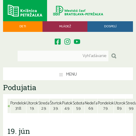
DETI
MLÁDEŽ
DOSPELÍ
MENU
Podujatia
Pondelok
Utorok
Streda
Štvrtok
Piatok
Sobota
Nedeľa
Pondelok
Utorok
Stred
«
31.8.
1.9.
2.9.
3.9.
4.9.
5.9.
6.9.
7.9.
8.9.
9.9.
19. jún