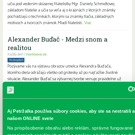
učia pod vedením skúsenej filatelistky Mgr. Daniely Schmidtovej
základom filatelie a učia sa veľa aj o krajinách z ktorých známky
pochádzajú o technikách, ktorými sa známky tlačia, základných
motívoch a tvorcoch známok. Mladí filatelisti...
Viac
Alexander Buďač - Medzi snom a
realitou
Každý deň |
Vavilovova 26
Pre dospelých
Pozývame vás na výstavu obrazov umelca Alexandra Buďača,
ktorého diela odrážajú všetko od grotesky až po najťažšie životné
situácie. Alexander Buďač sa výtvarnej tvorbe venuje pravidelne už
viac ako tridsaťpäť rokov. Svoj záujem sústreďuje predovšetkým
unikátnej grafike a perokresbe. Predstavuje rozprávkový,
surrealistický svet snov. Kostýmovanými postavami sa snaží
vyjadrovať absenciu starnutia. Vždy ho zaujímala osoba, „postava“, s
ktorou žije alebo pracuje. Medzi jeho ľudskými postavami mo...
Viac
Aj Petržalka používa súbory cookies, aby ste sa nestratili a
našom ONLINE svete
JÚN v knižnici
Na prispôsobenie obsahu alebo reklám, správne fungovanie
Každý deň