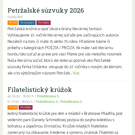
Petržalské súzvuky 2026
Každý deň
Pre deti
Pre dospelých
Pre mládež
Petržalská knižnica opäť otvára brány literárnej fantázii.
Vyhlasujeme 37. ročník literárnej súťaže pre začínajúcich autorov.
Nezáleží na tom, či máte 15 alebo 75 rokov. Hľadáme básne či
príbehy v kategóriách POÉZIA / PRÓZA. Ak máte radi literárnu
tvorbu táto súťaž je práve pre vás:) Máme pre vás niekoľko noviniek.
Naša literárna súťaž, ktorú ste doteraz poznali ako Petržalské
súzvuky Ferka Urbánka vstupuje do 37. ročníka s novým, skráteným,
ale o to výstižnejším názvom Petržals...
Viac
Filatelistický krúžok
po 15:00 - 18:00 h. |
Prokofievova 5
st 17:00 - 18:00 h. |
Prokofievova 5
|
Prokofievova 5
Pre deti
Pre mládež
Jediný filatelistický krúžok pre deti a mládež v Bratislave Mladfila, pod
vedením pani Daniely Schmidtovej pozýva do svojho kolektívu s
bohatou a úspešnou činnosťou. Krúžok mladých filatelistov
zameraný na získavanie, triedenie a výmenu známok. Filatelisti sa