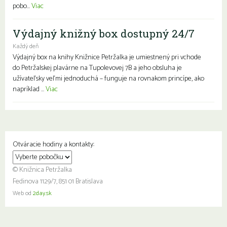
pobo...
Viac
Výdajný knižný box dostupný 24/7
Každý deň
Výdajný box na knihy Knižnice Petržalka je umiestnený pri vchode
do Petržalskej plavárne na Tupolevovej 7B a jeho obsluha je
užívateľsky veľmi jednoduchá – funguje na rovnakom princípe, ako
napríklad ...
Viac
Otváracie hodiny a kontakty:
© Knižnica Petržalka
Fedinova 1129/7, 851 01 Bratislava
Web od
2day.sk