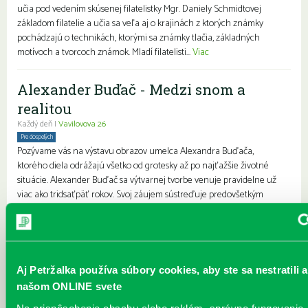
učia pod vedením skúsenej filatelistky Mgr. Daniely Schmidtovej
základom filatelie a učia sa veľa aj o krajinách z ktorých známky
pochádzajú o technikách, ktorými sa známky tlačia, základných
motívoch a tvorcoch známok. Mladí filatelisti...
Viac
Alexander Buďač - Medzi snom a
realitou
Každý deň |
Vavilovova 26
Pre dospelých
Pozývame vás na výstavu obrazov umelca Alexandra Buďača,
ktorého diela odrážajú všetko od grotesky až po najťažšie životné
situácie. Alexander Buďač sa výtvarnej tvorbe venuje pravidelne už
viac ako tridsaťpäť rokov. Svoj záujem sústreďuje predovšetkým
unikátnej grafike a perokresbe. Predstavuje rozprávkový,
surrealistický svet snov. Kostýmovanými postavami sa snaží
vyjadrovať absenciu starnutia. Vždy ho zaujímala osoba, „postava“, s
ktorou žije alebo pracuje. Medzi jeho ľudskými postavami mo...
Viac
Aj Petržalka používa súbory cookies, aby ste sa nestratili a
JÚN v knižnici
našom ONLINE svete
Každý deň