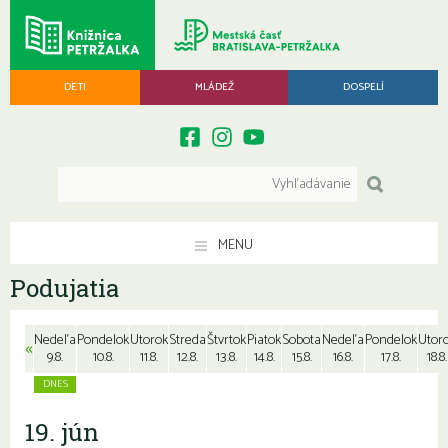
DETI
MLÁDEŽ
DOSPELÍ
MENU
Podujatia
Nedeľa
Pondelok
Utorok
Streda
Štvrtok
Piatok
Sobota
Nedeľa
Pondelok
Utor
«
9.8.
10.8.
11.8.
12.8.
13.8.
14.8.
15.8.
16.8.
17.8.
18.8.
19. jún