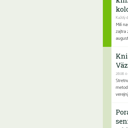
kni
kolo
Každý d
Milí n
zajtra 
august
Kni
Väz
28.08. o
Stretn
metodi
verejn
Por
sen