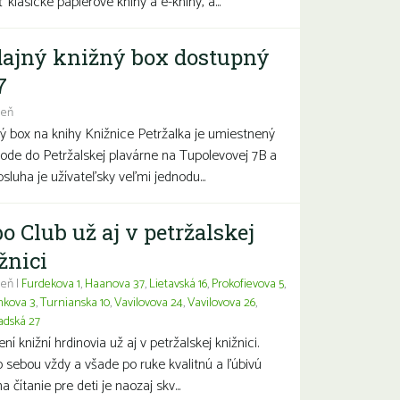
 klasické papierové knihy a e-knihy, a...
ajný knižný box dostupný
7
deň
ý box na knihy Knižnice Petržalka je umiestnený
hode do Petržalskej plavárne na Tupolevovej 7B a
bsluha je užívateľsky veľmi jednodu...
o Club už aj v petržalskej
žnici
eň |
Furdekova 1
,
Haanova 37
,
Lietavská 16
,
Prokofievova 5
,
nkova 3
,
Turnianska 10
,
Vavilovova 24
,
Vavilovova 26
,
adská 27
í knižní hrdinovia už aj v petržalskej knižnici.
 sebou vždy a všade po ruke kvalitnú a ľúbivú
a čítanie pre deti je naozaj skv...