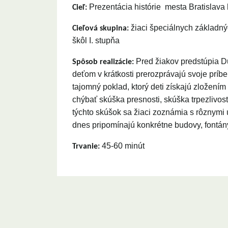
Prezentácia histórie mesta Bratislav
Cieľ:
žiaci špeciálnych základných
Cieľová skupina:
škôl I. stupňa
Pred žiakov predstúpia Du
Spôsob realizácie:
deťom v krátkosti prerozprávajú svoje príb
tajomný poklad, ktorý deti získajú zložení
chýbať skúška presnosti, skúška trpezlivost
týchto skúšok sa žiaci zoznámia s rôznymi
dnes pripomínajú konkrétne budovy, fontán
45-60 minút
Trvanie: