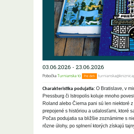
03.06.2026 - 23.06.2026
Pobočka
Turnianska 10
turnianska@kniznicap
Pre deti
: O Bratislave, v m
Charakteristika podujatia
Pressburg či Istropolis koluje mnoho povest
Roland alebo Čierna pani sú len niektoré z
prepojené s históriou a udalosťami, ktoré s
Počas podujatia sa bližšie zoznámime s nie
rôzne úlohy, po splnení ktorých získajú taj