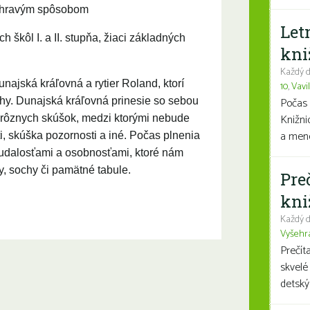
a hravým spôsobom
Let
 škôl I. a II. stupňa, žiaci základných
kni
Každý d
najská kráľovná a rytier Roland, ktorí
10
,
Vavi
Počas 
ehy. Dunajská kráľovná prinesie so sebou
Knižni
m rôznych skúšok, medzi ktorými nebude
a mene
i, skúška pozornosti a iné. Počas plnenia
 udalosťami a osobnosťami, ktoré nám
y, sochy či pamätné tabule.
Pre
kni
Každý d
Vyšehr
Prečít
skvelé
detský