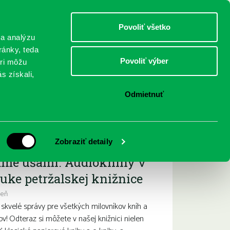
DETI
MLÁDEŽ
DOSPELÍ
Povoliť všetko
 a analýzu
ránky, teda
Povoliť výber
eri môžu
NICI
FEDINOVA
KONTAKTY
s získali,
Odmietnuť
ižšie podujatia
Zobraziť detaily
ame ušami. Audioknihy v
uke petržalskej knižnice
deň
kvelé správy pre všetkých milovníkov kníh a
ov! Odteraz si môžete v našej knižnici nielen