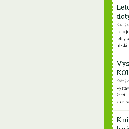
Let
dot
Každý 
Leto j
letný 
hľadáte
Výs
KO
Každý d
Výsta
život 
ktorí 
Kni