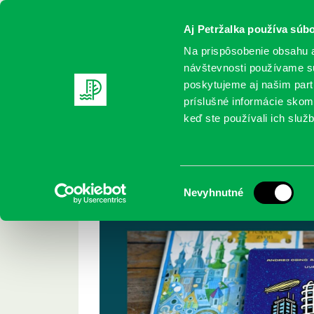
Aj Petržalka používa súbo
Na prispôsobenie obsahu a
návštevnosti používame sú
poskytujeme aj našim partn
REGISTRUJTE SA
ONLINE KATALÓ
príslušné informácie skomb
keď ste používali ich služb
Domov
Podujatia
Prešporský poklad
Prešporský poklad
Výber
Nevyhnutné
súhlasu