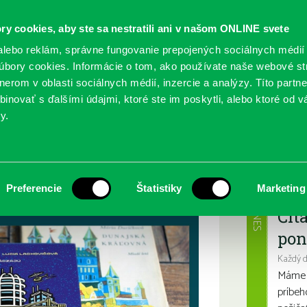
ry cookies, aby ste sa nestratili ani v našom ONLINE svete
lebo reklám, správne fungovanie prepojených sociálnych médií
bory cookies. Informácie o tom, ako používate naše webové st
erom v oblasti sociálnych médií, inzercie a analýzy. Títo partn
GY
SLUŽBY
PODUJATIA
POBOČKY
O KNIŽ
inovať s ďalšími údajmi, ktoré ste im poskytli, alebo ktoré od vá
y.
Najbl
Preferencie
Štatistiky
Marketing
DNES
Čít
pon
Každý 
Máme s
príbeh