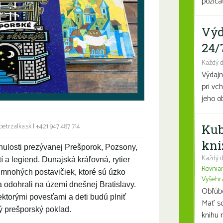
požičať
Výd
24/
Každý 
Výdajn
pri vc
jeho o
etrzalka.sk
|
+421 947 487 714
Kub
kni
inulosti prezývanej Prešporok, Pozsony,
Každý d
í a legiend. Dunajská kráľovná, rytier
Rovnia
 mnohých postavičiek, ktoré sú úzko
Vyšehr
a odohrali na území dnešnej Bratislavy.
Obľúben
ktorými povesťami a deti budú plniť
Mať so
ný prešporský poklad.
knihu n