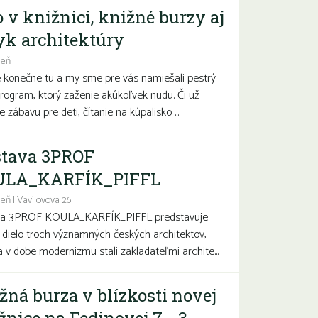
o v knižnici, knižné burzy aj
yk architektúry
deň
e konečne tu a my sme pre vás namiešali pestrý
program, ktorý zaženie akúkoľvek nudu. Či už
 zábavu pre deti, čítanie na kúpalisko ...
tava 3PROF
ULA_KARFÍK_PIFFL
eň | Vavilovova 26
va 3PROF KOULA_KARFÍK_PIFFL predstavuje
a dielo troch významných českých architektov,
sa v dobe modernizmu stali zakladateľmi archite...
žná burza v blízkosti novej