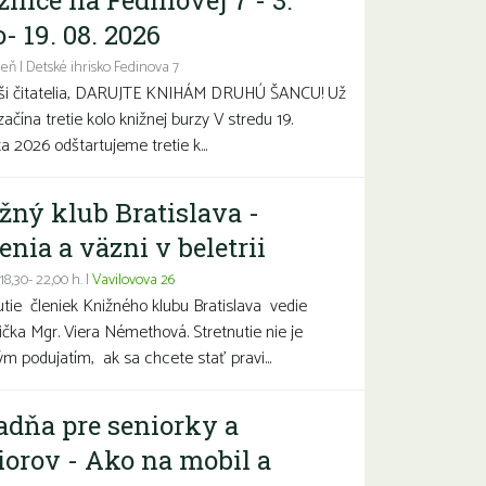
žnice na Fedinovej 7 - 3.
- 19. 08. 2026
eň | Detské ihrisko Fedinova 7
aši čitatelia, DARUJTE KNIHÁM DRUHÚ ŠANCU! Už
začína tretie kolo knižnej burzy V stredu 19.
a 2026 odštartujeme tretie k...
žný klub Bratislava -
enia a väzni v beletrii
 18,30- 22,00 h. |
Vavilovova 26
utie členiek Knižného klubu Bratislava vedie
čka Mgr. Viera Némethová. Stretnutie nie je
ým podujatím, ak sa chcete stať pravi...
adňa pre seniorky a
iorov - Ako na mobil a