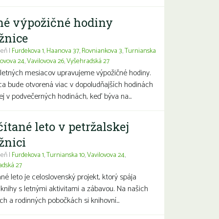
né výpožičné hodiny
žnice
eň |
Furdekova 1
,
Haanova 37
,
Rovniankova 3
,
Turnianska
lovova 24
,
Vavilovova 26
,
Vyšehradská 27
letných mesiacov upravujeme výpožičné hodiny.
ca bude otvorená viac v dopoludňajších hodinách
j v podvečerných hodinách, keď býva na...
čítané leto v petržalskej
žnici
eň |
Furdekova 1
,
Turnianska 10
,
Vavilovova 24
,
adská 27
ané leto je celoslovenský projekt, ktorý spája
 knihy s letnými aktivitami a zábavou. Na našich
ch a rodinných pobočkách si knihovní...