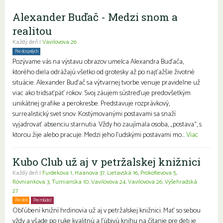
Alexander Buďač - Medzi snom a
realitou
Každý deň |
Vavilovova 26
Pre dospelých
Pozývame vás na výstavu obrazov umelca Alexandra Buďača,
ktorého diela odrážajú všetko od grotesky až po najťažšie životné
situácie. Alexander Buďač sa výtvarnej tvorbe venuje pravidelne už
viac ako tridsaťpäť rokov. Svoj záujem sústreďuje predovšetkým
unikátnej grafike a perokresbe. Predstavuje rozprávkový,
surrealistický svet snov. Kostýmovanými postavami sa snaží
vyjadrovať absenciu starnutia. Vždy ho zaujímala osoba, „postava“, s
ktorou žije alebo pracuje. Medzi jeho ľudskými postavami mo...
Viac
Kubo Club už aj v petržalskej knižnici
Každý deň |
Furdekova 1
,
Haanova 37
,
Lietavská 16
,
Prokofievova 5
,
Rovniankova 3
,
Turnianska 10
,
Vavilovova 24
,
Vavilovova 26
,
Vyšehradská
27
Pre deti
Pre mládež
Rodiny s deťmi
Obľúbení knižní hrdinovia už aj v petržalskej knižnici. Mať so sebou
vždy a všade po ruke kvalitnú a ľúbivú knihu na čítanie pre deti je