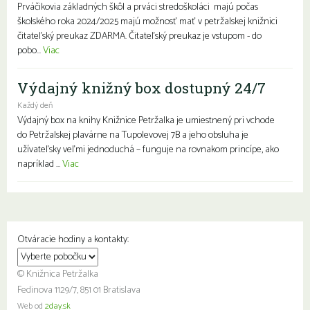
Prváčikovia základných škôl a prváci stredoškoláci majú počas
školského roka 2024/2025 majú možnosť mať v petržalskej knižnici
čitateľský preukaz ZDARMA. Čitateľský preukaz je vstupom - do
pobo...
Viac
Výdajný knižný box dostupný 24/7
Každý deň
Výdajný box na knihy Knižnice Petržalka je umiestnený pri vchode
do Petržalskej plavárne na Tupolevovej 7B a jeho obsluha je
užívateľsky veľmi jednoduchá – funguje na rovnakom princípe, ako
napríklad ...
Viac
Otváracie hodiny a kontakty:
© Knižnica Petržalka
Fedinova 1129/7, 851 01 Bratislava
Web od
2day.sk