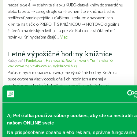
naozaj skvelé! ⇒ stiahnite si apku KUBO-detské knihy do smartfónu
alebo tabletu ⇒ zaregistrujte sa ⇒ ak nemáte v knižnici žiadnu
podlžnosť, smelo prejdite k ďalšiemu kroku ⇒ v nastaveniach
kliknite na tlačidlo PREPOJIŤ S KNIŽNICOU ⇒ HOTOVO digitálna
čitáreň plná detských kníh je tu pre vás Kubo detská čitáreň má
novinku! Knihy deťom čítajú ...
Viac
Letné výpožičné hodiny knižnice
Každý deň |
Furdekova 1
,
Haanova 37
,
Rovniankova 3
,
Turnianska 10
,
Vavilovova 24
,
Vavilovova 26
,
Vyšehradská 27
Počas letných mesiacov upravujeme výpožičné hodiny. Knižnica
bude otvorená viac v dopoludňajších hodinách a menej v
podvečerných hodinách, keď býva najväčšie teplo. Sobotné
výpožičné služby budú počas tohto obdobia nedostupné.
Pripomíname, že knihy si môžete pohodlne vyzdvihnúť vo výdajnom
boxe pri petržalskej plavárni – k dispozícii je nepretržite, 24 hodín
denne, 7 dní v týždni. Ďakujeme za pochopenie a prajeme vám
Aj Petržalka používa súbory cookies, aby ste sa nestratili a
krásne leto plné skvelého čítania....
Viac
našom ONLINE svete
Na prispôsobenie obsahu alebo reklám, správne fungovanie
Prečítané leto v petržalskej knižnici