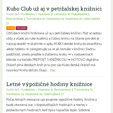
Kubo Club už aj v petržalskej knižnici
Každý deň |
Furdekova 1
,
Haanova 37
,
Lietavská 16
,
Prokofievova 5
,
Rovniankova 3
,
Turnianska 10
,
Vavilovova 24
,
Vavilovova 26
,
Vyšehradská
27
Pre deti
Pre mládež
Rodiny s deťmi
Obľúbení knižní hrdinovia už aj v petržalskej knižnici. Mať so sebou
vždy a všade po ruke kvalitnú a ľúbivú knihu na čítanie pre deti je
naozaj skvelé! ⇒ stiahnite si apku KUBO-detské knihy do smartfónu
alebo tabletu ⇒ zaregistrujte sa ⇒ ak nemáte v knižnici žiadnu
podlžnosť, smelo prejdite k ďalšiemu kroku ⇒ v nastaveniach
kliknite na tlačidlo PREPOJIŤ S KNIŽNICOU ⇒ HOTOVO digitálna
čitáreň plná detských kníh je tu pre vás Kubo detská čitáreň má
novinku! Knihy deťom čítajú ...
Viac
Letné výpožičné hodiny knižnice
Každý deň |
Furdekova 1
,
Haanova 37
,
Rovniankova 3
,
Turnianska 10
,
Vavilovova 24
,
Vavilovova 26
,
Vyšehradská 27
Počas letných mesiacov upravujeme výpožičné hodiny. Knižnica
bude otvorená viac v dopoludňajších hodinách a menej v
podvečerných hodinách, keď býva najväčšie teplo. Sobotné