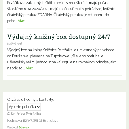
Prváčikovia základných škôl a prváci stredoškoláci majú počas
školského roka 2024/2025 majú možnosť mať v petržalskej knižnici
čitateľský preukaz ZDARMA. Čitateľský preukaz je vstupom - do
pobo...
Viac
Výdajný knižný box dostupný 24/7
Každý deň
Výdajný box na knihy Knižnice Petržalka je umiestnený pri vchode
do Petržalskej plavárne na Tupolevovej 7B a jeho obsluha je
užívateľsky veľmi jednoduchá – funguje na rovnakom princípe, ako
napríklad ...
Viac
Otváracie hodiny a kontakty:
© Knižnica Petržalka
Fedinova 1129/7, 851 01 Bratislava
Web od
2day.sk