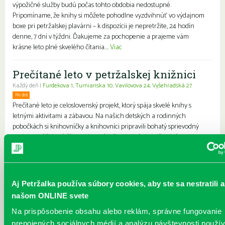
výpožičné služby budú počas tohto obdobia nedostupné.
Pripomíname, že knihy si môžete pohodlne vyzdvihnúť vo výdajnom
boxe pri petržalskej plavárni – k dispozícii je nepretržite, 24 hodín
denne, 7 dní v týždni. Ďakujeme za pochopenie a prajeme vám
krásne leto plné skvelého čítania....
Viac
Prečítané leto v petržalskej knižnici
Každý deň |
Furdekova 1
,
Turnianska 10
,
Vavilovova 24
,
Vyšehradská 27
Pre deti
Rodiny s deťmi
Prečítané leto je celoslovenský projekt, ktorý spája skvelé knihy s
letnými aktivitami a zábavou. Na našich detských a rodinných
pobočkách si knihovníčky a knihovníci pripravili bohatý sprievodný
program zážitkové čítania, hry, súťaže, tvorivé dielničky, kvízy aj
bábkové divadielka. Hlavným cieľom projektu je hravou formou
nasmerovať deti k čítaniu, aby počas prázdnin nestratili záujem o
príbehy, písané slovo a rozvíjanie svojich zručností. Brožúrku k
tohtoročnému Prečítanému letu s...
Viac
Aj Petržalka používa súbory cookies, aby ste sa nestratili a
našom ONLINE svete
Leto v knižnici, knižné burzy aj
Na prispôsobenie obsahu alebo reklám, správne fungovanie
dotyk architektúry
prepojených sociálnych médií a analýzu návštevnosti použ