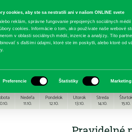
ry cookies, aby ste sa nestratili ani v našom ONLINE svete
lebo reklám, správne fungovanie prepojených sociálnych médií
bory cookies. Informácie o tom, ako používate naše webové st
erom v oblasti sociálnych médií, inzercie a analýzy. Títo partn
GY
SLUŽBY
PODUJATIA
POBOČKY
O KNIŽ
inovať s ďalšími údajmi, ktoré ste im poskytli, alebo ktoré od vá
y.
Preferencie
Štatistiky
Marketing
obota
Nedeľa
Pondelok
Utorok
Streda
Štvrto
0.10.
11.10.
12.10.
13.10.
14.10.
15.10.
Pravidelné 