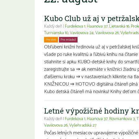
Kubo Club už aj v petržalsk
Každý deň |
Furdekova 1
,
Haanova 37
,
Lietavská 16
,
Prok
Turnianska 10
,
Vavilovova 24
,
Vavilovova 26
,
Vyšehrads
Pre deti
Pre mládež
Rodiny s deťmi
Obľúbení knižní hrdinovia už aj v petržalskej kn
všade po ruke kvalitnú a ľúbivú knihu na čítanie 
stiahnite si apku KUBO-detské knihy do smartf
zaregistrujte sa ⇒ ak nemáte v knižnici žiadnu 
ďalšiemu kroku ⇒ v nastaveniach kliknite na tl
KNIŽNICOU ⇒ HOTOVO digitálna čitáreň plná de
Kubo detská čitáreň má novinku! Knihy deťom čít
Letné výpožičné hodiny k
Každý deň |
Furdekova 1
,
Haanova 37
,
Rovniankova 3
,
T
Vavilovova 26
,
Vyšehradská 27
Počas letných mesiacov upravujeme výpožičné 