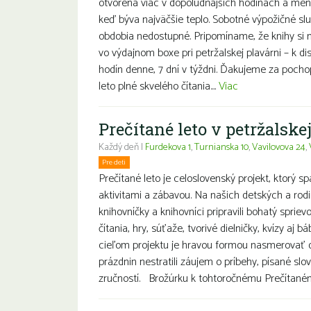
otvorená viac v dopoludňajších hodinách a men
keď býva najväčšie teplo. Sobotné výpožičné sl
obdobia nedostupné. Pripomíname, že knihy si
vo výdajnom boxe pri petržalskej plavárni – k disp
hodín denne, 7 dní v týždni. Ďakujeme za poch
leto plné skvelého čítania....
Viac
Prečítané leto v petržalske
Každý deň |
Furdekova 1
,
Turnianska 10
,
Vavilovova 24
,
Pre deti
Rodiny s deťmi
Prečítané leto je celoslovenský projekt, ktorý sp
aktivitami a zábavou. Na našich detských a rod
knihovníčky a knihovníci pripravili bohatý spri
čítania, hry, súťaže, tvorivé dielničky, kvízy aj 
cieľom projektu je hravou formou nasmerovať de
prázdnin nestratili záujem o príbehy, písané slov
zručností. Brožúrku k tohtoročnému Prečítanému