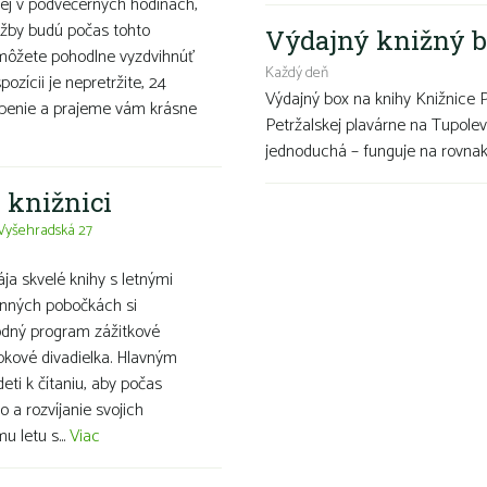
ej v podvečerných hodinách,
užby budú počas tohto
Výdajný knižný b
 môžete pohodlne vyzdvihnúť
Každý deň
ozícii je nepretržite, 24
Výdajný box na knihy Knižnice 
openie a prajeme vám krásne
Petržalskej plavárne na Tupolev
jednoduchá – funguje na rovnako
j knižnici
Vyšehradská 27
ája skvelé knihy s letnými
inných pobočkách si
evodný program zážitkové
bábkové divadielka. Hlavným
ti k čítaniu, aby počas
o a rozvíjanie svojich
 letu s...
Viac