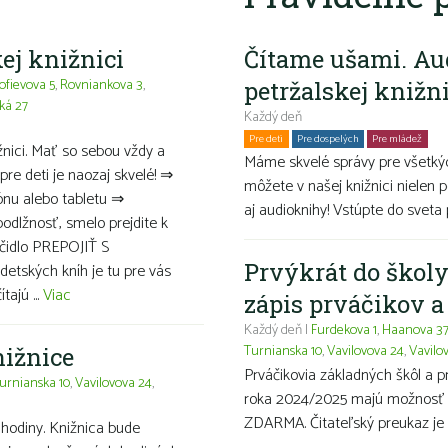
ej knižnici
Čítame ušami. Au
ofievova 5
,
Rovniankova 3
,
petržalskej knižn
ká 27
Každý deň
Pre deti
Pre dospelých
Pre mládež
Ro
ižnici. Mať so sebou vždy a
Máme skvelé správy pre všetkýc
pre deti je naozaj skvelé! ⇒
môžete v našej knižnici nielen p
ónu alebo tabletu ⇒
aj audioknihy! Vstúpte do sveta 
podlžnosť, smelo prejdite k
ačidlo PREPOJIŤ S
Prvýkrát do školy
tských kníh je tu pre vás
ajú ...
Viac
zápis prváčikov 
Každý deň |
Furdekova 1
,
Haanova 3
Turnianska 10
,
Vavilovova 24
,
Vavilo
nižnice
Prváčikovia základných škôl a 
urnianska 10
,
Vavilovova 24
,
roka 2024/2025 majú možnosť ma
ZDARMA. Čitateľský preukaz je 
hodiny. Knižnica bude