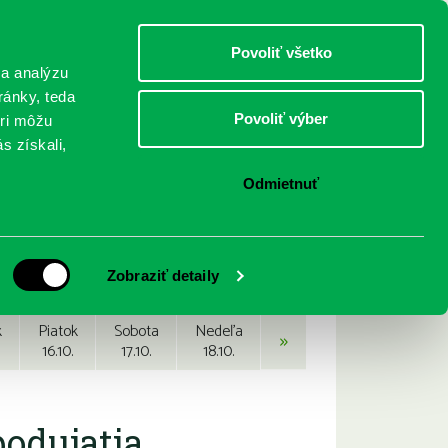
DETI
MLÁDEŽ
DOSPELÍ
Povoliť všetko
 a analýzu
ránky, teda
Povoliť výber
eri môžu
NICI
FEDINOVA
KONTAKTY
s získali,
Odmietnuť
Zobraziť detaily
k
Piatok
Sobota
Nedeľa
»
16.10.
17.10.
18.10.
podujatia