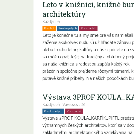
Leto v knižnici, knižné bu
architektúry
Každý deň
Pre deti
Pre dospelých
Pre mládež
Rodiny s deťmi
Seniori
Leto je konečne tu a my sme pre vás namiešali 
zaženie akúkoľvek nudu. Či už hľadáte zábavu pr
alebo trochu letnej kultúry u nás si prídete na s
sa môžu opäť tešiť na tradičný a obľúbený proje
sa naša knižnica s radosťou zapája každý ro
prázdnin spoločne prejdeme rôznymi témami, k
pútavé knižné príbehy. Na našich pobočkách bu.
Výstava 3PROF KOULA_K
Každý deň | Vavilovova 26
Pre dospelých
Pre mládež
Seniori
Výstava 3PROF KOULA_KARFÍK_PIFFL predstavuj
významných českých architektov, ktorí sa v do
zakladateľmi architektonického vzdelávania na 