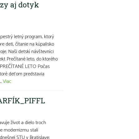
rzy aj dotyk
pestrý letný program, ktorý
e deti, čítanie na kúpalisko
voje. Naši detskí návštevníci
kt Prečítané leto, do ktorého
k. PREČÍTANÉ LETO Počas
toré deťom predstavia
..
Viac
ARFÍK_PIFFL
e život a dielo troch
be modernizmu stali
dnešnej STU v Bratislave: