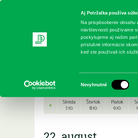
Aj Petržalka používa súbo
Na prispôsobenie obsahu a
návštevnosti používame sú
poskytujeme aj našim partn
REGISTRUJTE SA
ONLINE KATALÓ
príslušné informácie skomb
keď ste používali ich služb
Domov
Podujatia
Podujatia
Výber
Nevyhnutné
súhlasu
Streda
Štvrtok
Piatok
S
«
7.10.
8.10.
9.10.
1
22. august