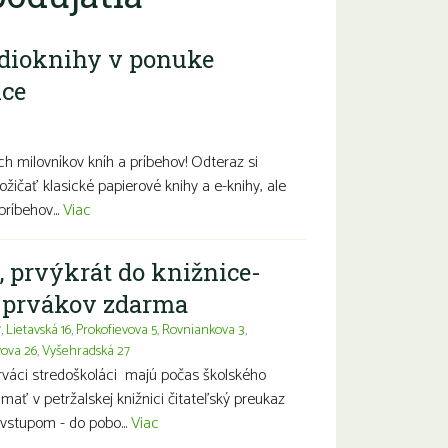
dioknihy v ponuke
ice
diny s deťmi
Seniori
Znevýhodnení
h milovníkov kníh a príbehov! Odteraz si
ožičať klasické papierové knihy a e-knihy, ale
príbehov...
Viac
, prvýkrát do knižnice-
a prvákov zdarma
7
,
Lietavská 16
,
Prokofievova 5
,
Rovniankova 3
,
vova 26
,
Vyšehradská 27
prváci stredoškoláci majú počas školského
ť v petržalskej knižnici čitateľský preukaz
vstupom - do pobo...
Viac