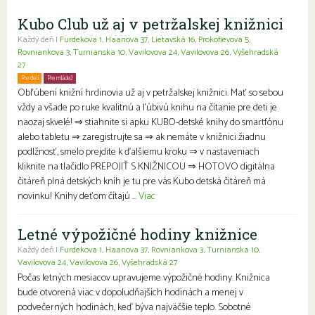
Kubo Club už aj v petržalskej knižnici
Každý deň |
Furdekova 1
,
Haanova 37
,
Lietavská 16
,
Prokofievova 5
,
Rovniankova 3
,
Turnianska 10
,
Vavilovova 24
,
Vavilovova 26
,
Vyšehradská
27
Pre deti
Pre mládež
Rodiny s deťmi
Obľúbení knižní hrdinovia už aj v petržalskej knižnici. Mať so sebou
vždy a všade po ruke kvalitnú a ľúbivú knihu na čítanie pre deti je
naozaj skvelé! ⇒ stiahnite si apku KUBO-detské knihy do smartfónu
alebo tabletu ⇒ zaregistrujte sa ⇒ ak nemáte v knižnici žiadnu
podlžnosť, smelo prejdite k ďalšiemu kroku ⇒ v nastaveniach
kliknite na tlačidlo PREPOJIŤ S KNIŽNICOU ⇒ HOTOVO digitálna
čitáreň plná detských kníh je tu pre vás Kubo detská čitáreň má
novinku! Knihy deťom čítajú ...
Viac
Letné výpožičné hodiny knižnice
Každý deň |
Furdekova 1
,
Haanova 37
,
Rovniankova 3
,
Turnianska 10
,
Vavilovova 24
,
Vavilovova 26
,
Vyšehradská 27
Počas letných mesiacov upravujeme výpožičné hodiny. Knižnica
bude otvorená viac v dopoludňajších hodinách a menej v
podvečerných hodinách, keď býva najväčšie teplo. Sobotné