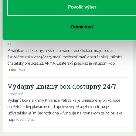
Povoliť výber
Prvýkrát do školy, prvýkrát do
knižnice- zápis prváčikov a prvákov
zdarma
Odmietnuť
Každý deň |
Furdekova 1
,
Haanova 37
,
Lietavská 16
,
Prokofievova 5
,
Rovniankova 3
,
Turnianska 10
,
Vavilovova 24
,
Vavilovova 26
,
Vyšehradská
27
Prváčikovia základných škôl a prváci stredoškoláci majú počas
školského roka 2024/2025 majú možnosť mať v petržalskej knižnici
čitateľský preukaz ZDARMA. Čitateľský preukaz je vstupom - do
pobo...
Viac
Výdajný knižný box dostupný 24/7
Každý deň
Výdajný box na knihy Knižnice Petržalka je umiestnený pri vchode
do Petržalskej plavárne na Tupolevovej 7B a jeho obsluha je
užívateľsky veľmi jednoduchá – funguje na rovnakom princípe, ako
napríklad ...
Viac