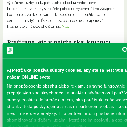
výpožičné služby budú počas tohto obdobia nedostupné.
Pripomíname, že knihy si môžete pohodlne vyzdvihnúť vo výdajnom
boxe pri petržalskej plavárni – k dispozícii je nepretržite, 24 hodín
denne, 7 dní v týždni. Ďakujeme za pochopenie a prajeme vám
krásne leto plné skvelého čítania....
Viac
Prečítané leto v petržalskej knižnici
Každý deň |
Furdekova 1
,
Turnianska 10
,
Vavilovova 24
,
Vyšehradská 27
Pre deti
Rodiny s deťmi
Prečítané leto je celoslovenský projekt, ktorý spája skvelé knihy s
letnými aktivitami a zábavou. Na našich detských a rodinných
Aj Petržalka používa súbory cookies, aby ste sa nestratili a
pobočkách si knihovníčky a knihovníci pripravili bohatý sprievodný
program zážitkové čítania, hry, súťaže, tvorivé dielničky, kvízy aj
našom ONLINE svete
bábkové divadielka. Hlavným cieľom projektu je hravou formou
Na prispôsobenie obsahu alebo reklám, správne fungovanie
nasmerovať deti k čítaniu, aby počas prázdnin nestratili záujem o
prepojených sociálnych médií a analýzu návštevnosti použ
príbehy, písané slovo a rozvíjanie svojich zručností. Brožúrku k
súbory cookies. Informácie o tom, ako používate naše webo
tohtoročnému Prečítanému letu s...
Viac
stránky, teda poskytujeme aj našim partnerom v oblasti soci
médií, inzercie a analýzy. Títo partneri môžu príslušné infor
Leto v knižnici, knižné burzy aj
skombinovať s ďalšími údajmi, ktoré ste im poskytli, alebo k
dotyk architektúry
vás získali, keď ste používali ich služby.