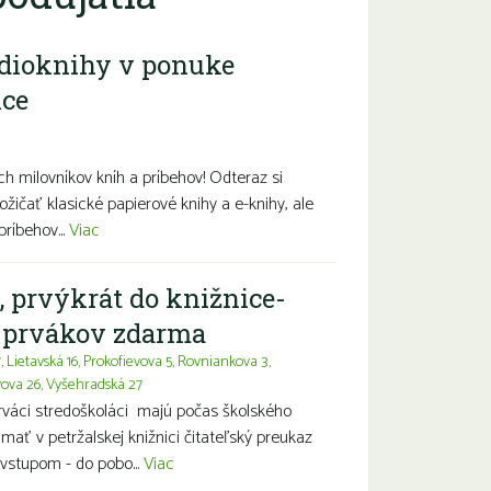
dioknihy v ponuke
ice
diny s deťmi
Seniori
Znevýhodnení
h milovníkov kníh a príbehov! Odteraz si
ožičať klasické papierové knihy a e-knihy, ale
príbehov...
Viac
, prvýkrát do knižnice-
a prvákov zdarma
7
,
Lietavská 16
,
Prokofievova 5
,
Rovniankova 3
,
vova 26
,
Vyšehradská 27
prváci stredoškoláci majú počas školského
ť v petržalskej knižnici čitateľský preukaz
vstupom - do pobo...
Viac