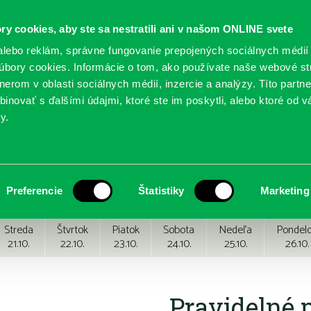
ry cookies, aby ste sa nestratili ani v našom ONLINE svete
lebo reklám, správne fungovanie prepojených sociálnych médií
bory cookies. Informácie o tom, ako používate naše webové st
erom v oblasti sociálnych médií, inzercie a analýzy. Títo partn
GY
SLUŽBY
PODUJATIA
POBOČKY
O KNIŽ
inovať s ďalšími údajmi, ktoré ste im poskytli, alebo ktoré od vá
y.
Preferencie
Štatistiky
Marketing
Streda
Štvrtok
Piatok
Sobota
Nedeľa
Pondel
21.10.
22.10.
23.10.
24.10.
25.10.
26.10.
Pravidelné 