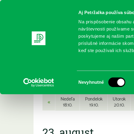
Aj Petržalka používa súbo
Na prispôsobenie obsahu a
návštevnosti používame sú
poskytujeme aj našim partn
REGISTRUJTE SA
ONLINE KATALÓ
príslušné informácie skomb
keď ste používali ich služb
Domov
Podujatia
Podujatia
Výber
Nevyhnutné
súhlasu
Nedeľa
Pondelok
Utorok
«
18.10.
19.10.
20.10.
23. august