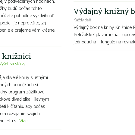
ej v podvečerných hodinách,
užby budú počas tohto
Výdajný knižný b
 môžete pohodlne vyzdvihnúť
Každý deň
ozícii je nepretržite, 24
Výdajný box na knihy Knižnice 
openie a prajeme vám krásne
Petržalskej plavárne na Tupolev
jednoduchá – funguje na rovnako
j knižnici
Vyšehradská 27
ája skvelé knihy s letnými
inných pobočkách si
evodný program zážitkové
bábkové divadielka. Hlavným
ti k čítaniu, aby počas
o a rozvíjanie svojich
 letu s...
Viac