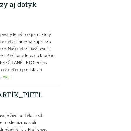
rzy aj dotyk
pestrý letný program, ktorý
e deti, čítanie na kúpalisko
voje. Naši detskí návštevníci
kt Prečítané leto, do ktorého
k. PREČÍTANÉ LETO Počas
toré deťom predstavia
..
Viac
ARFÍK_PIFFL
e život a dielo troch
be modernizmu stali
dnešnej STU v Bratislave: