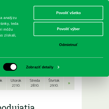
DETI
MLÁDEŽ
DOSPELÍ
Povoliť všetko
 a analýzu
ránky, teda
Povoliť výber
eri môžu
NICI
FEDINOVA
KONTAKTY
s získali,
Odmietnuť
Zobraziť detaily
ok
Utorok
Streda
Štvrtok
»
27.10.
28.10.
29.10.
podujatia