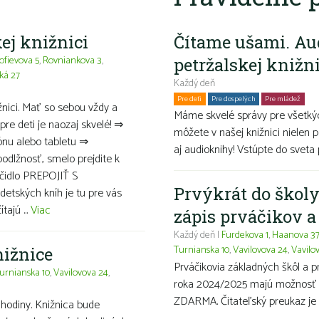
ej knižnici
Čítame ušami. Au
ofievova 5
,
Rovniankova 3
,
petržalskej knižn
ká 27
Každý deň
Pre deti
Pre dospelých
Pre mládež
Ro
ižnici. Mať so sebou vždy a
Máme skvelé správy pre všetkýc
pre deti je naozaj skvelé! ⇒
môžete v našej knižnici nielen p
ónu alebo tabletu ⇒
aj audioknihy! Vstúpte do sveta 
podlžnosť, smelo prejdite k
ačidlo PREPOJIŤ S
Prvýkrát do školy
tských kníh je tu pre vás
ajú ...
Viac
zápis prváčikov 
Každý deň |
Furdekova 1
,
Haanova 3
Turnianska 10
,
Vavilovova 24
,
Vavilo
nižnice
Prváčikovia základných škôl a 
urnianska 10
,
Vavilovova 24
,
roka 2024/2025 majú možnosť ma
ZDARMA. Čitateľský preukaz je 
hodiny. Knižnica bude