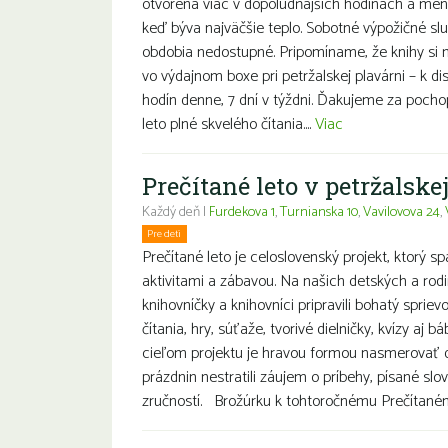
otvorená viac v dopoludňajších hodinách a men
keď býva najväčšie teplo. Sobotné výpožičné sl
obdobia nedostupné. Pripomíname, že knihy si
vo výdajnom boxe pri petržalskej plavárni – k disp
hodín denne, 7 dní v týždni. Ďakujeme za poch
leto plné skvelého čítania....
Viac
Prečítané leto v petržalske
Každý deň |
Furdekova 1
,
Turnianska 10
,
Vavilovova 24
,
Pre deti
Rodiny s deťmi
Prečítané leto je celoslovenský projekt, ktorý sp
aktivitami a zábavou. Na našich detských a rod
knihovníčky a knihovníci pripravili bohatý spri
čítania, hry, súťaže, tvorivé dielničky, kvízy aj 
cieľom projektu je hravou formou nasmerovať de
prázdnin nestratili záujem o príbehy, písané slov
zručností. Brožúrku k tohtoročnému Prečítanému