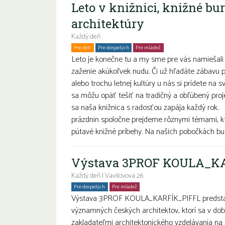
Leto v knižnici, knižné bu
architektúry
Každý deň
Pre deti
Pre dospelých
Pre mládež
Rodiny s deťmi
Seniori
Leto je konečne tu a my sme pre vás namiešali 
zaženie akúkoľvek nudu. Či už hľadáte zábavu pr
alebo trochu letnej kultúry u nás si prídete na s
sa môžu opäť tešiť na tradičný a obľúbený proje
sa naša knižnica s radosťou zapája každý ro
prázdnin spoločne prejdeme rôznymi témami, k
pútavé knižné príbehy. Na našich pobočkách bu.
Výstava 3PROF KOULA_K
Každý deň | Vavilovova 26
Pre dospelých
Pre mládež
Seniori
Výstava 3PROF KOULA_KARFÍK_PIFFL predstavuj
významných českých architektov, ktorí sa v do
zakladateľmi architektonického vzdelávania na 