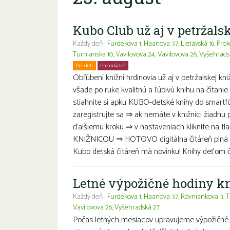
Kubo Club už aj v petržalsk
Každý deň |
Furdekova 1
,
Haanova 37
,
Lietavská 16
,
Prok
Turnianska 10
,
Vavilovova 24
,
Vavilovova 26
,
Vyšehrads
Pre deti
Pre mládež
Rodiny s deťmi
Obľúbení knižní hrdinovia už aj v petržalskej kn
všade po ruke kvalitnú a ľúbivú knihu na čítanie 
stiahnite si apku KUBO-detské knihy do smartf
zaregistrujte sa ⇒ ak nemáte v knižnici žiadnu 
ďalšiemu kroku ⇒ v nastaveniach kliknite na tl
KNIŽNICOU ⇒ HOTOVO digitálna čitáreň plná de
Kubo detská čitáreň má novinku! Knihy deťom čít
Letné výpožičné hodiny k
Každý deň |
Furdekova 1
,
Haanova 37
,
Rovniankova 3
,
T
Vavilovova 26
,
Vyšehradská 27
Počas letných mesiacov upravujeme výpožičné 