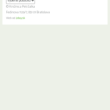
© Knižnica Petržalka
Fedinova 1129/7, 851 01 Bratislava
Web od
2day.sk