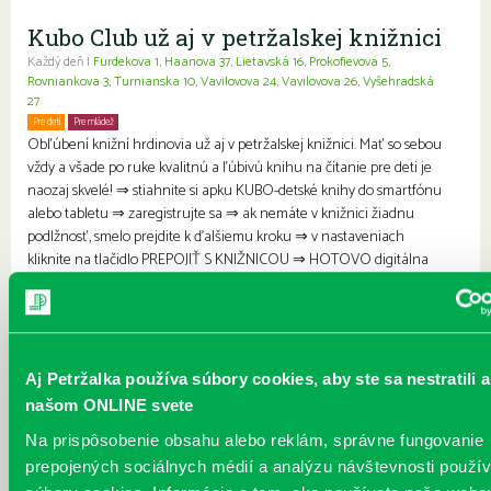
Kubo Club už aj v petržalskej knižnici
Každý deň |
Furdekova 1
,
Haanova 37
,
Lietavská 16
,
Prokofievova 5
,
Rovniankova 3
,
Turnianska 10
,
Vavilovova 24
,
Vavilovova 26
,
Vyšehradská
27
Pre deti
Pre mládež
Rodiny s deťmi
Obľúbení knižní hrdinovia už aj v petržalskej knižnici. Mať so sebou
vždy a všade po ruke kvalitnú a ľúbivú knihu na čítanie pre deti je
naozaj skvelé! ⇒ stiahnite si apku KUBO-detské knihy do smartfónu
alebo tabletu ⇒ zaregistrujte sa ⇒ ak nemáte v knižnici žiadnu
podlžnosť, smelo prejdite k ďalšiemu kroku ⇒ v nastaveniach
kliknite na tlačidlo PREPOJIŤ S KNIŽNICOU ⇒ HOTOVO digitálna
čitáreň plná detských kníh je tu pre vás Kubo detská čitáreň má
novinku! Knihy deťom čítajú ...
Viac
Výstava 3PROF
Aj Petržalka používa súbory cookies, aby ste sa nestratili a
KOULA_KARFÍK_PIFFL
našom ONLINE svete
Každý deň | Vavilovova 26
Na prispôsobenie obsahu alebo reklám, správne fungovanie
Pre dospelých
Pre mládež
Seniori
Výstava 3PROF KOULA_KARFÍK_PIFFL predstavuje život a dielo troch
prepojených sociálnych médií a analýzu návštevnosti použ
významných českých architektov, ktorí sa v dobe modernizmu stali