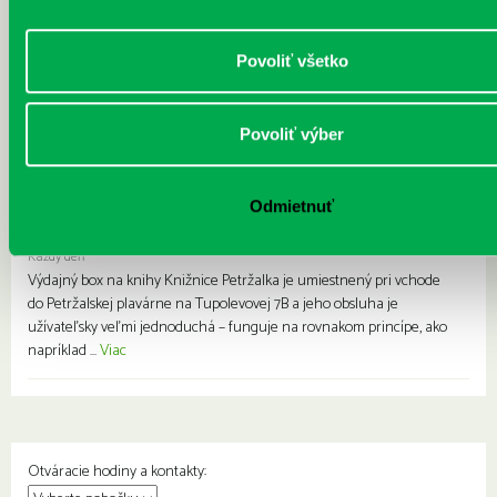
zdarma
Každý deň |
Furdekova 1
,
Haanova 37
,
Lietavská 16
,
Prokofievova 5
,
Rovniankova 3
,
Turnianska 10
,
Vavilovova 24
,
Vavilovova 26
,
Vyšehradská
Povoliť všetko
27
Prváčikovia základných škôl a prváci stredoškoláci majú počas
školského roka 2024/2025 majú možnosť mať v petržalskej knižnici
Povoliť výber
čitateľský preukaz ZDARMA. Čitateľský preukaz je vstupom - do
pobo...
Viac
Odmietnuť
Výdajný knižný box dostupný 24/7
Každý deň
Výdajný box na knihy Knižnice Petržalka je umiestnený pri vchode
do Petržalskej plavárne na Tupolevovej 7B a jeho obsluha je
užívateľsky veľmi jednoduchá – funguje na rovnakom princípe, ako
napríklad ...
Viac
Otváracie hodiny a kontakty: