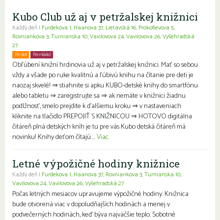
Kubo Club už aj v petržalskej knižnici
Každý deň |
Furdekova 1
,
Haanova 37
,
Lietavská 16
,
Prokofievova 5
,
Rovniankova 3
,
Turnianska 10
,
Vavilovova 24
,
Vavilovova 26
,
Vyšehradská
27
Pre deti
Pre mládež
Rodiny s deťmi
Obľúbení knižní hrdinovia už aj v petržalskej knižnici. Mať so sebou
vždy a všade po ruke kvalitnú a ľúbivú knihu na čítanie pre deti je
naozaj skvelé! ⇒ stiahnite si apku KUBO-detské knihy do smartfónu
alebo tabletu ⇒ zaregistrujte sa ⇒ ak nemáte v knižnici žiadnu
podlžnosť, smelo prejdite k ďalšiemu kroku ⇒ v nastaveniach
kliknite na tlačidlo PREPOJIŤ S KNIŽNICOU ⇒ HOTOVO digitálna
čitáreň plná detských kníh je tu pre vás Kubo detská čitáreň má
novinku! Knihy deťom čítajú ...
Viac
Letné výpožičné hodiny knižnice
Každý deň |
Furdekova 1
,
Haanova 37
,
Rovniankova 3
,
Turnianska 10
,
Vavilovova 24
,
Vavilovova 26
,
Vyšehradská 27
Počas letných mesiacov upravujeme výpožičné hodiny. Knižnica
bude otvorená viac v dopoludňajších hodinách a menej v
podvečerných hodinách, keď býva najväčšie teplo. Sobotné