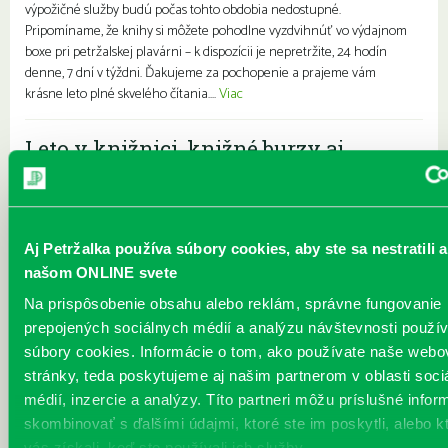
výpožičné služby budú počas tohto obdobia nedostupné.
Pripomíname, že knihy si môžete pohodlne vyzdvihnúť vo výdajnom
boxe pri petržalskej plavárni – k dispozícii je nepretržite, 24 hodín
denne, 7 dní v týždni. Ďakujeme za pochopenie a prajeme vám
krásne leto plné skvelého čítania....
Viac
Leto v knižnici, knižné burzy aj
dotyk architektúry
Každý deň
Pre deti
Pre dospelých
Pre mládež
Rodiny s deťmi
Seniori
Leto je konečne tu a my sme pre vás namiešali pestrý letný program,
Aj Petržalka používa súbory cookies, aby ste sa nestratili a
ktorý zaženie akúkoľvek nudu. Či už hľadáte zábavu pre deti, čítanie
našom ONLINE svete
na kúpalisko alebo trochu letnej kultúry u nás si prídete na svoje.
Naši detskí návštevníci sa môžu opäť tešiť na tradičný a obľúbený
Na prispôsobenie obsahu alebo reklám, správne fungovanie
projekt Prečítané leto, do ktorého sa naša knižnica s radosťou
prepojených sociálnych médií a analýzu návštevnosti použ
zapája každý rok. PREČÍTANÉ LETO Počas prázdnin spoločne
súbory cookies. Informácie o tom, ako používate naše webo
prejdeme rôznymi témami, ktoré deťom predstavia pútavé knižné
stránky, teda poskytujeme aj našim partnerom v oblasti soci
príbehy. Na našich pobočkách bu...
Viac
médií, inzercie a analýzy. Títo partneri môžu príslušné infor
skombinovať s ďalšími údajmi, ktoré ste im poskytli, alebo k
Výstava 3PROF
vás získali, keď ste používali ich služby.