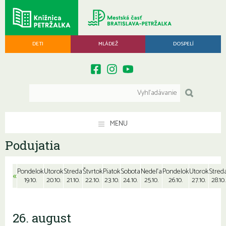
DETI
MLÁDEŽ
DOSPELÍ
MENU
Podujatia
Pondelok
Utorok
Streda
Štvrtok
Piatok
Sobota
Nedeľa
Pondelok
Utorok
Stred
«
19.10.
20.10.
21.10.
22.10.
23.10.
24.10.
25.10.
26.10.
27.10.
28.10.
26. august