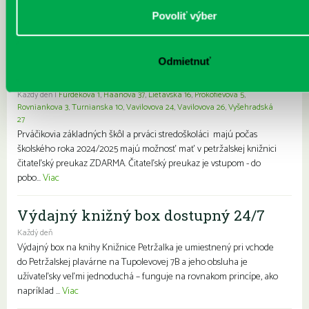
knihy a e-knihy, ale aj audioknihy! Vstúpte do sveta príbehov...
Viac
Povoliť výber
Prvýkrát do školy, prvýkrát do
knižnice- zápis prváčikov a prvákov
Odmietnuť
zdarma
Každý deň |
Furdekova 1
,
Haanova 37
,
Lietavská 16
,
Prokofievova 5
,
Rovniankova 3
,
Turnianska 10
,
Vavilovova 24
,
Vavilovova 26
,
Vyšehradská
27
Prváčikovia základných škôl a prváci stredoškoláci majú počas
školského roka 2024/2025 majú možnosť mať v petržalskej knižnici
čitateľský preukaz ZDARMA. Čitateľský preukaz je vstupom - do
pobo...
Viac
Výdajný knižný box dostupný 24/7
Každý deň
Výdajný box na knihy Knižnice Petržalka je umiestnený pri vchode
do Petržalskej plavárne na Tupolevovej 7B a jeho obsluha je
užívateľsky veľmi jednoduchá – funguje na rovnakom princípe, ako
napríklad ...
Viac