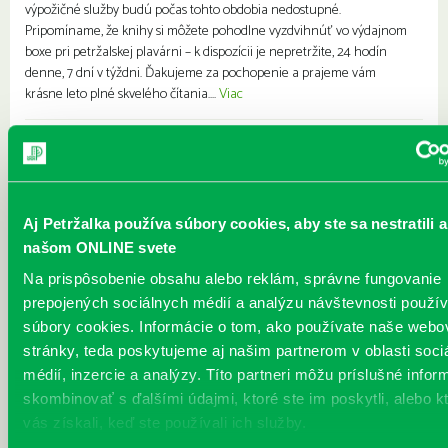
výpožičné služby budú počas tohto obdobia nedostupné.
Pripomíname, že knihy si môžete pohodlne vyzdvihnúť vo výdajnom
boxe pri petržalskej plavárni – k dispozícii je nepretržite, 24 hodín
denne, 7 dní v týždni. Ďakujeme za pochopenie a prajeme vám
krásne leto plné skvelého čítania....
Viac
Leto v knižnici, knižné burzy aj
dotyk architektúry
Každý deň
Pre deti
Pre dospelých
Pre mládež
Rodiny s deťmi
Seniori
Aj Petržalka používa súbory cookies, aby ste sa nestratili a
Leto je konečne tu a my sme pre vás namiešali pestrý letný program,
našom ONLINE svete
ktorý zaženie akúkoľvek nudu. Či už hľadáte zábavu pre deti, čítanie
na kúpalisko alebo trochu letnej kultúry u nás si prídete na svoje.
Na prispôsobenie obsahu alebo reklám, správne fungovanie
Naši detskí návštevníci sa môžu opäť tešiť na tradičný a obľúbený
prepojených sociálnych médií a analýzu návštevnosti použ
projekt Prečítané leto, do ktorého sa naša knižnica s radosťou
súbory cookies. Informácie o tom, ako používate naše webo
zapája každý rok. PREČÍTANÉ LETO Počas prázdnin spoločne
stránky, teda poskytujeme aj našim partnerom v oblasti soci
prejdeme rôznymi témami, ktoré deťom predstavia pútavé knižné
médií, inzercie a analýzy. Títo partneri môžu príslušné infor
príbehy. Na našich pobočkách bu...
Viac
skombinovať s ďalšími údajmi, ktoré ste im poskytli, alebo k
vás získali, keď ste používali ich služby.
Výstava 3PROF