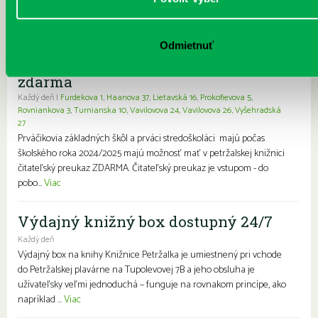
knihy a e-knihy, ale aj audioknihy! Vstúpte do sveta príbehov...
Viac
Prvýkrát do školy, prvýkrát do
Odmietnuť
knižnice- zápis prváčikov a prvákov
zdarma
Každý deň |
Furdekova 1
,
Haanova 37
,
Lietavská 16
,
Prokofievova 5
,
Rovniankova 3
,
Turnianska 10
,
Vavilovova 24
,
Vavilovova 26
,
Vyšehradská
27
Prváčikovia základných škôl a prváci stredoškoláci majú počas
školského roka 2024/2025 majú možnosť mať v petržalskej knižnici
čitateľský preukaz ZDARMA. Čitateľský preukaz je vstupom - do
pobo...
Viac
Výdajný knižný box dostupný 24/7
Každý deň
Výdajný box na knihy Knižnice Petržalka je umiestnený pri vchode
do Petržalskej plavárne na Tupolevovej 7B a jeho obsluha je
užívateľsky veľmi jednoduchá – funguje na rovnakom princípe, ako
napríklad ...
Viac