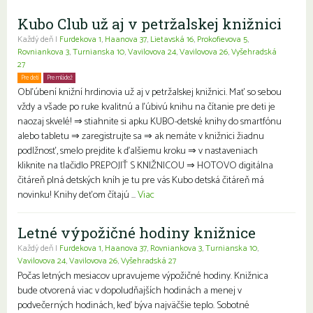
Kubo Club už aj v petržalskej knižnici
Každý deň |
Furdekova 1
,
Haanova 37
,
Lietavská 16
,
Prokofievova 5
,
Rovniankova 3
,
Turnianska 10
,
Vavilovova 24
,
Vavilovova 26
,
Vyšehradská
27
Pre deti
Pre mládež
Rodiny s deťmi
Obľúbení knižní hrdinovia už aj v petržalskej knižnici. Mať so sebou
vždy a všade po ruke kvalitnú a ľúbivú knihu na čítanie pre deti je
naozaj skvelé! ⇒ stiahnite si apku KUBO-detské knihy do smartfónu
alebo tabletu ⇒ zaregistrujte sa ⇒ ak nemáte v knižnici žiadnu
podlžnosť, smelo prejdite k ďalšiemu kroku ⇒ v nastaveniach
kliknite na tlačidlo PREPOJIŤ S KNIŽNICOU ⇒ HOTOVO digitálna
čitáreň plná detských kníh je tu pre vás Kubo detská čitáreň má
novinku! Knihy deťom čítajú ...
Viac
Letné výpožičné hodiny knižnice
Každý deň |
Furdekova 1
,
Haanova 37
,
Rovniankova 3
,
Turnianska 10
,
Vavilovova 24
,
Vavilovova 26
,
Vyšehradská 27
Počas letných mesiacov upravujeme výpožičné hodiny. Knižnica
bude otvorená viac v dopoludňajších hodinách a menej v
podvečerných hodinách, keď býva najväčšie teplo. Sobotné