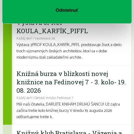
program, ktorý zaženie akúkoľvek nudu. Či už hľadáte zábavu
pre deti, čítanie na kúpalisko ...
Odmietnuť
Výstava 3PROF
KOULA_KARFÍK_PIFFL
Každý deň | Vavilovova 26
Výstava 3PROF KOULA_KARFÍK_PIFFL predstavuje život a dielo
troch významných českých architektov, ktorí sa v dobe
modernizmu stali zakladateľmi archite...
Knižná burza v blízkosti novej
knižnice na Fedinovej 7 - 3. kolo- 19.
08. 2026
Každý deň | Detské ihrisko Fedinova 7
Milí naši čitatelia, DARUJTE KNIHÁM DRUHÚ ŠANCU! Už zajtra
začína tretie kolo knižnej burzy V stredu 19. augusta 2026
odštartujeme tretie k...
Knižný klub Bratislava - Väzenia a