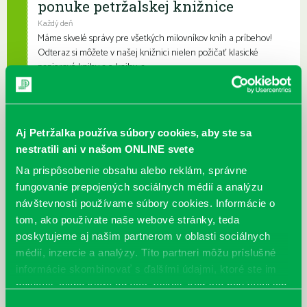
ponuke petržalskej knižnice
Každý deň
Máme skvelé správy pre všetkých milovníkov kníh a príbehov!
Odteraz si môžete v našej knižnici nielen požičať klasické
papierové knihy a e-knihy, a...
Výdajný knižný box dostupný 24/7
Každý deň
Aj Petržalka používa súbory cookies, aby ste sa
Výdajný box na knihy Knižnice Petržalka je umiestnený pri
nestratili ani v našom ONLINE svete
vchode do Petržalskej plavárne na Tupolevovej 7B a jeho obsluha
je užívateľsky veľmi jednodu...
Na prispôsobenie obsahu alebo reklám, správne
fungovanie prepojených sociálnych médií a analýzu
Kubo Club už aj v petržalskej
návštevnosti používame súbory cookies. Informácie o
knižnici
tom, ako používate naše webové stránky, teda
poskytujeme aj našim partnerom v oblasti sociálnych
Každý deň |
Furdekova 1
,
Haanova 37
,
Lietavská 16
,
Prokofievova 5
,
Rovniankova 3
,
Turnianska 10
,
Vavilovova 24
,
Vavilovova 26
,
médií, inzercie a analýzy. Títo partneri môžu príslušné
Vyšehradská 27
informácie skombinovať s ďalšími údajmi, ktoré ste im
Obľúbení knižní hrdinovia už aj v petržalskej knižnici. Mať so
poskytli, alebo ktoré od vás získali, keď ste používali ich
sebou vždy a všade po ruke kvalitnú a ľúbivú knihu na čítanie pre
služby.
deti je naozaj skv...
Výber