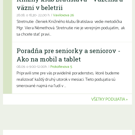
väzni v beletrii
28.08. o 18,30- 22,00 h. |
Vavilovova 26
Stretnutie členiek Knižného klubu Bratislava vedie metodička
Mgr. Viera Némethová. Stretnutie nie je verejným podujatím, ak
sa chcete stať pravi...
Poradňa pre seniorky a seniorov -
Ako na mobil a tablet
08.09. o 9:00-12:00h. |
Prokofievova 5
Pripravili sme pre vás pravidelné poradenstvo, ktoré budeme
realizovať každý druhý utorok v mesiaci. Tieto podujatia sú
smerované najmä na ľudí v ...
VŠETKY PODUJATIA