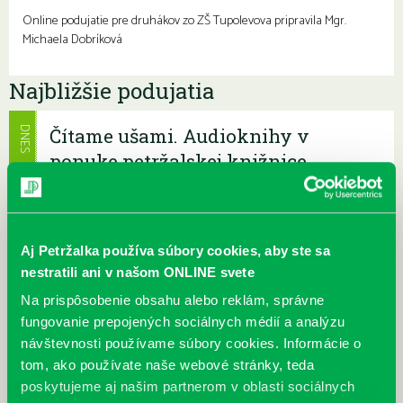
Online podujatie pre druhákov zo ZŠ Tupolevova pripravila Mgr.
Michaela Dobríková
Najbližšie podujatia
Čítame ušami. Audioknihy v
DNES
ponuke petržalskej knižnice
Každý deň
Máme skvelé správy pre všetkých milovníkov kníh a príbehov!
Odteraz si môžete v našej knižnici nielen požičať klasické
papierové knihy a e-knihy, a...
Aj Petržalka používa súbory cookies, aby ste sa
nestratili ani v našom ONLINE svete
Výdajný knižný box dostupný 24/7
Na prispôsobenie obsahu alebo reklám, správne
Každý deň
fungovanie prepojených sociálnych médií a analýzu
Výdajný box na knihy Knižnice Petržalka je umiestnený pri
návštevnosti používame súbory cookies. Informácie o
vchode do Petržalskej plavárne na Tupolevovej 7B a jeho obsluha
tom, ako používate naše webové stránky, teda
je užívateľsky veľmi jednodu...
poskytujeme aj našim partnerom v oblasti sociálnych