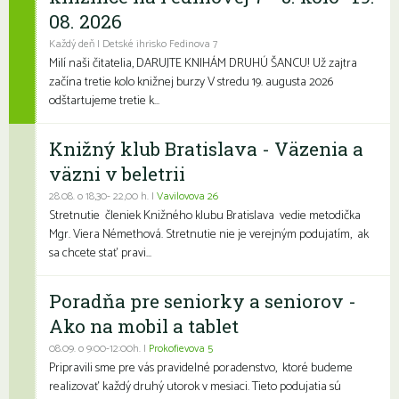
08. 2026
Každý deň | Detské ihrisko Fedinova 7
Milí naši čitatelia, DARUJTE KNIHÁM DRUHÚ ŠANCU! Už zajtra
začína tretie kolo knižnej burzy V stredu 19. augusta 2026
odštartujeme tretie k...
Knižný klub Bratislava - Väzenia a
väzni v beletrii
28.08. o 18,30- 22,00 h. |
Vavilovova 26
Stretnutie členiek Knižného klubu Bratislava vedie metodička
Mgr. Viera Némethová. Stretnutie nie je verejným podujatím, ak
sa chcete stať pravi...
Poradňa pre seniorky a seniorov -
Ako na mobil a tablet
08.09. o 9:00-12:00h. |
Prokofievova 5
Pripravili sme pre vás pravidelné poradenstvo, ktoré budeme
realizovať každý druhý utorok v mesiaci. Tieto podujatia sú