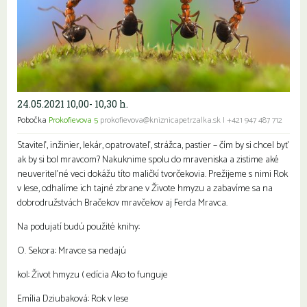
24.05.2021 10,00- 10,30 h.
Pobočka
Prokofievova 5
prokofievova@kniznicapetrzalka.sk
|
+421 947 487 712
Staviteľ, inžinier, lekár, opatrovateľ, strážca, pastier – čím by si chcel byť
ak by si bol mravcom? Nakuknime spolu do mraveniska a zistime aké
neuveriteľné veci dokážu títo maličkí tvorčekovia. Prežijeme s nimi Rok
v lese, odhalíme ich tajné zbrane v Živote hmyzu a zabavíme sa na
dobrodružstvách Bračekov mravčekov aj Ferda Mravca.
Na podujatí budú použité knihy:
O. Sekora: Mravce sa nedajú
kol: Život hmyzu ( edícia Ako to funguje
Emília Dziubaková: Rok v lese