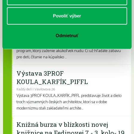
pobočkách si knihovní...
Povoliť výber
Leto v knižnici, knižné burzy aj
dotyk architektúry
Odmietnuť
Každý deň
Leto je konečne tu a my sme pre vás namiešali pestrý letný
program, ktorý zaženie akúkoľvek nudu. Či už hľadáte zábavu
pre deti, čítanie na kúpalisko ...
Výstava 3PROF
KOULA_KARFÍK_PIFFL
Každý deň | Vavilovova 26
Výstava 3PROF KOULA_KARFÍK_PIFFL predstavuje život a dielo
troch významných českých architektov, ktorí sa v dobe
modernizmu stali zakladateľmi archite...
Knižná burza v blízkosti novej
knižnice na Fedinovej 7 - 3. kolo- 19.