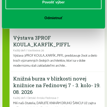
Povoliť výber
dotyk architektúry
Každý deň
Leto je konečne tu a my sme pre vás namiešali pestrý letný
Odmietnuť
program, ktorý zaženie akúkoľvek nudu. Či už hľadáte zábavu
pre deti, čítanie na kúpalisko ...
Výstava 3PROF
KOULA_KARFÍK_PIFFL
Každý deň | Vavilovova 26
Výstava 3PROF KOULA_KARFÍK_PIFFL predstavuje život a dielo
troch významných českých architektov, ktorí sa v dobe
modernizmu stali zakladateľmi archite...
Knižná burza v blízkosti novej
knižnice na Fedinovej 7 - 3. kolo- 19.
08. 2026
Každý deň | Detské ihrisko Fedinova 7
Milí naši čitatelia, DARUJTE KNIHÁM DRUHÚ ŠANCU! Už zajtra