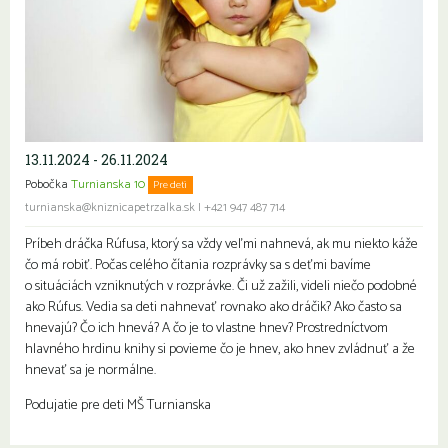
13.11.2024 - 26.11.2024
Pobočka
Turnianska 10
Pre deti
Rodiny s deťmi
turnianska@kniznicapetrzalka.sk
|
+421 947 487 714
Príbeh dráčka Rúfusa, ktorý sa vždy veľmi nahnevá, ak mu niekto káže
čo má robiť. Počas celého čítania rozprávky sa s deťmi bavíme
o situáciách vzniknutých v rozprávke. Či už zažili, videli niečo podobné
ako Rúfus. Vedia sa deti nahnevať rovnako ako dráčik? Ako často sa
hnevajú? Čo ich hnevá? A čo je to vlastne hnev? Prostredníctvom
hlavného hrdinu knihy si povieme čo je hnev, ako hnev zvládnuť a že
hnevať sa je normálne.
Podujatie pre deti MŠ Turnianska