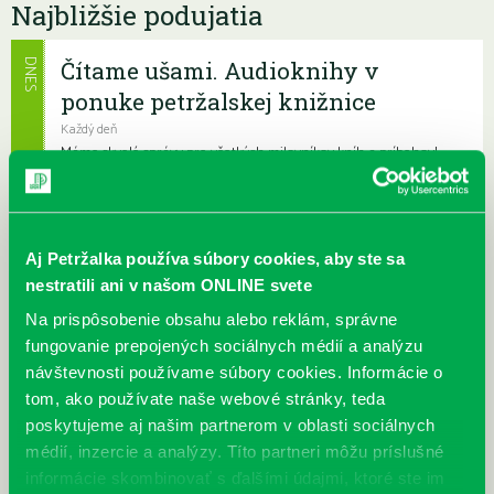
Najbližšie podujatia
Čítame ušami. Audioknihy v
DNES
ponuke petržalskej knižnice
Každý deň
Máme skvelé správy pre všetkých milovníkov kníh a príbehov!
Odteraz si môžete v našej knižnici nielen požičať klasické
papierové knihy a e-knihy, a...
Výdajný knižný box dostupný 24/7
Aj Petržalka používa súbory cookies, aby ste sa
nestratili ani v našom ONLINE svete
Každý deň
Výdajný box na knihy Knižnice Petržalka je umiestnený pri
Na prispôsobenie obsahu alebo reklám, správne
vchode do Petržalskej plavárne na Tupolevovej 7B a jeho obsluha
fungovanie prepojených sociálnych médií a analýzu
je užívateľsky veľmi jednodu...
návštevnosti používame súbory cookies. Informácie o
tom, ako používate naše webové stránky, teda
Kubo Club už aj v petržalskej
poskytujeme aj našim partnerom v oblasti sociálnych
knižnici
médií, inzercie a analýzy. Títo partneri môžu príslušné
Každý deň |
Furdekova 1
,
Haanova 37
,
Lietavská 16
,
Prokofievova 5
,
informácie skombinovať s ďalšími údajmi, ktoré ste im
Rovniankova 3
,
Turnianska 10
,
Vavilovova 24
,
Vavilovova 26
,