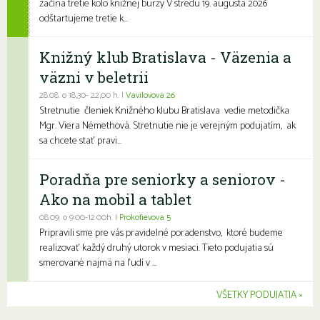
začína tretie kolo knižnej burzy V stredu 19. augusta 2026
odštartujeme tretie k...
Knižný klub Bratislava - Väzenia a
väzni v beletrii
28.08. o 18,30- 22,00 h. |
Vavilovova 26
Stretnutie členiek Knižného klubu Bratislava vedie metodička
Mgr. Viera Némethová. Stretnutie nie je verejným podujatím, ak
sa chcete stať pravi...
Poradňa pre seniorky a seniorov -
Ako na mobil a tablet
08.09. o 9:00-12:00h. |
Prokofievova 5
Pripravili sme pre vás pravidelné poradenstvo, ktoré budeme
realizovať každý druhý utorok v mesiaci. Tieto podujatia sú
smerované najmä na ľudí v ...
VŠETKY PODUJATIA