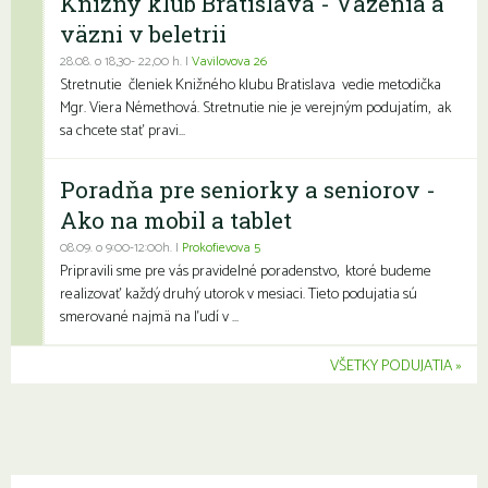
Knižný klub Bratislava - Väzenia a
väzni v beletrii
28.08. o 18,30- 22,00 h. |
Vavilovova 26
Stretnutie členiek Knižného klubu Bratislava vedie metodička
Mgr. Viera Némethová. Stretnutie nie je verejným podujatím, ak
sa chcete stať pravi...
Poradňa pre seniorky a seniorov -
Ako na mobil a tablet
08.09. o 9:00-12:00h. |
Prokofievova 5
Pripravili sme pre vás pravidelné poradenstvo, ktoré budeme
realizovať každý druhý utorok v mesiaci. Tieto podujatia sú
smerované najmä na ľudí v ...
VŠETKY PODUJATIA