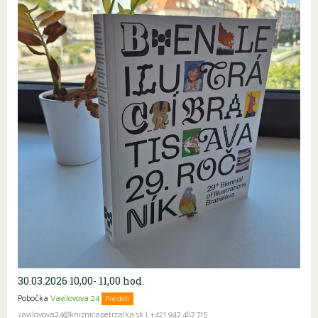
30.03.2026 10,00- 11,00 hod.
Pobočka
Vavilovova 24
Pre deti
vavilovova24@kniznicapetrzalka.sk
|
+421 947 487 715