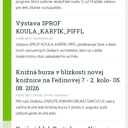
program, ktorý zaženie akúkoľvek nudu. Či už hľadáte zábavu
pre deti, čítanie na kúpalisko ...
Výstava 3PROF
KOULA_KARFÍK_PIFFL
Každý deň | Vavilovova 26
Výstava 3PROF KOULA_KARFÍK_PIFFL predstavuje život a dielo
troch významných českých architektov, ktorí sa v dobe
modernizmu stali zakladateľmi archite...
Knižná burza v blízkosti novej
knižnice na Fedinovej 7 - 2. kolo- 05.
08. 2026
Každý deň | Detské ihrisko Fedinova 7
Milí naši čitatelia, DARUJTE KNIHÁM DRUHÚ ŠANCU! Už zajtra
začína druhé kolo knižnej burzy V stredu 5. augusta 2026
odštartujeme druhé kolo...