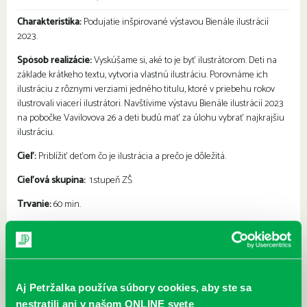
Charakteristika:
Podujatie inšpirované výstavou Bienále ilustrácií
2023.
Spôsob realizácie:
Vyskúšame si, aké to je byť ilustrátorom. Deti na
základe krátkeho textu, vytvoria vlastnú ilustráciu. Porovnáme ich
ilustráciu z rôznymi verziami jedného titulu, ktoré v priebehu rokov
ilustrovali viacerí ilustrátori. Navštívime výstavu Bienále ilustrácií 2023
na pobočke Vavilovova 26 a deti budú mať za úlohu vybrať najkrajšiu
ilustráciu.
Cieľ:
Priblížiť deťom čo je ilustrácia a prečo je dôležitá.
Cieľová skupina:
1.stupeň ZŠ
Trvanie:
60 min.
Najbližšie podujatia
Aj Petržalka používa súbory cookies, aby ste sa
Čítame ušami. Audioknihy v
DNES
nestratili ani v našom ONLINE svete