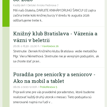
Každý deň | Detské ihrisko Fedinova 7
Milí naši čitatelia, DARUJTE KNIHÁM DRUHÚ ŠANCU! Už zajtra
začína tretie kolo knižnej burzy V stredu 19. augusta 2026
odštartujeme tretie k...
Knižný klub Bratislava - Väzenia a
väzni v beletrii
28.08. o 18,30- 22,00 h. |
Vavilovova 26
Stretnutie členiek Knižného klubu Bratislava vedie metodička
Mgr. Viera Némethová. Stretnutie nie je verejným podujatím, ak
sa chcete stať pravi...
Poradňa pre seniorky a seniorov -
Ako na mobil a tablet
08.09. o 9:00-12:00h. |
Prokofievova 5
Pripravili sme pre vás pravidelné poradenstvo, ktoré budeme
realizovať každý druhý utorok v mesiaci. Tieto podujatia sú
smerované najmä na ľudí v ...