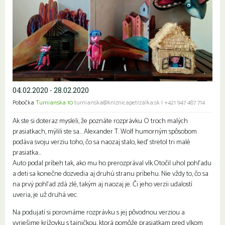
04.02.2020 - 28.02.2020
Pobočka
Turnianska 10
turnianska@kniznicapetrzalka.sk
|
+421 947 487 714
Ak ste si doteraz mysleli, že poznáte rozprávku O troch malých
prasiatkach, mýlili ste sa… Alexander T. Wolf humorným spôsobom
podáva svoju verziu toho, čo sa naozaj stalo, keď stretol tri malé
prasiatka…
Auto podal príbeh tak, ako mu ho prerozprával vlk.Otočil uhol pohľadu
a deti sa konečne dozvedia aj druhú stranu príbehu. Nie vždy to, čo sa
na prvý pohľad zdá zlé, takým aj naozaj je. Či jeho verzii udalostí
uveria, je už druhá vec.
Na podujatí si porovnáme rozprávku s jej pôvodnou verziou a
vyriešime krížovku s tajničkou, ktorá pomôže prasiatkam pred vlkom