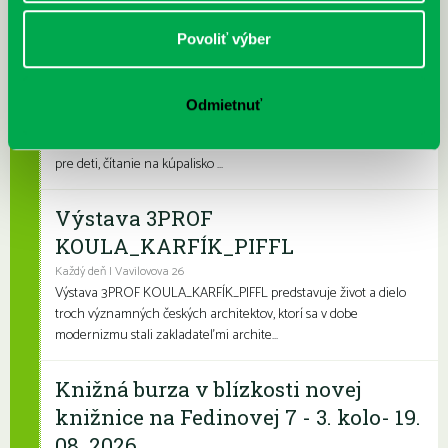
Povoliť výber
Leto v knižnici, knižné burzy aj
dotyk architektúry
Každý deň
Odmietnuť
Leto je konečne tu a my sme pre vás namiešali pestrý letný
program, ktorý zaženie akúkoľvek nudu. Či už hľadáte zábavu
pre deti, čítanie na kúpalisko ...
Výstava 3PROF
KOULA_KARFÍK_PIFFL
Každý deň | Vavilovova 26
Výstava 3PROF KOULA_KARFÍK_PIFFL predstavuje život a dielo
troch významných českých architektov, ktorí sa v dobe
modernizmu stali zakladateľmi archite...
Knižná burza v blízkosti novej
knižnice na Fedinovej 7 - 3. kolo- 19.
08. 2026