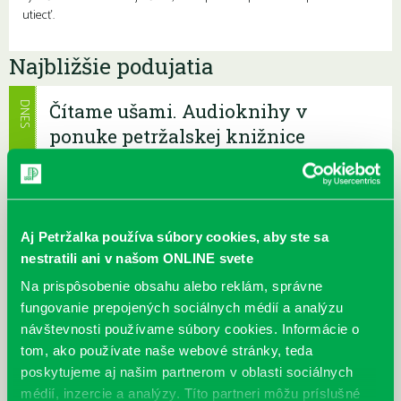
utiecť.
Najbližšie podujatia
Čítame ušami. Audioknihy v
DNES
ponuke petržalskej knižnice
Každý deň
Máme skvelé správy pre všetkých milovníkov kníh a príbehov!
Odteraz si môžete v našej knižnici nielen požičať klasické
papierové knihy a e-knihy, a...
Aj Petržalka používa súbory cookies, aby ste sa
nestratili ani v našom ONLINE svete
Výdajný knižný box dostupný 24/7
Každý deň
Na prispôsobenie obsahu alebo reklám, správne
Výdajný box na knihy Knižnice Petržalka je umiestnený pri
fungovanie prepojených sociálnych médií a analýzu
vchode do Petržalskej plavárne na Tupolevovej 7B a jeho obsluha
návštevnosti používame súbory cookies. Informácie o
je užívateľsky veľmi jednodu...
tom, ako používate naše webové stránky, teda
poskytujeme aj našim partnerom v oblasti sociálnych
Kubo Club už aj v petržalskej
médií, inzercie a analýzy. Títo partneri môžu príslušné