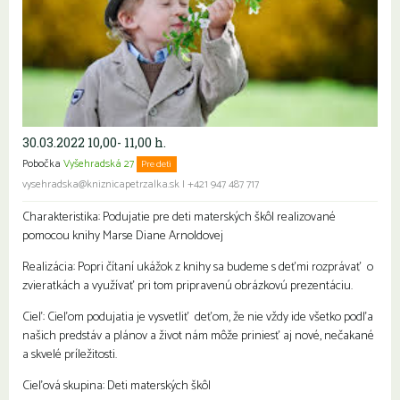
30.03.2022 10,00- 11,00 h.
Pobočka
Vyšehradská 27
Pre deti
vysehradska@kniznicapetrzalka.sk
|
+421 947 487 717
Charakteristika: Podujatie pre deti materských škôl realizované
pomocou knihy Marse Diane Arnoldovej
Realizácia: Popri čítaní ukážok z knihy sa budeme s deťmi rozprávať o
zvieratkách a využívať pri tom pripravenú obrázkovú prezentáciu.
Cieľ: Cieľom podujatia je vysvetliť deťom, že nie vždy ide všetko podľa
našich predstáv a plánov a život nám môže priniesť aj nové, nečakané
a skvelé príležitosti.
Cieľová skupina: Deti materských škôl