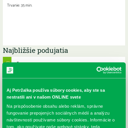
Trvanie: 35 min.
Najbližšie podujatia
Čítame ušami. Audioknihy v
DNES
ponuke petržalskej knižnice
Každý deň
Máme skvelé správy pre všetkých milovníkov kníh a príbehov!
Aj Petržalka používa súbory cookies, aby ste sa
Odteraz si môžete v našej knižnici nielen požičať klasické
nestratili ani v našom ONLINE svete
papierové knihy a e-knihy, a...
Na prispôsobenie obsahu alebo reklám, správne
Výdajný knižný box dostupný 24/7
fungovanie prepojených sociálnych médií a analýzu
návštevnosti používame súbory cookies. Informácie o
Každý deň
Výdajný box na knihy Knižnice Petržalka je umiestnený pri
tom, ako používate naše webové stránky, teda