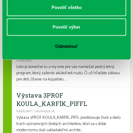
Prečítané leto v petržalskej knižnici
Povoliť všetko
Každý deň |
Furdekova 1
,
Turnianska 10
,
Vavilovova 24
,
Vyšehradská 27
Prečítané leto je celoslovenský projekt, ktorý spája skvelé knihy s
letnými aktivitami a zábavou. Na našich detských a rodinných
Povoliť výber
pobočkách si knihovní...
Leto v knižnici, knižné burzy aj
Odmietnuť
dotyk architektúry
Každý deň
Leto je konečne tu a my sme pre vás namiešali pestrý letný
program, ktorý zaženie akúkoľvek nudu. Či už hľadáte zábavu
pre deti, čítanie na kúpalisko ...
Výstava 3PROF
KOULA_KARFÍK_PIFFL
Každý deň | Vavilovova 26
Výstava 3PROF KOULA_KARFÍK_PIFFL predstavuje život a dielo
troch významných českých architektov, ktorí sa v dobe
modernizmu stali zakladateľmi archite...