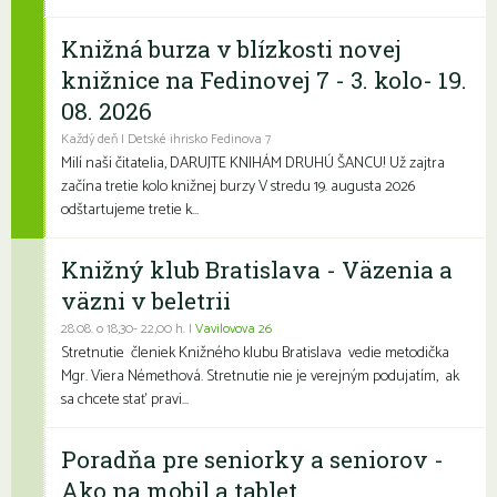
Knižná burza v blízkosti novej
knižnice na Fedinovej 7 - 3. kolo- 19.
08. 2026
Každý deň | Detské ihrisko Fedinova 7
Milí naši čitatelia, DARUJTE KNIHÁM DRUHÚ ŠANCU! Už zajtra
začína tretie kolo knižnej burzy V stredu 19. augusta 2026
odštartujeme tretie k...
Knižný klub Bratislava - Väzenia a
väzni v beletrii
28.08. o 18,30- 22,00 h. |
Vavilovova 26
Stretnutie členiek Knižného klubu Bratislava vedie metodička
Mgr. Viera Némethová. Stretnutie nie je verejným podujatím, ak
sa chcete stať pravi...
Poradňa pre seniorky a seniorov -
Ako na mobil a tablet